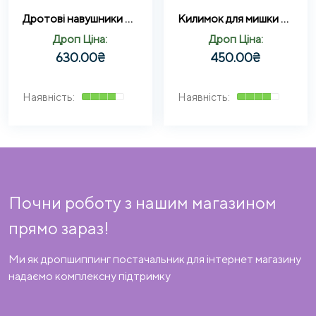
Дротові навушники JEDEL GH233 з підсвічуванням та мікрофоном. Ігрові навушники.
Килимок для мишки RGB RAZER R-780 (30*78*0.3) Килимок для миші у фірмовій упаковці
Дроп Ціна:
Дроп Ціна:
630.00
₴
450.00
₴
Почни роботу з нашим магазином
прямо зараз!
Ми як дропшиппинг постачальник для інтернет магазину
надаємо комплексну підтримку