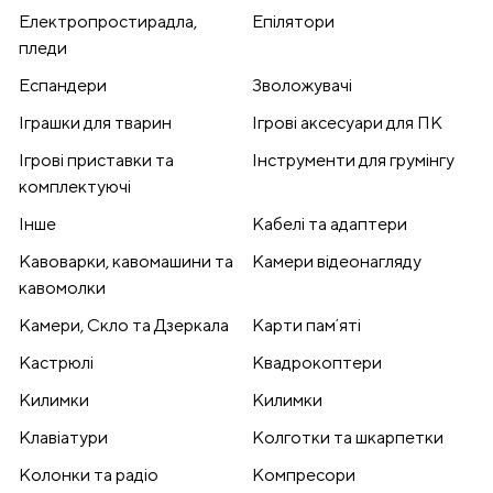
Електропростирадла,
Епілятори
пледи
Еспандери
Зволожувачі
Іграшки для тварин
Ігрові аксесуари для ПК
Ігрові приставки та
Інструменти для грумінгу
комплектуючі
Інше
Кабелі та адаптери
Кавоварки, кавомашини та
Камери відеонагляду
кавомолки
Камери, Скло та Дзеркала
Карти памʼяті
Кастрюлі
Квадрокоптери
Килимки
Килимки
Клавіатури
Колготки та шкарпетки
Колонки та радіо
Компресори