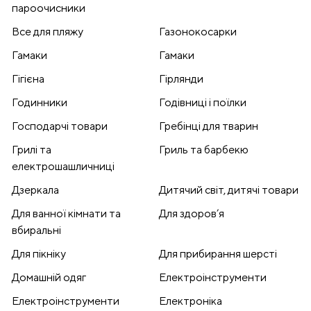
пароочисники
Все для пляжу
Газонокосарки
Гамаки
Гамаки
Гігієна
Гірлянди
Годинники
Годівниці і поїлки
Господарчі товари
Гребінці для тварин
Грилі та
Гриль та барбекю
електрошашличниці
Дзеркала
Дитячий світ, дитячі товари
Для ванної кімнати та
Для здоров’я
вбиральні
Для пікніку
Для прибирання шерсті
Домашній одяг
Електроінструменти
Електроінструменти
Електроніка