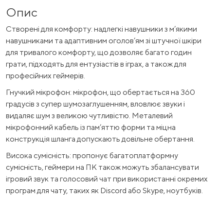
Опис
Створені для комфорту: надлегкі навушники з м’якими
навушниками та адаптивним оголов’ям зі штучної шкіри
для тривалого комфорту, що дозволяє багато годин
грати, підходять для ентузіастів в іграх, а також для
професійних геймерів.
Гнучкий мікрофон: мікрофон, що обертається на 360
градусів з супер шумозаглушенням, вловлює звуки і
видаляє шум з великою чутливістю. Металевий
мікрофонний кабель із пам’яттю форми та міцна
конструкція шланга допускають довільне обертання.
Висока сумісність: пропонує багатоплатформну
сумісність, геймери на ПК також можуть збалансувати
ігровий звук та голосовий чат при використанні окремих
програм для чату, таких як Discord або Skype, ноутбуків.