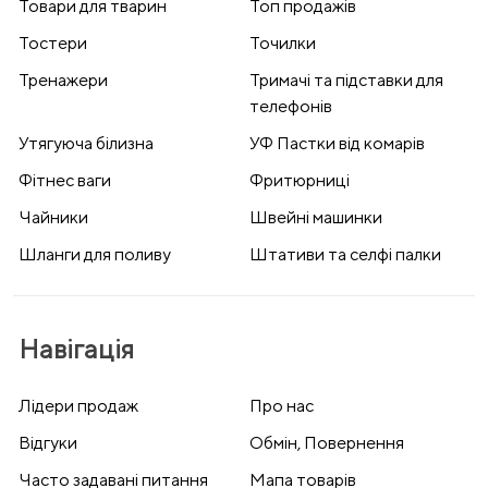
Товари для тварин
Топ продажів
Тостери
Точилки
Тренажери
Тримачі та підставки для
телефонів
Утягуюча білизна
УФ Пастки від комарів
Фітнес ваги
Фритюрниці
Чайники
Швейні машинки
Шланги для поливу
Штативи та селфі палки
Навігація
Лідери продаж
Про нас
Відгуки
Обмін, Повернення
Часто задавані питання
Мапа товарів