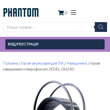
Skip
to
PHANTOM
0
content
Пошук
товарів
ВХІД/РЕЄСТРАЦІЯ
Головна
/
Ігрові аксесуари для ПК
/
Навушники
/ Ігрові
навушники з мікрофоном JEDEL GH230