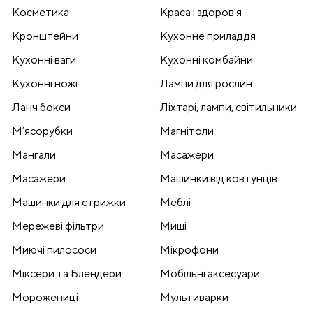
Косметика
Краса і здоров'я
Кронштейни
Кухонне приладдя
Кухонні ваги
Кухонні комбайни
Кухонні ножі
Лампи для рослин
Ланч бокси
Ліхтарі, лампи, світильники
Мʼясорубки
Магнітоли
Мангали
Масажери
Масажери
Машинки від ковтунців
Машинки для стрижки
Меблі
Мережеві фільтри
Миші
Миючі пилососи
Мікрофони
Міксери та Блендери
Мобільні аксесуари
Морожениці
Мультиварки