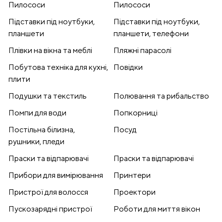
Пилососи
Пилососи
Підставки під ноутбуки,
Підставки під ноутбуки,
планшети
планшети, телефони
Плівки на вікна та меблі
Пляжні парасолі
Побутова техніка для кухні,
Повідки
плити
Подушки та текстиль
Полювання та рибальство
Помпи для води
Попкорниці
Постільна білизна,
Посуд
рушники, пледи
Праски та відпарювачі
Праски та відпарювачі
Прибори для вимірювання
Принтери
Пристрої для волосся
Проектори
Пускозарядні пристрої
Роботи для миття вікон