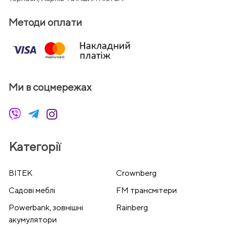
Методи оплати
Ми в соцмережах
Категорії
BITEK
Crownberg
Cадові меблі
FM трансмітери
Powerbank, зовнішні
Rainberg
акумулятори