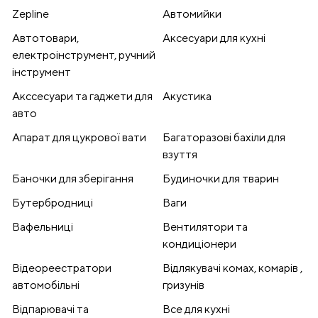
Zepline
Автомийки
Автотовари,
Аксесуари для кухні
електроінструмент, ручний
інструмент
Акссесуари та гаджети для
Акустика
авто
Апарат для цукрової вати
Багаторазові бахіли для
взуття
Баночки для зберігання
Будиночки для тварин
Бутербродниці
Ваги
Вафельниці
Вентилятори та
кондиціонери
Відеореестратори
Відлякувачі комах, комарів ,
автомобільні
гризунів
Відпарювачі та
Все для кухні