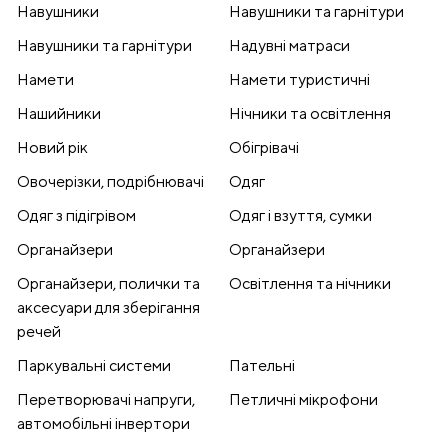
Навушники
Навушники та гарнітури
Навушники та гарнітури
Надувні матраси
Намети
Намети туристичні
Нашийники
Нічники та освітлення
Новий рік
Обігрівачі
Овочерізки, подрібнювачі
Одяг
Одяг з підігрівом
Одяг і взуття, сумки
Органайзери
Органайзери
Органайзери, полички та
Освітлення та нічники
аксесуари для зберігання
речей
Паркувальні системи
Пательні
Перетворювачі напруги,
Петличні мікрофони
автомобільні інвертори