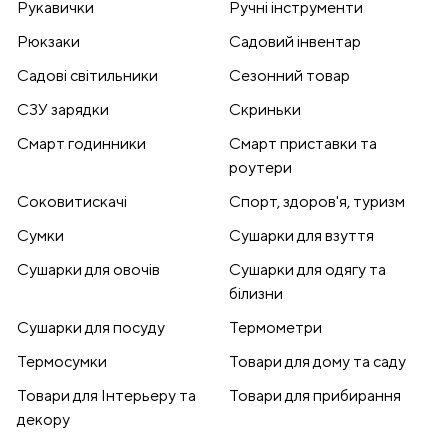
Рукавички
Ручні інструменти
Рюкзаки
Садовий інвентар
Садові світильники
Сезонний товар
СЗУ зарядки
Скриньки
Смарт годинники
Смарт приставки та
роутери
Соковитискачі
Спорт, здоров'я, туризм
Сумки
Сушарки для взуття
Сушарки для овочів
Сушарки для одягу та
білизни
Сушарки для посуду
Термометри
Термосумки
Товари для дому та саду
Товари для Інтерьеру та
Товари для прибирання
декору