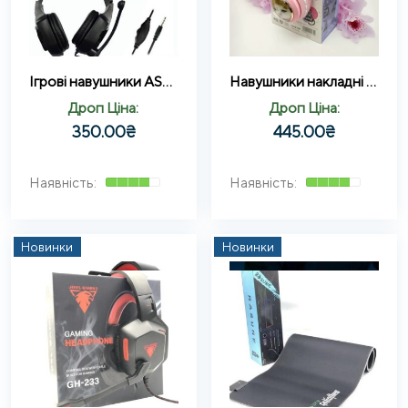
Ігрові навушники ASSASSINS G007 Pro провідні з спрямованим мікрофоном
Навушники накладні Bluetooth Кошенятко без вушок AKZ-03
Дроп Ціна:
Дроп Ціна:
350.00
₴
445.00
₴
Новинки
Новинки