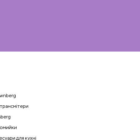
wnberg
трансмітери
nberg
омийки
есуари для кухні