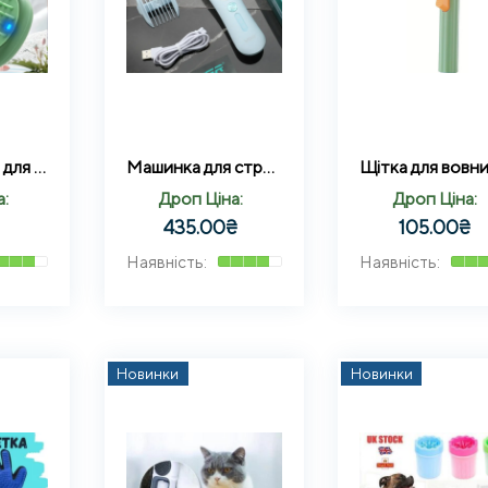
Парова щітка для вовни з отвором для рідини Pet comb
Машинка для стрижки тварин VGR V-203
а:
Дроп Ціна:
Дроп Ціна:
435.00
₴
105.00
₴
Новинки
Новинки