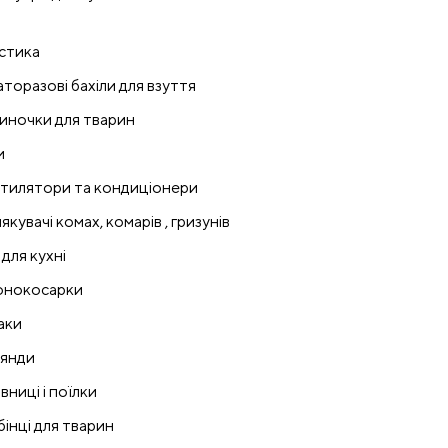
стика
аторазові бахіли для взуття
иночки для тварин
и
тилятори та кондиціонери
якувачі комах, комарів , гризунів
 для кухні
онокосарки
аки
лянди
вниці і поїлки
бінці для тварин