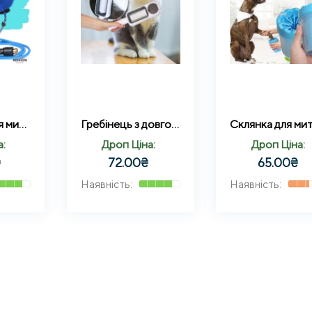
Рукавичка для миття тварин Pet Washer із шлангом Sensitive 2м Синя
Гребінець з довгою ручкою щітка для домашніх тварин
а:
Дроп Ціна:
Дроп Ціна:
₴
72.00
₴
65.00
₴