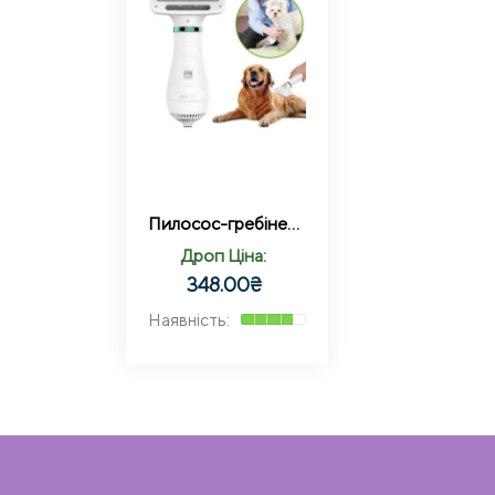
Пилосос-гребінець для вовни Pet Grooming Dryer WN-10
Дроп Ціна:
348.00
₴