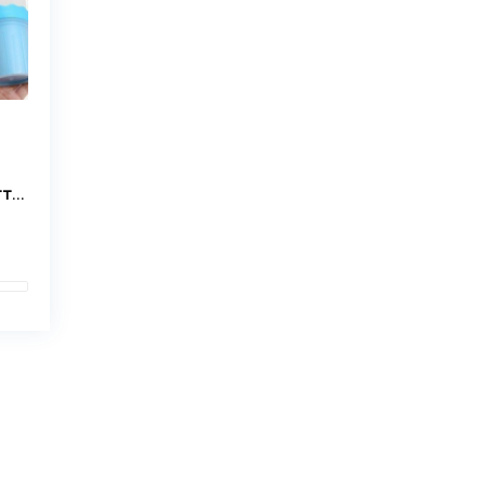
Склянка для миття лап, лапомийка маленька для собак, мийка для лап “Soft Gentle”