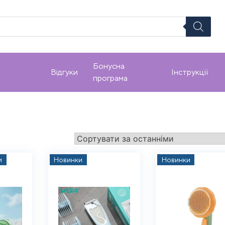
Бонусна
Відгуки
Інструкції
програма
и
Новинки
Новинки