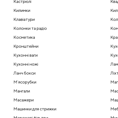
Кастрюлі
Ква
Килимки
Кил
Клавіатури
Кол
Колонки та радіо
Ком
Косметика
Кра
Кронштейни
Кух
Кухонні ваги
Кух
Кухонні ножі
Лам
Ланч бокси
Ліх
Мʼясорубки
Маг
Мангали
Мас
Масажери
Маш
Машинки для стрижки
Меб
Мережеві фільтри
Миш