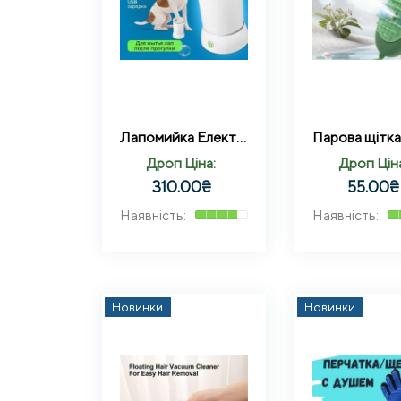
Лапомийка Електрична Універсальна Акумуляторна Біла Склянка для миття та чищення лап 2 режими
Дроп Ціна:
Дроп Цін
310.00
₴
55.00
₴
Новинки
Новинки