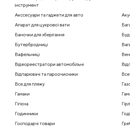
інструмент
Акссесуари та гаджети для авто
Аку
Апарат для цукрової вати
Баг
Баночки для зберігання
Буд
Бутербродниці
Ваг
Вафельниці
Вен
Відеореестратори автомобільні
Відл
Відпарювачі та пароочисники
Все
Все для пляжу
Газ
Гамаки
Гам
Гігієна
Гір
Годинники
Годі
Господарчі товари
Гре