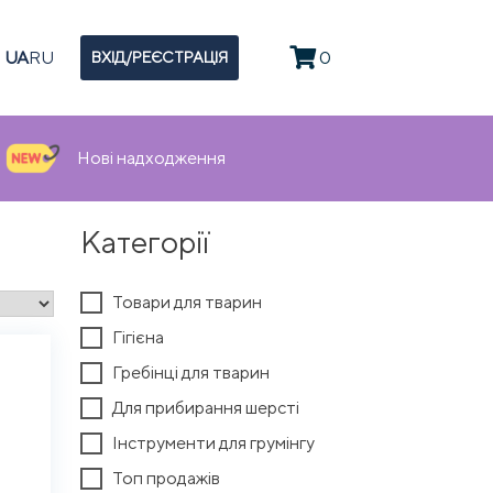
UA
RU
0
ВХІД/РЕЄСТРАЦІЯ
Нові надходження
Категорії
Товари для тварин
Гігієна
Гребінці для тварин
Для прибирання шерсті
Інструменти для грумінгу
Топ продажів