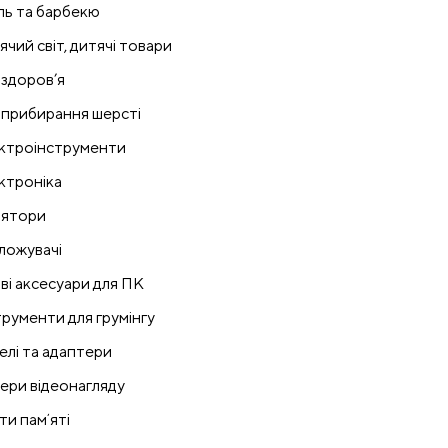
ль та барбекю
ячий світ, дитячі товари
 здоров’я
 прибирання шерсті
ктроінструменти
ктроніка
лятори
ложувачі
ові аксесуари для ПК
трументи для грумінгу
елі та адаптери
ери відеонагляду
ти памʼяті