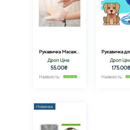
Рукавичка Масажна щітка для видалення вовни кішок та собак із захистом від подряпин Digeus
Дроп Ціна:
Дроп Цін
55.00
₴
175.00
Новинки