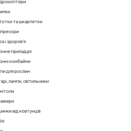
дрокоптери
имки
готки та шкарпетки
пресори
са і здоров'я
онне приладдя
онні комбайни
пи для рослин
тарі, лампи, світильники
нітоли
ажери
инки від ковтунців
лі
і