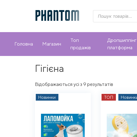
Skip
to
PHANTOM
Пошук
товарів
content
Топ
Дропшиппінг
Головна
Магазин
продажів
платформа
Гігієна
Sorted
Відображаються усі з 9 результатів
by
Новинки
ТОП
Новинк
latest