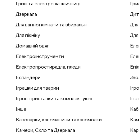
Грилі та електрошашличниці
Гри
Дзеркала
Дит
Для ванної кімнати та вбиральні
Для
Для пікніку
Для
Домашній одяг
Еле
Електроінструменти
Еле
Електропростирадла, пледи
Епі
Еспандери
Зво
Іграшки для тварин
Ігр
Ігрові приставки та комплектуючі
Інс
Інше
Каб
Кавоварки, кавомашини та кавомолки
Кам
Камери, Скло та Дзеркала
Кар