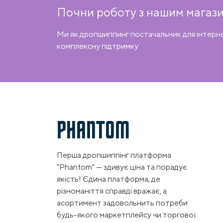
Почни роботу з нашим магази
Ми як дропшиппинг постачальник для інтерн
комплексну підтримку
PHANTOM
Перша дропшиппінг платформа
"Phantom" — здивує ціна та порадує
якість! Єдина платформа, де
різноманіття справді вражає, а
асортимент задовольнить потреби
будь-якого маркетплейсу чи торгової