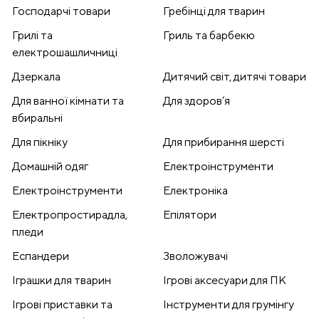
Господарчі товари
Гребінці для тварин
Грилі та
Гриль та барбекю
електрошашличниці
Дзеркала
Дитячий світ, дитячі товари
Для ванної кімнати та
Для здоров’я
вбиральні
Для пікніку
Для прибирання шерсті
Домашній одяг
Електроінструменти
Електроінструменти
Електроніка
Електропростирадла,
Епілятори
пледи
Еспандери
Зволожувачі
Іграшки для тварин
Ігрові аксесуари для ПК
Ігрові приставки та
Інструменти для грумінгу