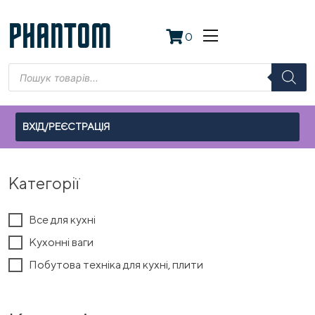
Skip
to
PHANTOM
0
content
Пошук
товарів
ВХІД/РЕЄСТРАЦІЯ
Категорії
Все для кухні
Кухонні ваги
Побутова техніка для кухні, плити