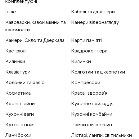
комплектуючі
Інше
Кабелі та адаптери
Кавоварки, кавомашини та
Камери відеонагляду
кавомолки
Камери, Скло та Дзеркала
Карти памʼяті
Кастрюлі
Квадрокоптери
Килимки
Килимки
Клавіатури
Колготки та шкарпетки
Колонки та радіо
Компресори
Косметика
Краса і здоров'я
Кронштейни
Кухонне приладдя
Кухонні ваги
Кухонні комбайни
Кухонні ножі
Лампи для рослин
Ланч бокси
Ліхтарі, лампи, світильники