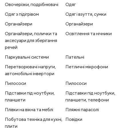
Овочерізки, подрібнювачі
Одяг
Одяг з підігрівом
Одяг і взуття, сумки
Органайзери
Органайзери
Органайзери, полички та
Освітлення та нічники
аксесуари для зберігання
речей
Паркувальні системи
Пательні
Перетворювачі напруги,
Петличні мікрофони
автомобільні інвертори
Пилососи
Пилососи
Підставки під ноутбуки,
Підставки під ноутбуки,
планшети
планшети, телефони
Плівки на вікна та меблі
Пляжні парасолі
Побутова техніка для кухні,
Повідки
плити