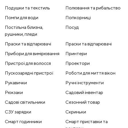
Подушки та текстиль
Полювання та рибальство
Помпи для води
Попкорниці
Постільна білизна,
Посуд
рушники, пледи
Праски та відпарювачі
Праски та відпарювачі
Прибори для вимірювання
Принтери
Пристрої для волосся
Проектори
Пускозарядні пристрої
Роботи для миття вікон
Рукавички
Ручні інструменти
Рюкзаки
Садовий інвентар
Садові світильники
Сезонний товар
СЗУ зарядки
Скриньки
Смарт годинники
Смарт приставки та