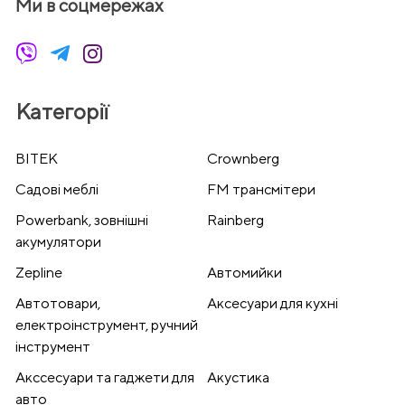
Ми в соцмережах
Категорії
BITEK
Crownberg
Cадові меблі
FM трансмітери
Powerbank, зовнішні
Rainberg
акумулятори
Zepline
Автомийки
Автотовари,
Аксесуари для кухні
електроінструмент, ручний
інструмент
Акссесуари та гаджети для
Акустика
авто