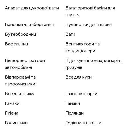
Апарат для цукрової вати
Багаторазові бахіли для
взуття
Баночки для зберігання
Будиночки для тварин
Бутербродниці
Ваги
Вафельниці
Вентилятори та
кондиціонери
Відеореестратори
Відлякувачі комах, комарів ,
автомобільні
гризунів
Відпарювачі та
Все для кухні
пароочисники
Все для пляжу
Газонокосарки
Гамаки
Гамаки
Гігієна
Гірлянди
Годинники
Годівниці і поїлки