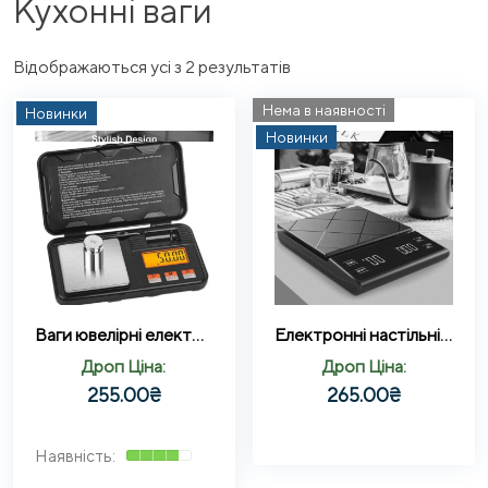
Кухонні ваги
Sorted
Відображаються усі з 2 результатів
by
Нема в наявності
Новинки
latest
Новинки
Ваги ювелірні електронні 200г (0,01г) Weighing by weight
Електронні настільні ваги з таймером для приготування їжі та з функцією тарування 0.1 г/3 кг
Дроп Ціна:
Дроп Ціна:
255.00
₴
265.00
₴