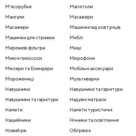
Мʼясорубки
Магнітоли
Мангали
Масажери
Масажери
Машинки від ковтунців
Машинки для стрижки
Меблі
Мережеві фільтри
Миші
Миючі пилососи
Мікрофони
Міксери та Блендери
Мобільні аксесуари
Морожениці
Мультиварки
Навушники
Навушники та гарнітури
Навушники та гарнітури
Надувні матраси
Намети
Намети туристичні
Нашийники
Нічники та освітлення
Новий рік
Обігрівачі