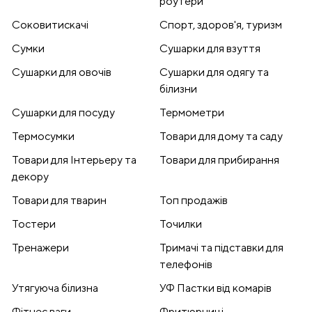
роутери
Соковитискачі
Спорт, здоров'я, туризм
Сумки
Сушарки для взуття
Сушарки для овочів
Сушарки для одягу та
білизни
Сушарки для посуду
Термометри
Термосумки
Товари для дому та саду
Товари для Інтерьеру та
Товари для прибирання
декору
Товари для тварин
Топ продажів
Тостери
Точилки
Тренажери
Тримачі та підставки для
телефонів
Утягуюча білизна
УФ Пастки від комарів
Фітнес ваги
Фритюрниці