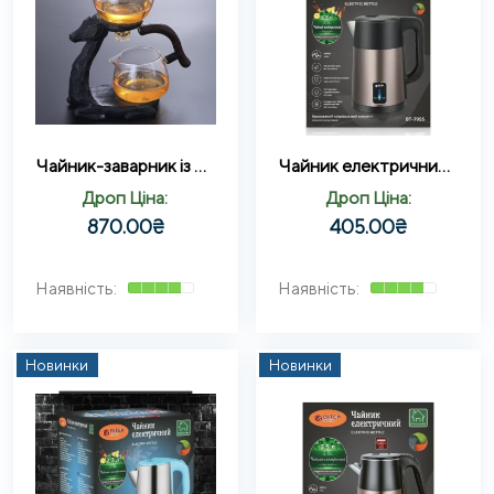
Чайник-заварник із магнітним дозатором (H1212) (300ml)
Чайник електричний 2,5л 1800Вт BITEK BT-7955
Дроп Ціна:
Дроп Ціна:
870.00
₴
405.00
₴
Новинки
Новинки