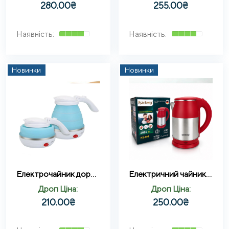
280.00
₴
255.00
₴
Новинки
Новинки
Електрочайник дорожній силікон 0.5 л Eltctric Kettle
Електричний чайник якісний Rainberg RB-808 2000 Вт 2 л
Дроп Ціна:
Дроп Ціна:
210.00
₴
250.00
₴