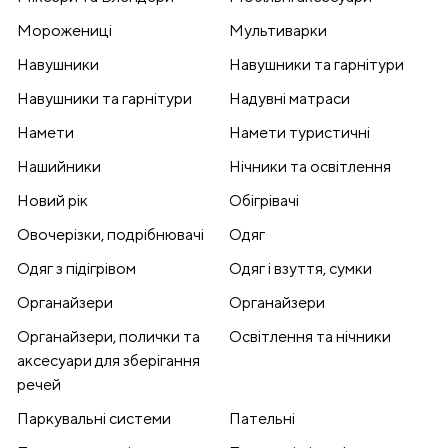
Морожениці
Мультиварки
Навушники
Навушники та гарнітури
Навушники та гарнітури
Надувні матраси
Намети
Намети туристичні
Нашийники
Нічники та освітлення
Новий рік
Обігрівачі
Овочерізки, подрібнювачі
Одяг
Одяг з підігрівом
Одяг і взуття, сумки
Органайзери
Органайзери
Органайзери, полички та
Освітлення та нічники
аксесуари для зберігання
речей
Паркувальні системи
Пательні