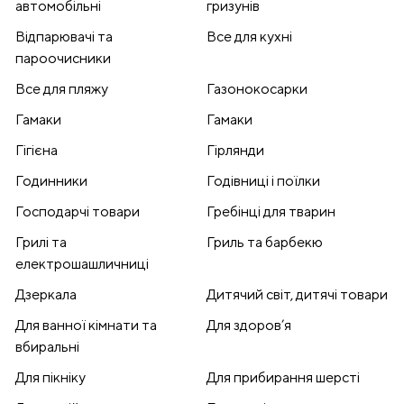
автомобільні
гризунів
Відпарювачі та
Все для кухні
пароочисники
Все для пляжу
Газонокосарки
Гамаки
Гамаки
Гігієна
Гірлянди
Годинники
Годівниці і поїлки
Господарчі товари
Гребінці для тварин
Грилі та
Гриль та барбекю
електрошашличниці
Дзеркала
Дитячий світ, дитячі товари
Для ванної кімнати та
Для здоров’я
вбиральні
Для пікніку
Для прибирання шерсті