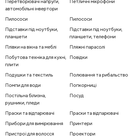
Перетворювачі напруги,
Петличні мікрофони
автомобільні інвертори
Пилососи
Пилососи
Підставки під ноутбуки,
Підставки під ноутбуки,
планшети
планшети, телефони
Плівки на вікна та меблі
Пляжні парасолі
Побутова техніка для кухні,
Повідки
плити
Подушки та текстиль
Полювання та рибальство
Помпи для води
Попкорниці
Постільна білизна,
Посуд
рушники, пледи
Праски та відпарювачі
Праски та відпарювачі
Прибори для вимірювання
Принтери
Пристрої для волосся
Проектори