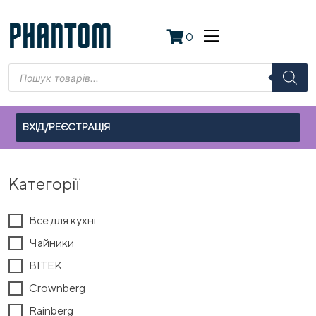
Skip
to
PHANTOM
0
content
Пошук
товарів
ВХІД/РЕЄСТРАЦІЯ
Категорії
Все для кухні
Чайники
BITEK
Crownberg
Rainberg