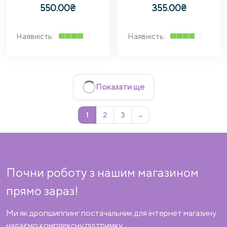
550.00
₴
355.00
₴
Показати ще
1
2
3
→
Почни роботу з нашим магазином
прямо зараз!
Ми як дропшиппинг постачальник для інтернет магазину
надаємо комплексну підтримку