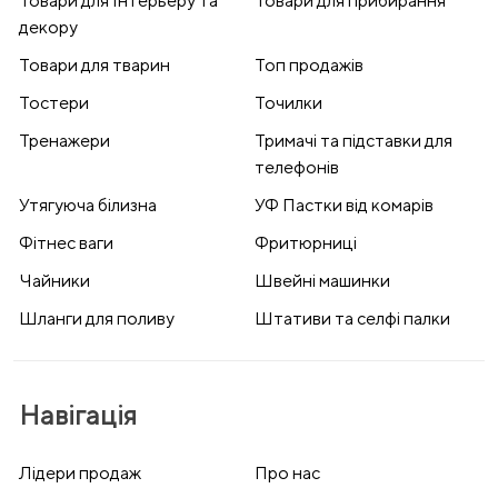
Товари для Інтерьеру та
Товари для прибирання
декору
Товари для тварин
Топ продажів
Тостери
Точилки
Тренажери
Тримачі та підставки для
телефонів
Утягуюча білизна
УФ Пастки від комарів
Фітнес ваги
Фритюрниці
Чайники
Швейні машинки
Шланги для поливу
Штативи та селфі палки
Навігація
Лідери продаж
Про нас