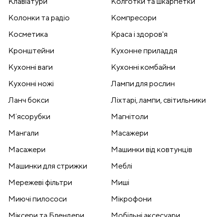
Клавіатури
Колготки та шкарпетки
Колонки та радіо
Компресори
Косметика
Краса і здоров'я
Кронштейни
Кухонне приладдя
Кухонні ваги
Кухонні комбайни
Кухонні ножі
Лампи для рослин
Ланч бокси
Ліхтарі, лампи, світильники
Мʼясорубки
Магнітоли
Мангали
Масажери
Масажери
Машинки від ковтунців
Машинки для стрижки
Меблі
Мережеві фільтри
Миші
Миючі пилососи
Мікрофони
Міксери та Блендери
Мобільні аксесуари