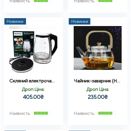
Новинки
Новинки
Скляний електрочайник RB-2250 скло 1.8Л
Чайник-заварник (H1026) (з магнітним дозатором) (850ml)
Дроп Ціна:
Дроп Ціна:
405.00
₴
235.00
₴