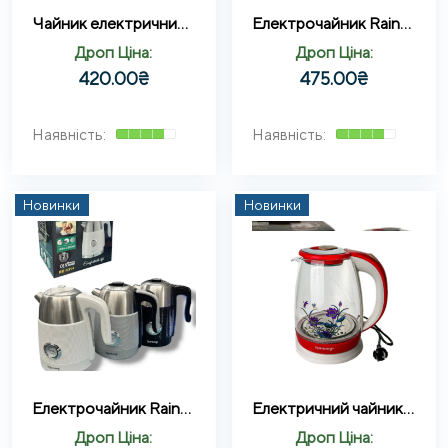
Чайник електричний 2,5л 2000Вт BITEK BT-7916B
Електрочайник Rainberg RB-2315 1,8 л, 2200 Вт
Дроп Ціна:
Дроп Ціна:
420.00
₴
475.00
₴
Новинки
Новинки
Електрочайник Rainberg RB-2314 1,8 л, 2200 Вт
Електричний чайник Rainberg RB 998 з LED підсвічуванням скляний з малюнком
Дроп Ціна:
Дроп Ціна: