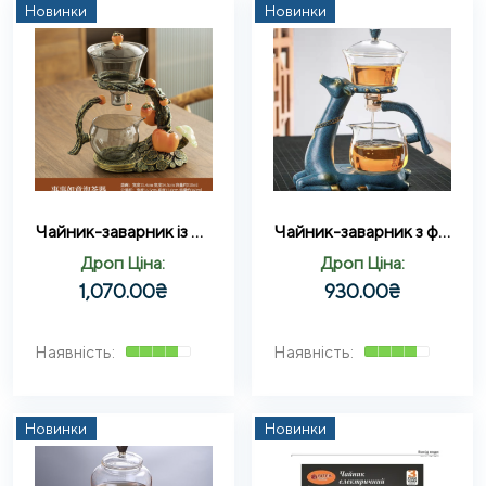
Новинки
Новинки
Чайник-заварник із магнітним дозатором формою грошового дерева (H1214) (300ml)
Чайник-заварник з формою оленя з магнітним дозатором (H1213) (300ml)
Дроп Ціна:
Дроп Ціна:
1,070.00
₴
930.00
₴
Новинки
Новинки