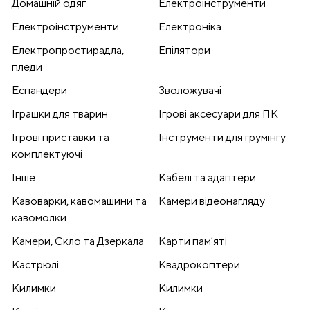
Домашній одяг
Електроінструменти
Електроінструменти
Електроніка
Електропростирадла,
Епілятори
пледи
Еспандери
Зволожувачі
Іграшки для тварин
Ігрові аксесуари для ПК
Ігрові приставки та
Інструменти для грумінгу
комплектуючі
Інше
Кабелі та адаптери
Кавоварки, кавомашини та
Камери відеонагляду
кавомолки
Камери, Скло та Дзеркала
Карти памʼяті
Кастрюлі
Квадрокоптери
Килимки
Килимки