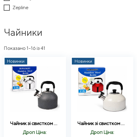
Zepline
Чайники
Sorted
Показано 1–16 із 41
by
Новинки
Новинки
latest
Чайник зі свистком Huwangfu Stainless Steel Kettle 3.5L
Чайник зі свистком Huwangfu Stainless Steel Kettle 2.5L
Дроп Ціна:
Дроп Ціна: