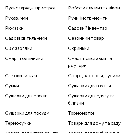
Пускозарядні пристрої
Роботи для миття вікон
Рукавички
Ручні інструменти
Рюкзаки
Садовий інвентар
Садові світильники
Сезонний товар
СЗУ зарядки
Скриньки
Смарт годинники
Смарт приставки та
роутери
Соковитискачі
Спорт, здоров'я, туризм
Сумки
Сушарки для взуття
Сушарки для овочів
Сушарки для одягу та
білизни
Сушарки для посуду
Термометри
Термосумки
Товари для дому та саду