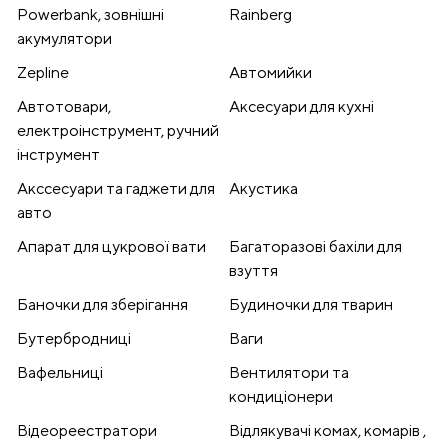
Powerbank, зовнішні
Rainberg
акумулятори
Zepline
Автомийки
Автотовари,
Аксесуари для кухні
електроінструмент, ручний
інструмент
Акссесуари та гаджети для
Акустика
авто
Апарат для цукрової вати
Багаторазові бахіли для
взуття
Баночки для зберігання
Будиночки для тварин
Бутербродниці
Ваги
Вафельниці
Вентилятори та
кондиціонери
Відеореестратори
Відлякувачі комах, комарів ,