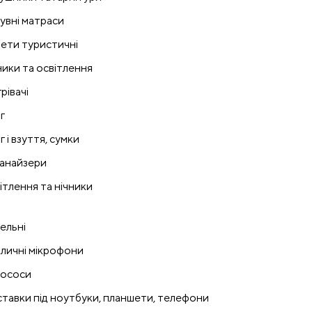
увні матраси
ети туристичні
ники та освітлення
рівачі
г
 і взуття, сумки
анайзери
ітлення та нічники
ельні
личні мікрофони
ососи
ставки під ноутбуки, планшети, телефони