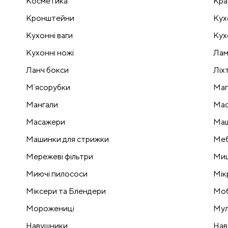
Косметика
Кра
Кронштейни
Кух
Кухонні ваги
Кух
Кухонні ножі
Лам
Ланч бокси
Ліх
Мʼясорубки
Маг
Мангали
Мас
Масажери
Маш
Машинки для стрижки
Меб
Мережеві фільтри
Миш
Миючі пилососи
Мік
Міксери та Блендери
Моб
Морожениці
Мул
Навушники
Нав