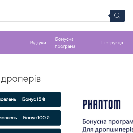
Бонусна
Відгуки
Інструкції
програма
 дроперів
мовлень
Бонус 15 ₴
мовлень
Бонус 100 ₴