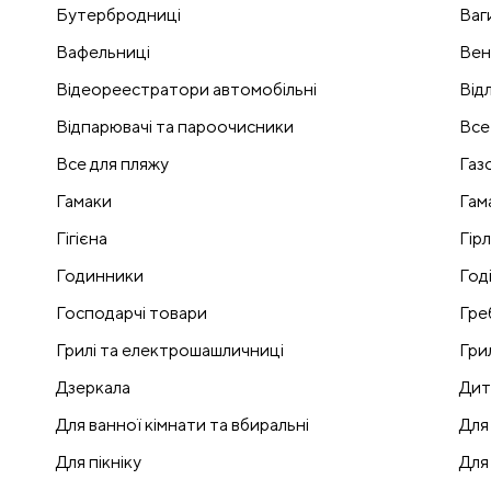
Бутербродниці
Ваг
Вафельниці
Вен
Відеореестратори автомобільні
Відл
Відпарювачі та пароочисники
Все
Все для пляжу
Газ
Гамаки
Гам
Гігієна
Гір
Годинники
Годі
Господарчі товари
Гре
Грилі та електрошашличниці
Гри
Дзеркала
Дит
Для ванної кімнати та вбиральні
Для
Для пікніку
Для