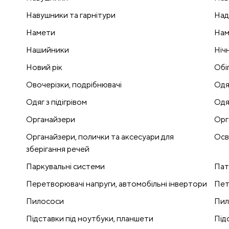
Навушники та гарнітури
Над
Намети
Нам
Нашийники
Ніч
Новий рік
Обіг
Овочерізки, подрібнювачі
Одя
Одяг з підігрівом
Одяг
Органайзери
Орг
Органайзери, полички та аксесуари для
Осв
зберігання речей
Паркувальні системи
Пат
Перетворювачі напруги, автомобільні інвертори
Пет
Пилососи
Пил
Підставки під ноутбуки, планшети
Під