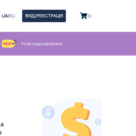
UA
RU
0
ВХІД/РЕЄСТРАЦІЯ
Нові надходження