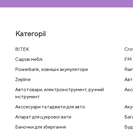
Категорії
BITEK
Cro
Cадові меблі
FM 
Powerbank, зовнішні акумулятори
Rai
Zepline
Авт
Автотовари, електроінструмент, ручний
Акс
інструмент
Акссесуари та гаджети для авто
Аку
Апарат для цукрової вати
Баг
Баночки для зберігання
Буд