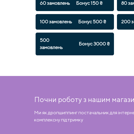
60 замовлень
Бонус 150 ₴
80 за
100 замовлень
Бонус 500 ₴
200 з
500
Бонус 3000 ₴
замовлень
Почни роботу з нашим магази
Ми як дропшиппинг постачальник для інтерн
комплексну підтримку