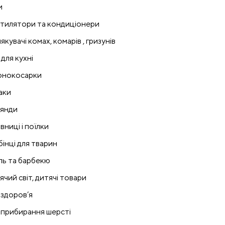
и
тилятори та кондиціонери
якувачі комах, комарів , гризунів
 для кухні
онокосарки
аки
лянди
вниці і поїлки
бінці для тварин
ль та барбекю
ячий світ, дитячі товари
 здоров’я
 прибирання шерсті