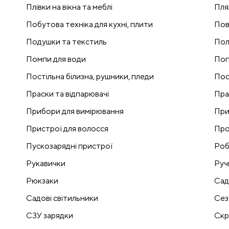
Плівки на вікна та меблі
Пля
Побутова техніка для кухні, плити
Пов
Подушки та текстиль
Пол
Помпи для води
Поп
Постільна білизна, рушники, пледи
Пос
Праски та відпарювачі
Пра
Прибори для вимірювання
При
Пристрої для волосся
Про
Пускозарядні пристрої
Роб
Рукавички
Руч
Рюкзаки
Сад
Садові світильники
Сез
СЗУ зарядки
Скр