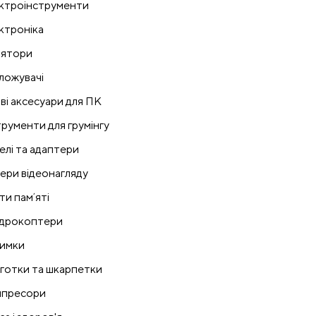
ктроінструменти
ктроніка
лятори
ложувачі
ові аксесуари для ПК
трументи для грумінгу
елі та адаптери
ери відеонагляду
ти памʼяті
дрокоптери
имки
готки та шкарпетки
пресори