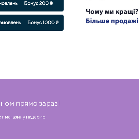
мовлень
Бонус 200 ₴
амовлень
Бонус 1000 ₴
ном прямо зараз!
ет магазину надаємо