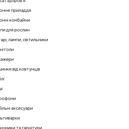
са і здоров'я
онне приладдя
онні комбайни
пи для рослин
тарі, лампи, світильники
нітоли
ажери
инки від ковтунців
лі
і
рофони
ільні аксесуари
ьтиварки
ушники та гарнітури