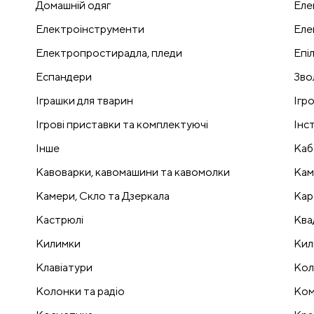
Домашній одяг
Еле
Електроінструменти
Еле
Електропростирадла, пледи
Епі
Еспандери
Зво
Іграшки для тварин
Ігр
Ігрові приставки та комплектуючі
Інс
Інше
Каб
Кавоварки, кавомашини та кавомолки
Кам
Камери, Скло та Дзеркала
Кар
Кастрюлі
Ква
Килимки
Кил
Клавіатури
Кол
Колонки та радіо
Ком