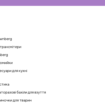
wnberg
трансмітери
nberg
омийки
есуари для кухні
стика
аторазові бахіли для взуття
иночки для тварин