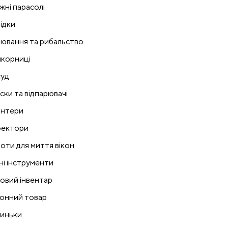
жні парасолі
ідки
ювання та рибальство
корниці
уд
ски та відпарювачі
нтери
ектори
оти для миття вікон
ні інструменти
овий інвентар
онний товар
иньки