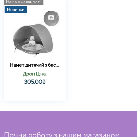
Нема в наявності
Новинки
Намет дитячий з басейном автоматичний (WM-BABY POOL)
Дроп Ціна:
305.00
₴
Почни роботу з нашим магазином