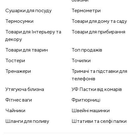
Сушарки для посуду
Термометри
Термосумки
Товари для дому та саду
Товари для Інтерьеру та
Товари для прибирання
декору
Товари для тварин
Топ продажів
Тостери
Точилки
Тренажери
Тримачі та підставки для
телефонів
Утягуюча білизна
УФ Пастки від комарів
Фітнес ваги
Фритюрниці
Чайники
Швейні машинки
Шланги для поливу
Штативи та селфі палки