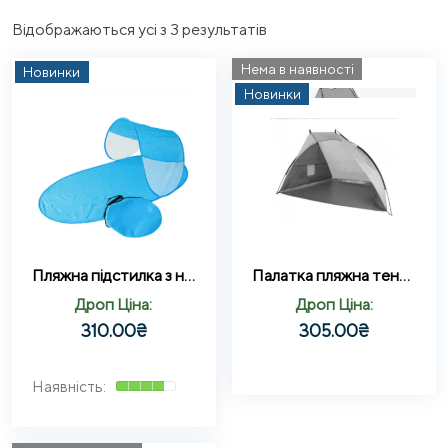
Sorted
Відображаються усі з 3 результатів
by
Нема в наявності
Новинки
latest
Новинки
Пляжна підстилка з навісом автоматична (жовта ,червона, синя)
Палатка пляжна тент 194793 (жовто-синя \жовто-червона \жовто-зелена)
Дроп Ціна:
Дроп Ціна:
310.00
₴
305.00
₴