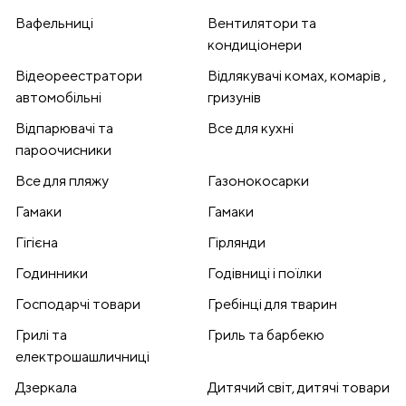
Вафельниці
Вентилятори та
кондиціонери
Відеореестратори
Відлякувачі комах, комарів ,
автомобільні
гризунів
Відпарювачі та
Все для кухні
пароочисники
Все для пляжу
Газонокосарки
Гамаки
Гамаки
Гігієна
Гірлянди
Годинники
Годівниці і поїлки
Господарчі товари
Гребінці для тварин
Грилі та
Гриль та барбекю
електрошашличниці
Дзеркала
Дитячий світ, дитячі товари