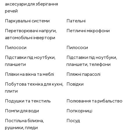
аксесуари для зберігання
речей
Паркувальні системи
Пательні
Перетворювачі напруги,
Петличні мікрофони
автомобільні інвертори
Пилососи
Пилососи
Підставки під ноутбуки,
Підставки під ноутбуки,
планшети
планшети, телефони
Плівки на вікна та меблі
Пляжні парасолі
Побутова техніка для кухні,
Повідки
плити
Подушки та текстиль
Полювання та рибальство
Помпи для води
Попкорниці
Постільна білизна,
Посуд
рушники, пледи