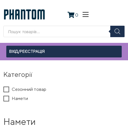
Skip
to
PHANTOM
0
content
Пошук
товарів
ВХІД/РЕЄСТРАЦІЯ
Категорії
Сезонний товар
Намети
Намети