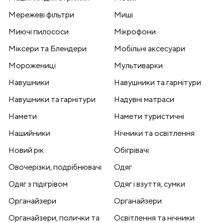
Мережеві фільтри
Миші
Миючі пилососи
Мікрофони
Міксери та Блендери
Мобільні аксесуари
Морожениці
Мультиварки
Навушники
Навушники та гарнітури
Навушники та гарнітури
Надувні матраси
Намети
Намети туристичні
Нашийники
Нічники та освітлення
Новий рік
Обігрівачі
Овочерізки, подрібнювачі
Одяг
Одяг з підігрівом
Одяг і взуття, сумки
Органайзери
Органайзери
Органайзери, полички та
Освітлення та нічники