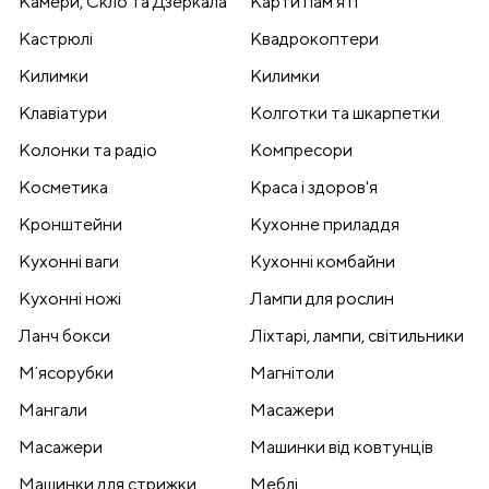
Камери, Скло та Дзеркала
Карти памʼяті
Кастрюлі
Квадрокоптери
Килимки
Килимки
Клавіатури
Колготки та шкарпетки
Колонки та радіо
Компресори
Косметика
Краса і здоров'я
Кронштейни
Кухонне приладдя
Кухонні ваги
Кухонні комбайни
Кухонні ножі
Лампи для рослин
Ланч бокси
Ліхтарі, лампи, світильники
Мʼясорубки
Магнітоли
Мангали
Масажери
Масажери
Машинки від ковтунців
Машинки для стрижки
Меблі