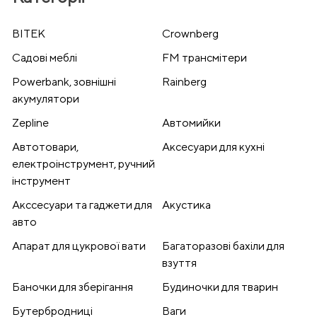
BITEK
Crownberg
Cадові меблі
FM трансмітери
Powerbank, зовнішні
Rainberg
акумулятори
Zepline
Автомийки
Автотовари,
Аксесуари для кухні
електроінструмент, ручний
інструмент
Акссесуари та гаджети для
Акустика
авто
Апарат для цукрової вати
Багаторазові бахіли для
взуття
Баночки для зберігання
Будиночки для тварин
Бутербродниці
Ваги