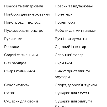
Праски та відпарювачі
Праски та відпарювачі
Прибори для вимірювання
Принтери
Пристрої для волосся
Проектори
Пускозарядні пристрої
Роботи для миття вікон
Рукавички
Ручні інструменти
Рюкзаки
Садовий інвентар
Садові світильники
Сезонний товар
СЗУ зарядки
Скриньки
Смарт годинники
Смарт приставки та
роутери
Соковитискачі
Спорт, здоров'я, туризм
Сумки
Сушарки для взуття
Сушарки для овочів
Сушарки для одягу та
білизни