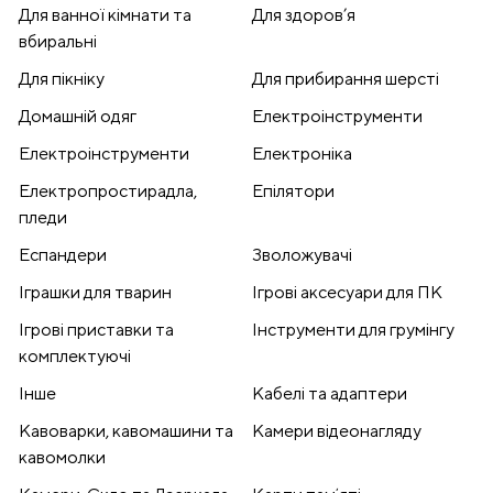
Для ванної кімнати та
Для здоров’я
вбиральні
Для пікніку
Для прибирання шерсті
Домашній одяг
Електроінструменти
Електроінструменти
Електроніка
Електропростирадла,
Епілятори
пледи
Еспандери
Зволожувачі
Іграшки для тварин
Ігрові аксесуари для ПК
Ігрові приставки та
Інструменти для грумінгу
комплектуючі
Інше
Кабелі та адаптери
Кавоварки, кавомашини та
Камери відеонагляду
кавомолки