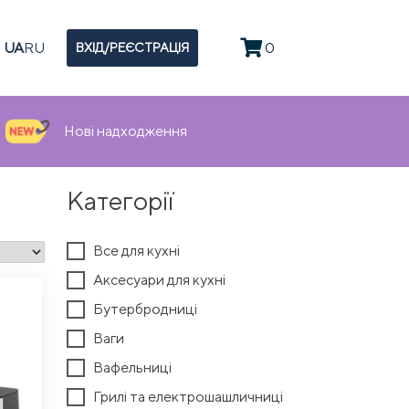
UA
RU
0
ВХІД/РЕЄСТРАЦІЯ
Нові надходження
Категорії
Все для кухні
Аксесуари для кухні
Бутербродниці
Ваги
Вафельниці
Грилі та електрошашличниці