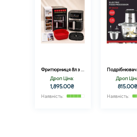
Фритюрниця 8л з ДВОМА ТЕНАМИ 2200 Вт Zepline ZP-00351 з силіконовою формою в комплекті
Дроп Ціна:
Дроп Цін
1,895.00
₴
815.00