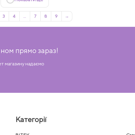
3
4
…
7
8
9
→
ном прямо зараз!
ет магазину надаємо
Категорії