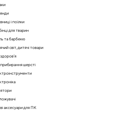
аки
лянди
вниці і поїлки
бінці для тварин
ль та барбекю
ячий світ, дитячі товари
 здоров’я
 прибирання шерсті
ктроінструменти
ктроніка
лятори
ложувачі
ові аксесуари для ПК