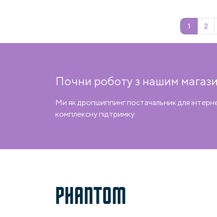
1
2
Почни роботу з нашим магази
Ми як дропшиппинг постачальник для інтерн
комплексну підтримку
PHANTOM