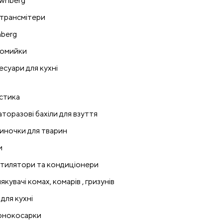
wnberg
трансмітери
nberg
омийки
есуари для кухні
стика
аторазові бахіли для взуття
иночки для тварин
и
тилятори та кондиціонери
якувачі комах, комарів , гризунів
 для кухні
онокосарки