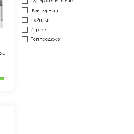
Сушарки для овочів
Фритюрниці
Чайники
Zepline
Топ продажів
Електрична кавомолка Zepline ZP-00362 500 Вт