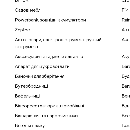
BITEK
Cro
Cадові меблі
FM 
Powerbank, зовнішні акумулятори
Rai
Zepline
Авт
Автотовари, електроінструмент, ручний
Акс
інструмент
Акссесуари та гаджети для авто
Аку
Апарат для цукрової вати
Баг
Баночки для зберігання
Буд
Бутербродниці
Ваг
Вафельниці
Вен
Відеореестратори автомобільні
Відл
Відпарювачі та пароочисники
Все
Все для пляжу
Газ