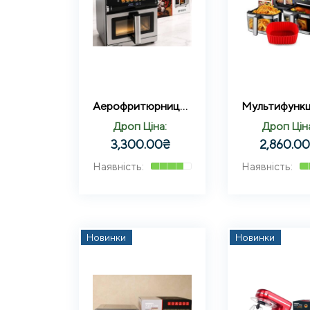
Аерофритюрниця Max Pro-3 на 13 літрів 4200 Вт Zepline ZP-00376 12 програм
Дроп Ціна:
Дроп Цін
3,300.00
₴
2,860.0
Новинки
Новинки