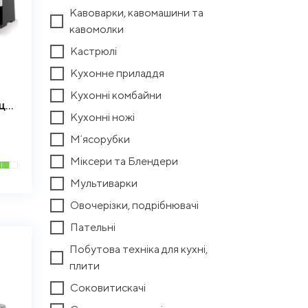
Кавоварки, кавомашини та
кавомолки
Кастрюлі
Кухонне приладдя
Кухонні комбайни
Аерофритюрниця 13 літрів 2200Вт на два тена 20 програм Zepline ZP-00345
Кухонні ножі
Мʼясорубки
Міксери та Блендери
Мультиварки
Овочерізки, подрібнювачі
Пательні
Побутова техніка для кухні,
плити
Соковитискачі