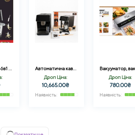
Подрібнювач 6в1 з двома чашами (Скло + нержавіюча сталь) 3,2 літра 3000 Вт Zepline ZP-00219
Автоматична кавомашина Zepline ZP-6808 з потужністю 1500Вт 20Bar
а:
Дроп Ціна:
Дроп Ціна:
₴
10,665.00
₴
780.00
₴
Показати ще