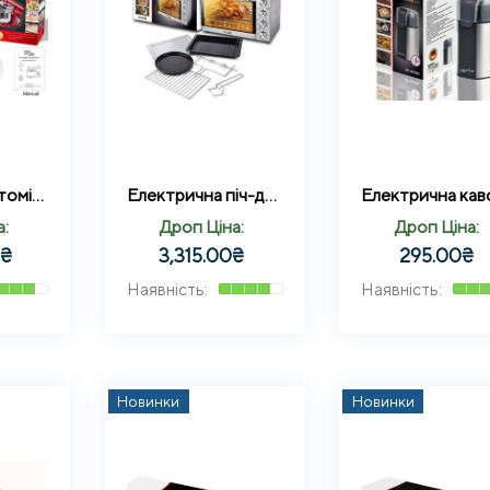
Кухонний тістоміс міксер 3в1 на 3500Вт 5літрів Zepline ZP-9832 Червоний
Електрична піч-духовка 45 літрів з нержавіючої сталі Zepline ZP-00368 2200 Вт
а:
Дроп Ціна:
Дроп Ціна:
0
₴
3,315.00
₴
295.00
₴
Новинки
Новинки