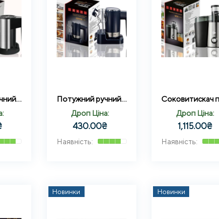
Потужний ручний міксер для збивання та замішування 500 Вт Zepline ZP-00361
Потужний ручний міксер для збивання та замішування 500 Вт Zepline ZP-00366
а:
Дроп Ціна:
Дроп Ціна:
₴
430.00
₴
1,115.00
₴
Новинки
Новинки