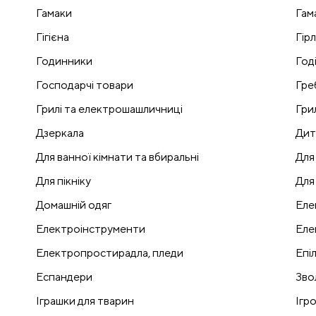
Гамаки
Гам
Гігієна
Гір
Годинники
Годі
Господарчі товари
Гре
Грилі та електрошашличниці
Гри
Дзеркала
Дит
Для ванної кімнати та вбиральні
Для
Для пікніку
Для
Домашній одяг
Еле
Електроінструменти
Еле
Електропростирадла, пледи
Епі
Еспандери
Зво
Іграшки для тварин
Ігр