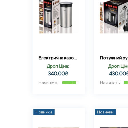
Електрична кавомолка Zepline ZP-00364 500 Вт
Дроп Ціна:
Дроп Цін
340.00
₴
430.00
Новинки
Новинки