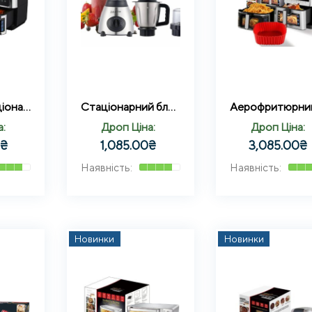
Мультифункціональна аерофритюрниця Zepline ZP-00341 на 13 л з максимальною потужністю 4200 Вт на 12 програм з силіконовою формою
Стаціонарний блендер 3в1 (Подрібнювач скляна чаша, кавомолка + подрібнювач для м’яса) 2000W Zepline ZP-081
а:
Дроп Ціна:
Дроп Ціна:
0
₴
1,085.00
₴
3,085.00
₴
Новинки
Новинки