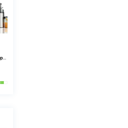
Соковитискач преміум-класу з потужним двигуном 2500Вт Zepline ZP- 00365