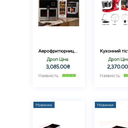
Аерофритюрниця Silver Max Pro-3 з нержавіючої сталі 13 літрів 2200Вт на два тена Zepline ZP-00355
Дроп Ціна:
Дроп Цін
3,085.00
₴
2,370.0
Новинки
Новинки