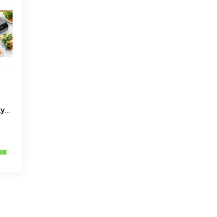
Вакууматор, вакуумний пакувальник Zepline ZP-00359