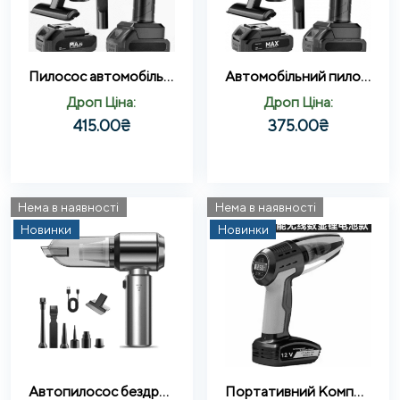
Пилосос автомобільний акумуляторний 48V 2акб, 6 насадок, чорний
Автомобільний пилосос акумуляторний 5 насадок, 1 АКБ, Dust collector
Дроп Ціна:
Дроп Ціна:
415.00
₴
375.00
₴
Нема в наявності
Нема в наявності
Новинки
Новинки
Автопилосос бездротовий 9 насадок 2000 mAh 100W 8000 об/хв (HL-121)
Портативний Компресор та Пилосос HL-108