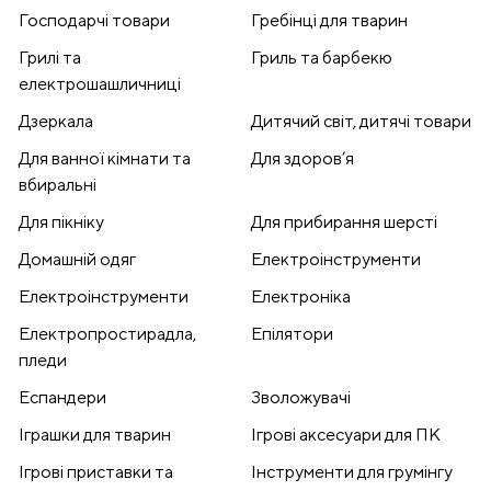
Господарчі товари
Гребінці для тварин
Грилі та
Гриль та барбекю
електрошашличниці
Дзеркала
Дитячий світ, дитячі товари
Для ванної кімнати та
Для здоров’я
вбиральні
Для пікніку
Для прибирання шерсті
Домашній одяг
Електроінструменти
Електроінструменти
Електроніка
Електропростирадла,
Епілятори
пледи
Еспандери
Зволожувачі
Іграшки для тварин
Ігрові аксесуари для ПК
Ігрові приставки та
Інструменти для грумінгу