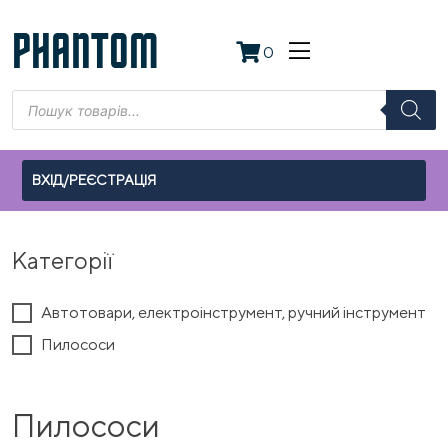
Skip
to
PHANTOM
0
content
Пошук
товарів
ВХІД/РЕЄСТРАЦІЯ
Категорії
Автотовари, електроінструмент, ручний інструмент
Пилососи
Пилососи