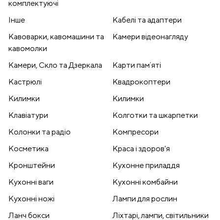
комплектуючі
Інше
Кабелі та адаптери
Кавоварки, кавомашини та
Камери відеонагляду
кавомолки
Камери, Скло та Дзеркала
Карти памʼяті
Кастрюлі
Квадрокоптери
Килимки
Килимки
Клавіатури
Колготки та шкарпетки
Колонки та радіо
Компресори
Косметика
Краса і здоров'я
Кронштейни
Кухонне приладдя
Кухонні ваги
Кухонні комбайни
Кухонні ножі
Лампи для рослин
Ланч бокси
Ліхтарі, лампи, світильники