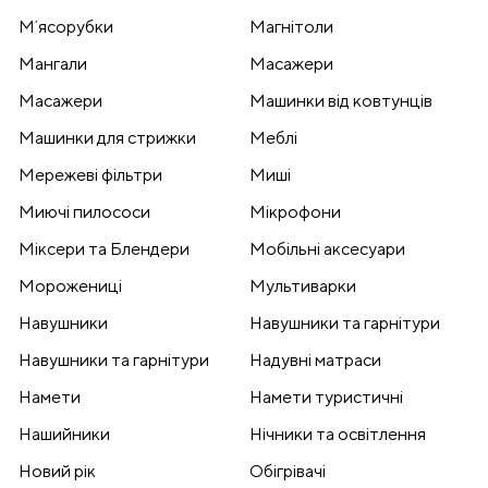
Мʼясорубки
Магнітоли
Мангали
Масажери
Масажери
Машинки від ковтунців
Машинки для стрижки
Меблі
Мережеві фільтри
Миші
Миючі пилососи
Мікрофони
Міксери та Блендери
Мобільні аксесуари
Морожениці
Мультиварки
Навушники
Навушники та гарнітури
Навушники та гарнітури
Надувні матраси
Намети
Намети туристичні
Нашийники
Нічники та освітлення
Новий рік
Обігрівачі