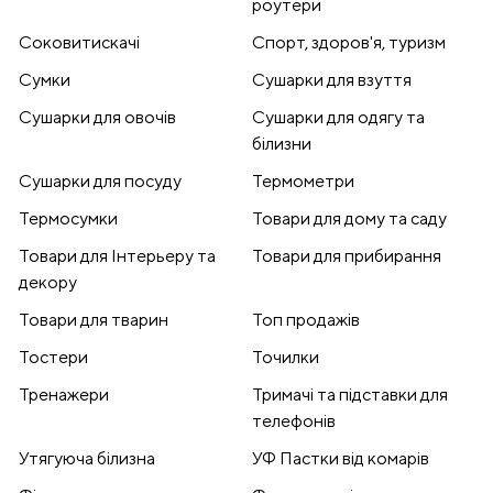
роутери
Соковитискачі
Спорт, здоров'я, туризм
Сумки
Сушарки для взуття
Сушарки для овочів
Сушарки для одягу та
білизни
Сушарки для посуду
Термометри
Термосумки
Товари для дому та саду
Товари для Інтерьеру та
Товари для прибирання
декору
Товари для тварин
Топ продажів
Тостери
Точилки
Тренажери
Тримачі та підставки для
телефонів
Утягуюча білизна
УФ Пастки від комарів