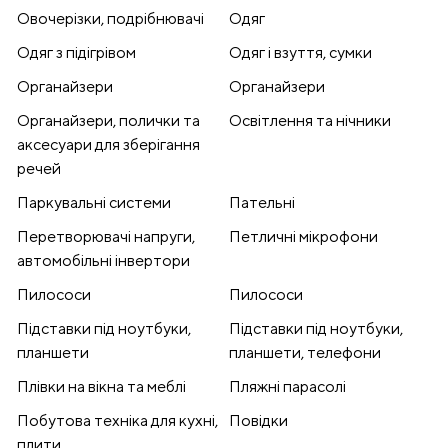
Овочерізки, подрібнювачі
Одяг
Одяг з підігрівом
Одяг і взуття, сумки
Органайзери
Органайзери
Органайзери, полички та
Освітлення та нічники
аксесуари для зберігання
речей
Паркувальні системи
Пательні
Перетворювачі напруги,
Петличні мікрофони
автомобільні інвертори
Пилососи
Пилососи
Підставки під ноутбуки,
Підставки під ноутбуки,
планшети
планшети, телефони
Плівки на вікна та меблі
Пляжні парасолі
Побутова техніка для кухні,
Повідки
плити