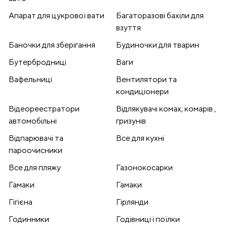
Апарат для цукрової вати
Багаторазові бахіли для
взуття
Баночки для зберігання
Будиночки для тварин
Бутербродниці
Ваги
Вафельниці
Вентилятори та
кондиціонери
Відеореестратори
Відлякувачі комах, комарів ,
автомобільні
гризунів
Відпарювачі та
Все для кухні
пароочисники
Все для пляжу
Газонокосарки
Гамаки
Гамаки
Гігієна
Гірлянди
Годинники
Годівниці і поїлки