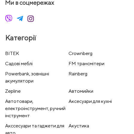
Ми в соцмережах
Категорії
BITEK
Crownberg
Cадові меблі
FM трансмітери
Powerbank, зовнішні
Rainberg
акумулятори
Zepline
Автомийки
Автотовари,
Аксесуари для кухні
електроінструмент, ручний
інструмент
Акссесуари та гаджети для
Акустика
авто