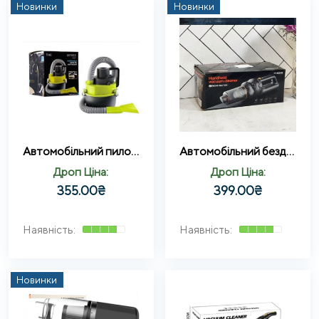
Новинки
Новинки
Автомобільний пилосос для сухого та вологого збирання The Black multifunction wet and dry vacuum
Автомобільний бездротовий пилосос Car vacuum cleaner
Дроп Ціна:
Дроп Ціна:
355.00
₴
399.00
₴
Новинки