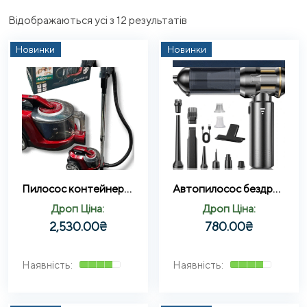
Sorted
Відображаються усі з 12 результатів
by
Новинки
Новинки
latest
Пилосос контейнерний з регулятором потужності Rainberg RB-2320
Автопилосос бездротовий 100W (HL-138)
Дроп Ціна:
Дроп Ціна:
2,530.00
₴
780.00
₴