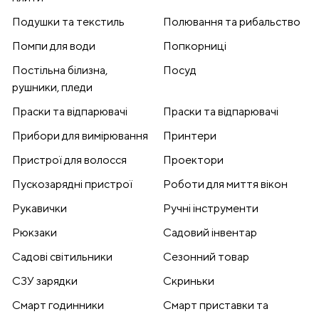
Подушки та текстиль
Полювання та рибальство
Помпи для води
Попкорниці
Постільна білизна,
Посуд
рушники, пледи
Праски та відпарювачі
Праски та відпарювачі
Прибори для вимірювання
Принтери
Пристрої для волосся
Проектори
Пускозарядні пристрої
Роботи для миття вікон
Рукавички
Ручні інструменти
Рюкзаки
Садовий інвентар
Садові світильники
Сезонний товар
СЗУ зарядки
Скриньки
Смарт годинники
Смарт приставки та