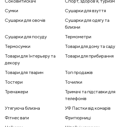
Соковитискачі
Спорт, здоров'я, туризм
Сумки
Сушарки для взуття
Сушарки для овочів
Сушарки для одягу та
білизни
Сушарки для посуду
Термометри
Термосумки
Товари для дому та саду
Товари для Інтерьеру та
Товари для прибирання
декору
Товари для тварин
Топ продажів
Тостери
Точилки
Тренажери
Тримачі та підставки для
телефонів
Утягуюча білизна
УФ Пастки від комарів
Фітнес ваги
Фритюрниці