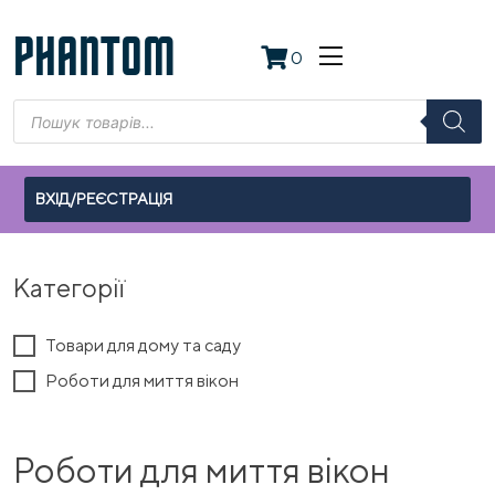
Skip
to
PHANTOM
0
content
Пошук
товарів
ВХІД/РЕЄСТРАЦІЯ
Категорії
Товари для дому та саду
Роботи для миття вікон
Роботи для миття вікон