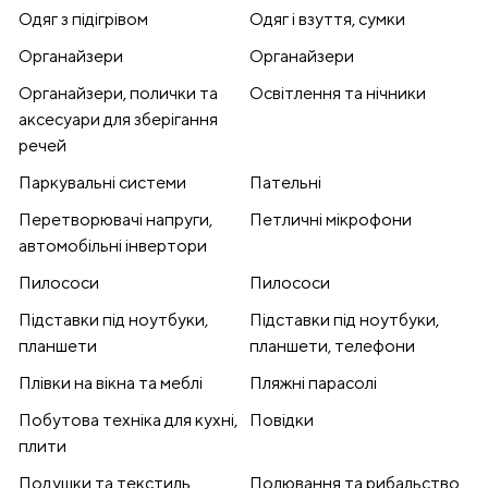
Одяг з підігрівом
Одяг і взуття, сумки
Органайзери
Органайзери
Органайзери, полички та
Освітлення та нічники
аксесуари для зберігання
речей
Паркувальні системи
Пательні
Перетворювачі напруги,
Петличні мікрофони
автомобільні інвертори
Пилососи
Пилососи
Підставки під ноутбуки,
Підставки під ноутбуки,
планшети
планшети, телефони
Плівки на вікна та меблі
Пляжні парасолі
Побутова техніка для кухні,
Повідки
плити
Подушки та текстиль
Полювання та рибальство