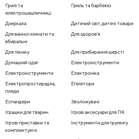
Грилі та
Гриль та барбекю
електрошашличниці
Дзеркала
Дитячий світ, дитячі товари
Для ванної кімнати та
Для здоров’я
вбиральні
Для пікніку
Для прибирання шерсті
Домашній одяг
Електроінструменти
Електроінструменти
Електроніка
Електропростирадла,
Епілятори
пледи
Еспандери
Зволожувачі
Іграшки для тварин
Ігрові аксесуари для ПК
Ігрові приставки та
Інструменти для грумінгу
комплектуючі