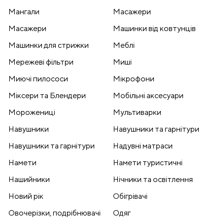
Мангали
Масажери
Масажери
Машинки від ковтунців
Машинки для стрижки
Меблі
Мережеві фільтри
Миші
Миючі пилососи
Мікрофони
Міксери та Блендери
Мобільні аксесуари
Морожениці
Мультиварки
Навушники
Навушники та гарнітури
Навушники та гарнітури
Надувні матраси
Намети
Намети туристичні
Нашийники
Нічники та освітлення
Новий рік
Обігрівачі
Овочерізки, подрібнювачі
Одяг