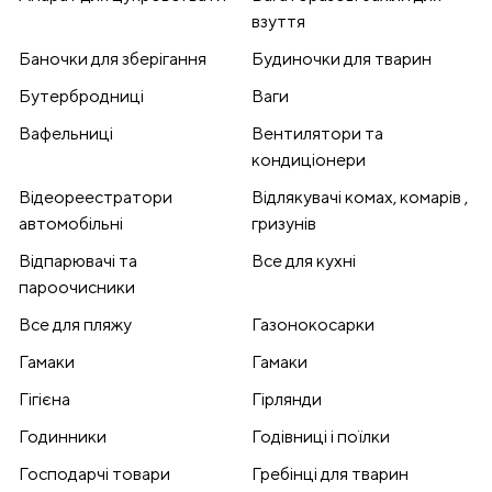
взуття
Баночки для зберігання
Будиночки для тварин
Бутербродниці
Ваги
Вафельниці
Вентилятори та
кондиціонери
Відеореестратори
Відлякувачі комах, комарів ,
автомобільні
гризунів
Відпарювачі та
Все для кухні
пароочисники
Все для пляжу
Газонокосарки
Гамаки
Гамаки
Гігієна
Гірлянди
Годинники
Годівниці і поїлки
Господарчі товари
Гребінці для тварин