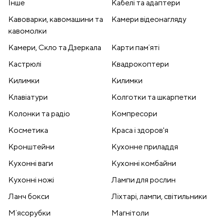
Інше
Кабелі та адаптери
Кавоварки, кавомашини та
Камери відеонагляду
кавомолки
Камери, Скло та Дзеркала
Карти памʼяті
Кастрюлі
Квадрокоптери
Килимки
Килимки
Клавіатури
Колготки та шкарпетки
Колонки та радіо
Компресори
Косметика
Краса і здоров'я
Кронштейни
Кухонне приладдя
Кухонні ваги
Кухонні комбайни
Кухонні ножі
Лампи для рослин
Ланч бокси
Ліхтарі, лампи, світильники
Мʼясорубки
Магнітоли