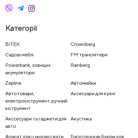
Категорії
BITEK
Crownberg
Cадові меблі
FM трансмітери
Powerbank, зовнішні
Rainberg
акумулятори
Zepline
Автомийки
Автотовари,
Аксесуари для кухні
електроінструмент, ручний
інструмент
Акссесуари та гаджети для
Акустика
авто
Апарат для цукрової вати
Багаторазові бахіли для