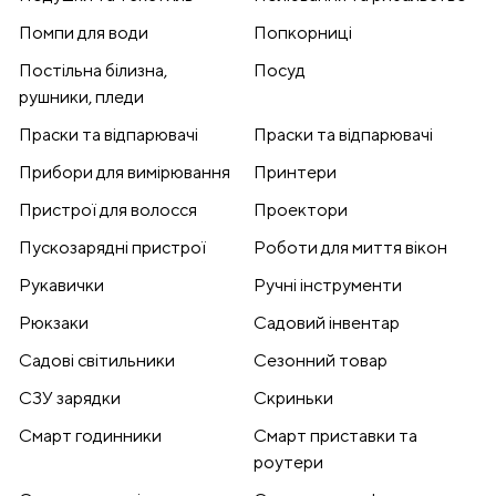
Помпи для води
Попкорниці
Постільна білизна,
Посуд
рушники, пледи
Праски та відпарювачі
Праски та відпарювачі
Прибори для вимірювання
Принтери
Пристрої для волосся
Проектори
Пускозарядні пристрої
Роботи для миття вікон
Рукавички
Ручні інструменти
Рюкзаки
Садовий інвентар
Садові світильники
Сезонний товар
СЗУ зарядки
Скриньки
Смарт годинники
Смарт приставки та
роутери