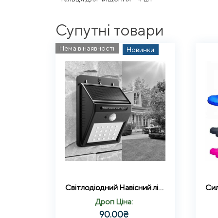
Супутні товари
Нема в наявності
Новинки
Світлодіодний Навісний ліхтар із датчиком руху 609 + solar 20 діодів
Дроп Ціна:
90.00
₴