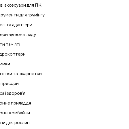
ові аксесуари для ПК
трументи для грумінгу
елі та адаптери
ери відеонагляду
ти памʼяті
дрокоптери
имки
готки та шкарпетки
пресори
са і здоров'я
онне приладдя
онні комбайни
пи для рослин