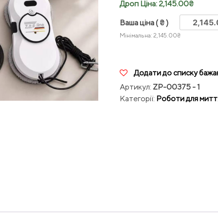
Дроп Ціна:
2,145.00
₴
Ваша ціна
( ₴ )
Мінімальна:
2,145.00
₴
Додати до списку бажа
Артикул:
ZP-00375 - 1
Категорії:
Роботи для митт