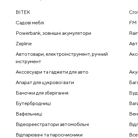
BITEK
Cro
Cадові меблі
FM 
Powerbank, зовнішні акумулятори
Rai
Zepline
Авт
Автотовари, електроінструмент, ручний
Акс
інструмент
Акссесуари та гаджети для авто
Аку
Апарат для цукрової вати
Баг
Баночки для зберігання
Буд
Бутербродниці
Ваг
Вафельниці
Вен
Відеореестратори автомобільні
Відл
Відпарювачі та пароочисники
Все