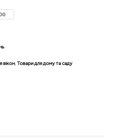
нь
я вікон
,
Товари для дому та саду