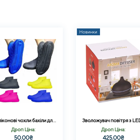
Новинки
Силіконові чохли бахіли для взуття від дощу та бруду (розмір S, М, Л)
Дроп Ціна:
Дроп Ціна:
50.00
₴
425.00
₴