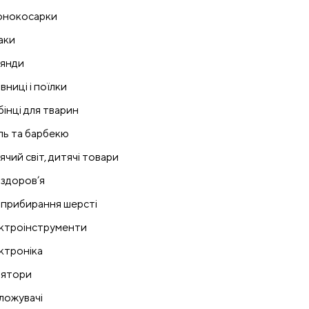
онокосарки
аки
лянди
вниці і поїлки
бінці для тварин
ль та барбекю
ячий світ, дитячі товари
 здоров’я
 прибирання шерсті
ктроінструменти
ктроніка
лятори
ложувачі