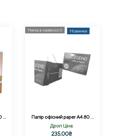
Нема в наявності
Новинки
Зволожувач повітря з LED підсвічуванням AROMA DIFFUSER 115-021
Папір офісний paper A4 80 г/м білий 500 аркушів
Дроп Ціна:
235.00
₴