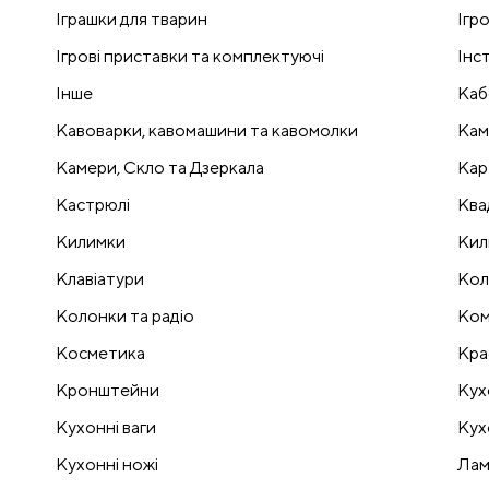
Іграшки для тварин
Ігр
Ігрові приставки та комплектуючі
Інс
Інше
Каб
Кавоварки, кавомашини та кавомолки
Кам
Камери, Скло та Дзеркала
Кар
Кастрюлі
Ква
Килимки
Кил
Клавіатури
Кол
Колонки та радіо
Ком
Косметика
Кра
Кронштейни
Кух
Кухонні ваги
Кух
Кухонні ножі
Лам