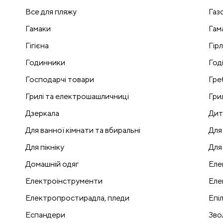
Все для пляжу
Газ
Гамаки
Гам
Гігієна
Гір
Годинники
Годі
Господарчі товари
Гре
Грилі та електрошашличниці
Гри
Дзеркала
Дит
Для ванної кімнати та вбиральні
Для
Для пікніку
Для
Домашній одяг
Еле
Електроінструменти
Еле
Електропростирадла, пледи
Епі
Еспандери
Зво