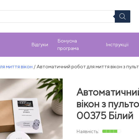
Бонусна
Відгуки
Інструкції
програма
ля миття вікон
/ Автоматичний робот для миття вікон з пуль
Автоматичний
вікон з пульт
00375 Білий