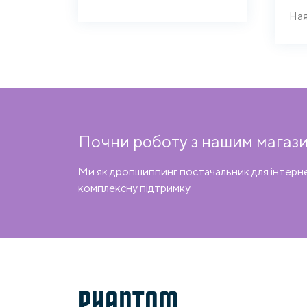
Почни роботу з нашим магази
Ми як дропшиппинг постачальник для інтерн
комплексну підтримку
PHANTOM