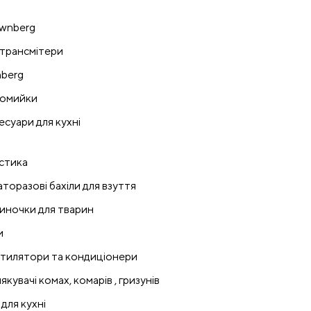
wnberg
трансмітери
nberg
омийки
есуари для кухні
стика
аторазові бахіли для взуття
иночки для тварин
и
тилятори та кондиціонери
якувачі комах, комарів , гризунів
 для кухні