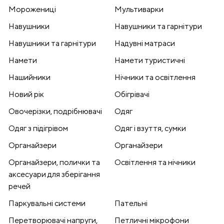
Морожениці
Мультиварки
Навушники
Навушники та гарнітури
Навушники та гарнітури
Надувні матраси
Намети
Намети туристичні
Нашийники
Нічники та освітлення
Новий рік
Обігрівачі
Овочерізки, подрібнювачі
Одяг
Одяг з підігрівом
Одяг і взуття, сумки
Органайзери
Органайзери
Органайзери, полички та
Освітлення та нічники
аксесуари для зберігання
речей
Паркувальні системи
Пательні
Перетворювачі напруги,
Петличні мікрофони