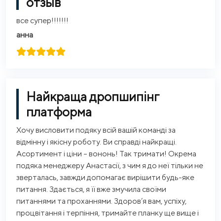
отзыв
все супер!!!!!!!
анна
Найкраща дропшипінг
платформа
Хочу висловити подяку всій вашій команді за
відмінну і якісну роботу. Ви справді найкращі.
Асортимент і ціни – вононь! Так тримати! Окрема
подяка менеджеру Анастасії, з чим я до неї тільки не
зверталась, завжди допомагає вирішити будь-яке
питання. Здається, я її вже змучила своїми
питаннями та проханнями. Здоров’я вам, успіху,
процвітання і терпіння, тримайте планку ще вище і