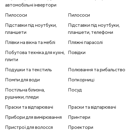
автомобільні інвертори
Пилососи
Пилососи
Підставки під ноутбуки,
Підставки під ноутбуки,
планшети
планшети, телефони
Плівки на вікна та меблі
Пляжні парасолі
Побутова техніка для кухні,
Повідки
плити
Подушки та текстиль
Полювання та рибальство
Помпи для води
Попкорниці
Постільна білизна,
Посуд
рушники, пледи
Праски та відпарювачі
Праски та відпарювачі
Прибори для вимірювання
Принтери
Пристрої для волосся
Проектори