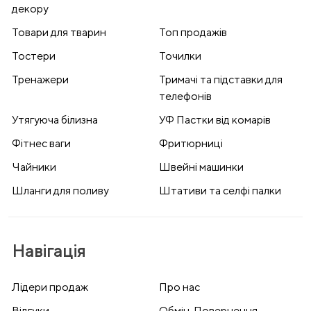
декору
Товари для тварин
Топ продажів
Тостери
Точилки
Тренажери
Тримачі та підставки для
телефонів
Утягуюча білизна
УФ Пастки від комарів
Фітнес ваги
Фритюрниці
Чайники
Швейні машинки
Шланги для поливу
Штативи та селфі палки
Навігація
Лідери продаж
Про нас
Відгуки
Обмін, Повернення