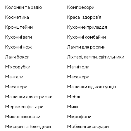
Колонки та радіо
Компресори
Косметика
Краса і здоров'я
Кронштейни
Кухонне приладдя
Кухонні ваги
Кухонні комбайни
Кухонні ножі
Лампи для рослин
Ланч бокси
Ліхтарі, лампи, світильники
Мʼясорубки
Магнітоли
Мангали
Масажери
Масажери
Машинки від ковтунців
Машинки для стрижки
Меблі
Мережеві фільтри
Миші
Миючі пилососи
Мікрофони
Міксери та Блендери
Мобільні аксесуари