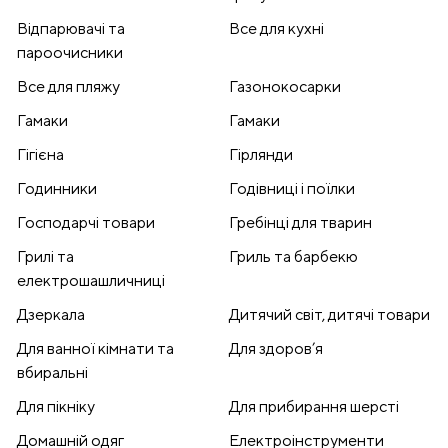
Відпарювачі та
Все для кухні
пароочисники
Все для пляжу
Газонокосарки
Гамаки
Гамаки
Гігієна
Гірлянди
Годинники
Годівниці і поїлки
Господарчі товари
Гребінці для тварин
Грилі та
Гриль та барбекю
електрошашличниці
Дзеркала
Дитячий світ, дитячі товари
Для ванної кімнати та
Для здоров’я
вбиральні
Для пікніку
Для прибирання шерсті
Домашній одяг
Електроінструменти