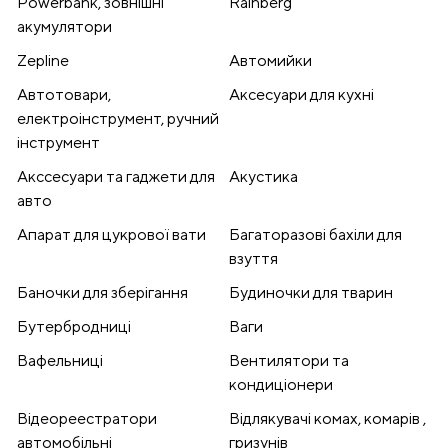
Powerbank, зовнішні
Rainberg
акумулятори
Zepline
Автомийки
Автотовари,
Аксесуари для кухні
електроінструмент, ручний
інструмент
Акссесуари та гаджети для
Акустика
авто
Апарат для цукрової вати
Багаторазові бахіли для
взуття
Баночки для зберігання
Будиночки для тварин
Бутербродниці
Ваги
Вафельниці
Вентилятори та
кондиціонери
Відеореестратори
Відлякувачі комах, комарів ,
автомобільні
гризунів