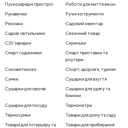
Пускозарядні пристрої
Роботи для миття вікон
Рукавички
Ручні інструменти
Рюкзаки
Садовий інвентар
Садові світильники
Сезонний товар
СЗУ зарядки
Скриньки
Смарт годинники
Смарт приставки та
роутери
Соковитискачі
Спорт, здоров'я, туризм
Сумки
Сушарки для взуття
Сушарки для овочів
Сушарки для одягу та
білизни
Сушарки для посуду
Термометри
Термосумки
Товари для дому та саду
Товари для Інтерьеру та
Товари для прибирання