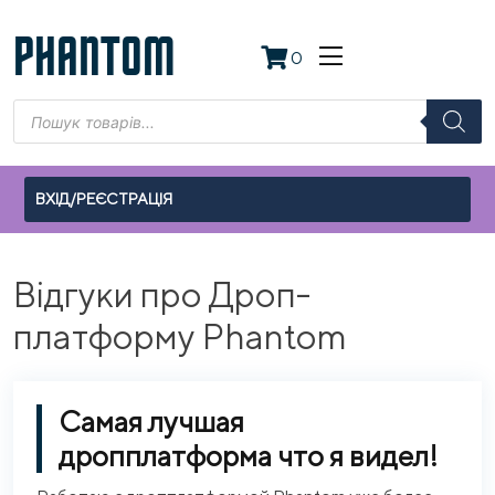
Skip
to
PHANTOM
0
content
Пошук
товарів
ВХІД/РЕЄСТРАЦІЯ
Відгуки про Дроп-
платформу Phantom
Самая лучшая
дропплатформа что я видел!