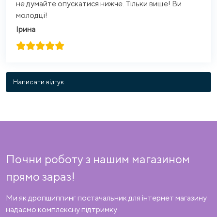
не думайте опускатися нижче. Тільки вище! Ви
молодці!
Ірина
Написати відгук
Почни роботу з нашим магазином
прямо зараз!
Ми як дропшиппинг постачальник для інтернет магазину
надаємо комплексну підтримку