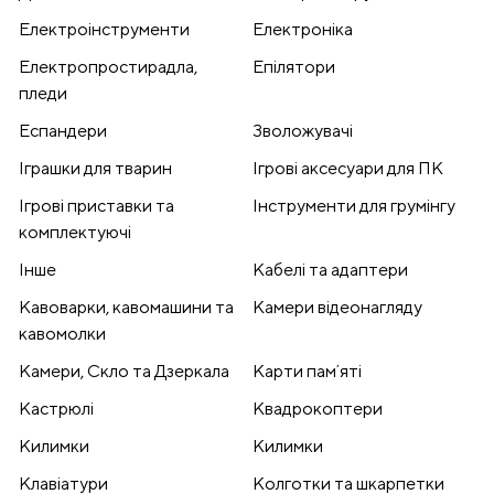
Електроінструменти
Електроніка
Електропростирадла,
Епілятори
пледи
Еспандери
Зволожувачі
Іграшки для тварин
Ігрові аксесуари для ПК
Ігрові приставки та
Інструменти для грумінгу
комплектуючі
Інше
Кабелі та адаптери
Кавоварки, кавомашини та
Камери відеонагляду
кавомолки
Камери, Скло та Дзеркала
Карти памʼяті
Кастрюлі
Квадрокоптери
Килимки
Килимки
Клавіатури
Колготки та шкарпетки