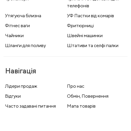
телефонів
Утягуюча білизна
УФ Пастки від комарів
Фітнес ваги
Фритюрниці
Чайники
Швейні машинки
Шланги для поливу
Штативи та селфі палки
Навігація
Лідери продаж
Про нас
Відгуки
Обмін, Повернення
Часто задавані питання
Мапа товарів