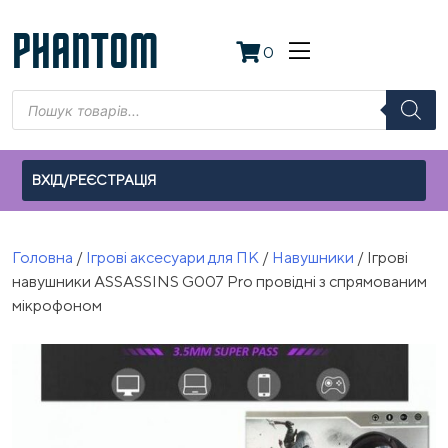
Skip
to
PHANTOM
0
content
Пошук
товарів
ВХІД/РЕЄСТРАЦІЯ
Головна
/
Ігрові аксесуари для ПК
/
Навушники
/ Ігрові
навушники ASSASSINS G007 Pro провідні з спрямованим
мікрофоном