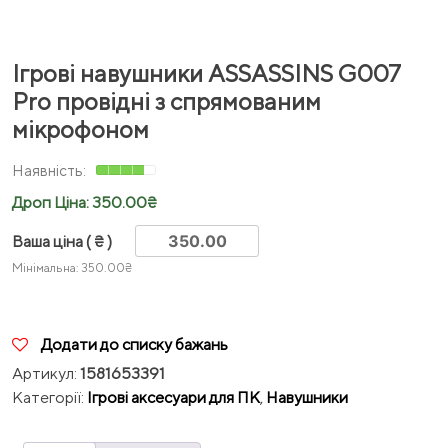
Ігрові навушники ASSASSINS G007
Pro провідні з спрямованим
мікрофоном
Дроп Ціна:
350.00
₴
Ваша ціна
( ₴ )
Мінімальна:
350.00
₴
Додати до списку бажань
Артикул:
1581653391
Категорії:
Ігрові аксесуари для ПК
,
Навушники