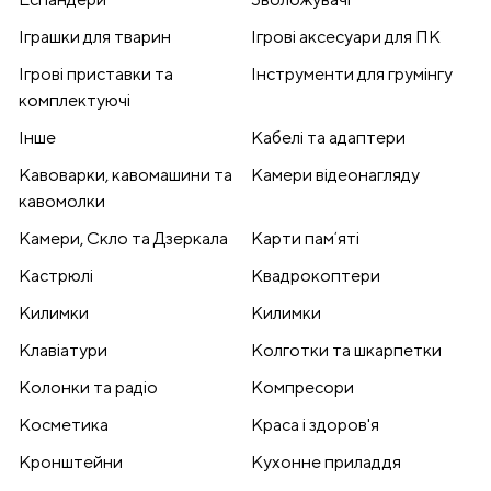
Іграшки для тварин
Ігрові аксесуари для ПК
Ігрові приставки та
Інструменти для грумінгу
комплектуючі
Інше
Кабелі та адаптери
Кавоварки, кавомашини та
Камери відеонагляду
кавомолки
Камери, Скло та Дзеркала
Карти памʼяті
Кастрюлі
Квадрокоптери
Килимки
Килимки
Клавіатури
Колготки та шкарпетки
Колонки та радіо
Компресори
Косметика
Краса і здоров'я
Кронштейни
Кухонне приладдя