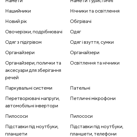
Намети
Намети туристичні
Нашийники
Нічники та освітлення
Новий рік
Обігрівачі
Овочерізки, подрібнювачі
Одяг
Одяг з підігрівом
Одяг і взуття, сумки
Органайзери
Органайзери
Органайзери, полички та
Освітлення та нічники
аксесуари для зберігання
речей
Паркувальні системи
Пательні
Перетворювачі напруги,
Петличні мікрофони
автомобільні інвертори
Пилососи
Пилососи
Підставки під ноутбуки,
Підставки під ноутбуки,
планшети
планшети, телефони