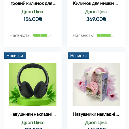
Ігровий килимок для миші WS Cyberpunk 700-2 геймерський 700×300 мм
Килимок для мишки RGB Logitech L-350 RS-02 (25*35*0.3)
Дроп Ціна:
Дроп Ціна:
156.00
₴
369.00
₴
Новинки
Новинки
Навушники накладні Bluetooth 900BTR
Навушники накладні Bluetooth Кошенятко без вушок AKZ-03
Дроп Ціна:
Дроп Ціна: