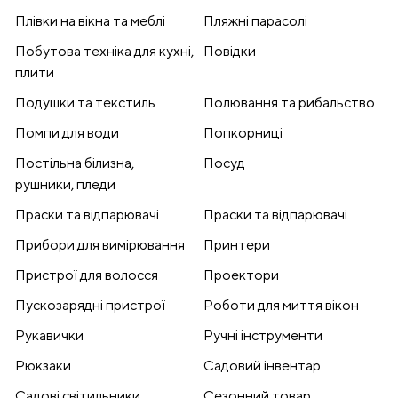
Плівки на вікна та меблі
Пляжні парасолі
Побутова техніка для кухні,
Повідки
плити
Подушки та текстиль
Полювання та рибальство
Помпи для води
Попкорниці
Постільна білизна,
Посуд
рушники, пледи
Праски та відпарювачі
Праски та відпарювачі
Прибори для вимірювання
Принтери
Пристрої для волосся
Проектори
Пускозарядні пристрої
Роботи для миття вікон
Рукавички
Ручні інструменти
Рюкзаки
Садовий інвентар
Садові світильники
Сезонний товар