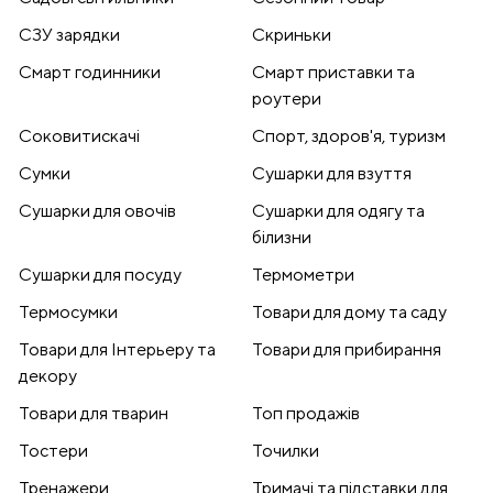
СЗУ зарядки
Скриньки
Смарт годинники
Смарт приставки та
роутери
Соковитискачі
Спорт, здоров'я, туризм
Сумки
Сушарки для взуття
Сушарки для овочів
Сушарки для одягу та
білизни
Сушарки для посуду
Термометри
Термосумки
Товари для дому та саду
Товари для Інтерьеру та
Товари для прибирання
декору
Товари для тварин
Топ продажів
Тостери
Точилки
Тренажери
Тримачі та підставки для