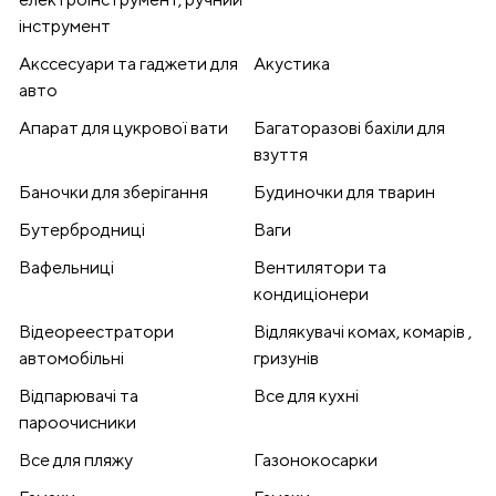
інструмент
Акссесуари та гаджети для
Акустика
авто
Апарат для цукрової вати
Багаторазові бахіли для
взуття
Баночки для зберігання
Будиночки для тварин
Бутербродниці
Ваги
Вафельниці
Вентилятори та
кондиціонери
Відеореестратори
Відлякувачі комах, комарів ,
автомобільні
гризунів
Відпарювачі та
Все для кухні
пароочисники
Все для пляжу
Газонокосарки