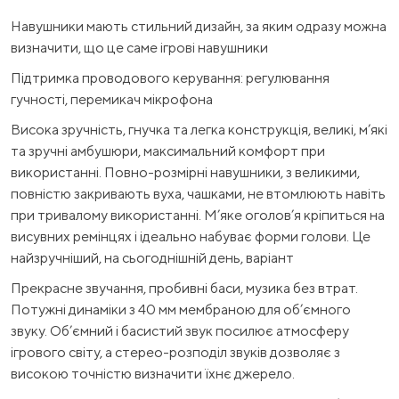
Навушники мають стильний дизайн, за яким одразу можна
визначити, що це саме ігрові навушники
Підтримка проводового керування: регулювання
гучності, перемикач мікрофона
Висока зручність, гнучка та легка конструкція, великі, м’які
та зручні амбушюри, максимальний комфорт при
використанні. Повно-розмірні навушники, з великими,
повністю закривають вуха, чашками, не втомлюють навіть
при тривалому використанні. М’яке оголов’я кріпиться на
висувних ремінцях і ідеально набуває форми голови. Це
найзручніший, на сьогоднішній день, варіант
Прекрасне звучання, пробивні баси, музика без втрат.
Потужні динаміки з 40 мм мембраною для об’ємного
звуку. Об’ємний і басистий звук посилює атмосферу
ігрового світу, а стерео-розподіл звуків дозволяє з
високою точністю визначити їхнє джерело.