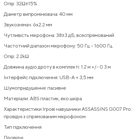
Опір: 32Ω±15%
Діаметр випромінювача: 40 мм
Звукознімач: 6х2.2 мм
Чутливість мікрофона: 38±3 дБ, всеспрямований
Частотний діапазон мікрофону: 50 Гц – 1600 Гц
Опір: 2.2kΩ
Довжина аудіо дроту в комплекті: 1.2 м +/- 0.3 м
Інтерфейс підключення: USB-A + 3,5 мм
Шумопридушення: пасивне
Матеріали: ABS пластик, еко шкіра
Характеристики Ігрові навушники ASSASSINS G007 Pro
провідні з спрямованим мікрофоном
Тип підключення
Провідні