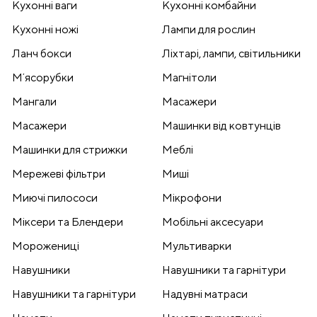
Кухонні ваги
Кухонні комбайни
Кухонні ножі
Лампи для рослин
Ланч бокси
Ліхтарі, лампи, світильники
Мʼясорубки
Магнітоли
Мангали
Масажери
Масажери
Машинки від ковтунців
Машинки для стрижки
Меблі
Мережеві фільтри
Миші
Миючі пилососи
Мікрофони
Міксери та Блендери
Мобільні аксесуари
Морожениці
Мультиварки
Навушники
Навушники та гарнітури
Навушники та гарнітури
Надувні матраси