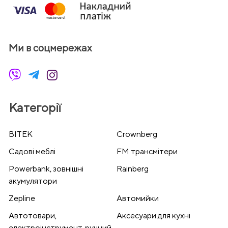
Ми в соцмережах
Категорії
BITEK
Crownberg
Cадові меблі
FM трансмітери
Powerbank, зовнішні
Rainberg
акумулятори
Zepline
Автомийки
Автотовари,
Аксесуари для кухні
електроінструмент, ручний