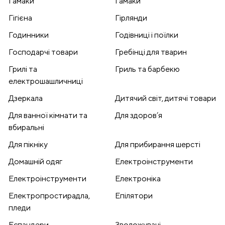
Гамаки
Гамаки
Гігієна
Гірлянди
Годинники
Годівниці і поїлки
Господарчі товари
Гребінці для тварин
Грилі та
Гриль та барбекю
електрошашличниці
Дзеркала
Дитячий світ, дитячі товари
Для ванної кімнати та
Для здоров’я
вбиральні
Для пікніку
Для прибирання шерсті
Домашній одяг
Електроінструменти
Електроінструменти
Електроніка
Електропростирадла,
Епілятори
пледи
Еспандери
Зволожувачі