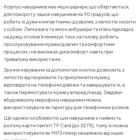
Корпус навушників має міцні шарніри, що обертаються,
для повороту чашок навушників на 90 градусів, що
робить їх дуже компактними і дозволяє з легкістю носити
з собою. Легка вага та якісні амбушюри та м’яка підкладка
на дужці оголов’я мінімізує тиск на голову, роблять
прослуховування музики довгим та комфортним
процесом, і не викликає дискомфорт навіть при
тривалому використанні.
Зручне керування за допомогою кнопок дозволить з
легкістю відтворювати та призупиняти музику,
відповідати на телефонні дзвінки та завершувати їх, а
також перемотувати музику вперед/назад. Завдяки
вбудованому мікрофону навушники можна
використовувати як гарнітуру для телефонних розмов.
Ще однією особливістю цих навушників є наявність
роз’єму карти пам’яті TF Card (до 32 Гб), тому їх можна
використовувати як MP3 плеєр незалежно від інших