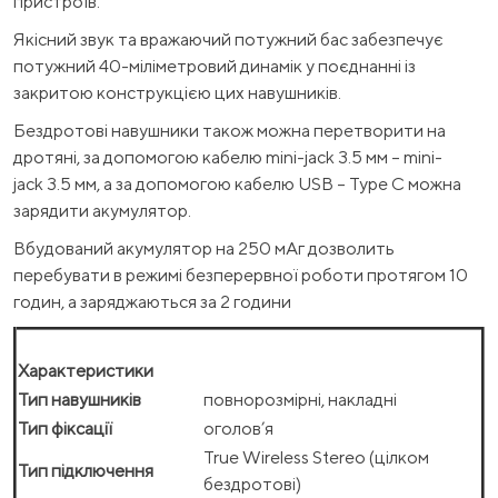
пристроїв.
Якісний звук та вражаючий потужний бас забезпечує
потужний 40-міліметровий динамік у поєднанні із
закритою конструкцією цих навушників.
Бездротові навушники також можна перетворити на
дротяні, за допомогою кабелю mini-jack 3.5 мм – mini-
jack 3.5 мм, а за допомогою кабелю USB – Type C можна
зарядити акумулятор.
Вбудований акумулятор на 250 мАг дозволить
перебувати в режимі безперервної роботи протягом 10
годин, а заряджаються за 2 години
Характеристики
Тип навушників
повнорозмірні, накладні
Тип фіксації
оголов’я
True Wireless Stereo (цілком
Тип підключення
бездротові)