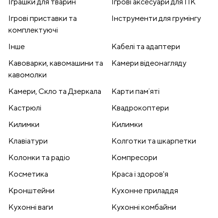
Іграшки для тварин
Ігрові аксесуари для ПК
Ігрові приставки та
Інструменти для грумінгу
комплектуючі
Інше
Кабелі та адаптери
Кавоварки, кавомашини та
Камери відеонагляду
кавомолки
Камери, Скло та Дзеркала
Карти памʼяті
Кастрюлі
Квадрокоптери
Килимки
Килимки
Клавіатури
Колготки та шкарпетки
Колонки та радіо
Компресори
Косметика
Краса і здоров'я
Кронштейни
Кухонне приладдя
Кухонні ваги
Кухонні комбайни