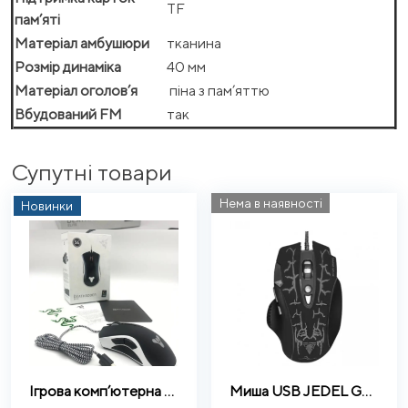
TF
пам’яті
Матеріал амбушюри
тканина
Розмір динаміка
40 мм
Матеріал оголов’я
піна з пам’яттю
Вбудований FM
так
Супутні товари
Нема в наявності
Новинки
Ігрова комп’ютерна миша Razer DeathAdder Elite Destiny з підсвіткою
Миша USB JEDEL GM830 ігрова з підсвічуванням 3200dpi