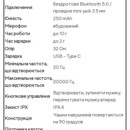
бездротове Bluetooth 5.0 /
Підключення
провідне mini-jack 3.5 мм
Ємність
250 mAh
Мікрофон
вбудований
Час роботи
до 10 г
Час зарядки
до 2 г
Опір
32 Ом
Зарядка
USB – Type C
Мінімальна частота,
20 Гц
що відтворюється
Максимальна частота,
20000 Гц
що відтворюється
Відтворювати, зупиняти музику,
Кнопкове управління
перемотувати музику вперед
Захист IPX
IPX 4
Чашки навушників повертаються
Конструкція
на 90 градусів.
Підтримка карток