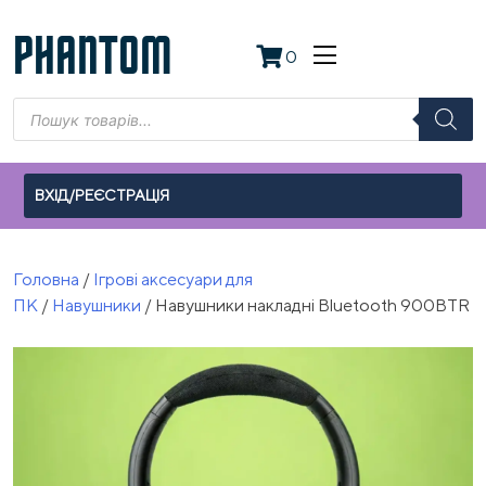
Skip
to
PHANTOM
0
content
Пошук
товарів
ВХІД/РЕЄСТРАЦІЯ
Головна
/
Ігрові аксесуари для
ПК
/
Навушники
/ Навушники накладні Bluetooth 900BTR