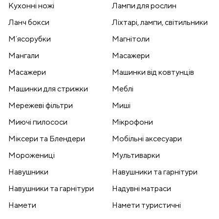
Кухонні ножі
Лампи для рослин
Ланч бокси
Ліхтарі, лампи, світильники
Мʼясорубки
Магнітоли
Мангали
Масажери
Масажери
Машинки від ковтунців
Машинки для стрижки
Меблі
Мережеві фільтри
Миші
Миючі пилососи
Мікрофони
Міксери та Блендери
Мобільні аксесуари
Морожениці
Мультиварки
Навушники
Навушники та гарнітури
Навушники та гарнітури
Надувні матраси
Намети
Намети туристичні