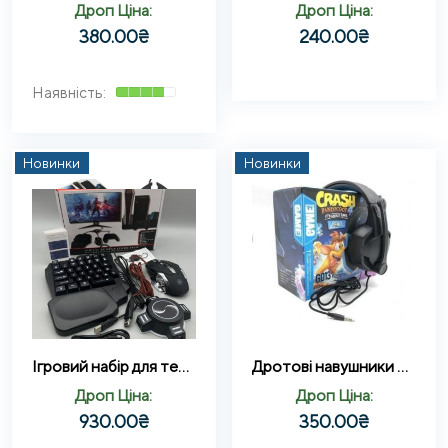
Дроп Ціна:
Дроп Ціна:
380.00
₴
240.00
₴
Новинки
Новинки
Ігровий набір для телефона 11в1 (Клавіатура/Миша/Хаб/Адаптер)
Дротові навушники CRASH Pro GM013 ігрові з мікрофоном Чорний
Дроп Ціна:
Дроп Ціна:
930.00
₴
350.00
₴