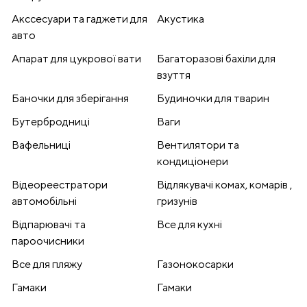
Акссесуари та гаджети для
Акустика
авто
Апарат для цукрової вати
Багаторазові бахіли для
взуття
Баночки для зберігання
Будиночки для тварин
Бутербродниці
Ваги
Вафельниці
Вентилятори та
кондиціонери
Відеореестратори
Відлякувачі комах, комарів ,
автомобільні
гризунів
Відпарювачі та
Все для кухні
пароочисники
Все для пляжу
Газонокосарки
Гамаки
Гамаки