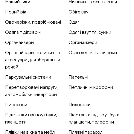
Нашийники
Нічники та освітлення
Новий рік
Обігрівачі
Овочерізки, подрібнювачі
Одяг
Одяг з підігрівом
Одяг і взуття, сумки
Органайзери
Органайзери
Органайзери, полички та
Освітлення та нічники
аксесуари для зберігання
речей
Паркувальні системи
Пательні
Перетворювачі напруги,
Петличні мікрофони
автомобільні інвертори
Пилососи
Пилососи
Підставки під ноутбуки,
Підставки під ноутбуки,
планшети
планшети, телефони
Плівки на вікна та меблі
Пляжні парасолі