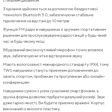
стильним дизайном.
З’єднання здійснюється за допомогою бездротової
технології Bluetooth 5.0, забезпечуючи стабільне
підключення на відстані до 10 метрів.
Функція FM радіо в навушниках є зручним і портативним
рішенням для прослуховування радіостанцій у будь-який
час і в будь-якому місці.
Вбудований високочутливий мікрофон точно вловлює
звук, забезпечуючи чітке відтворення звуку.
Мають вологозахист міжнародного стандарту IPX4, тому
TWS навушники стануть приємним доповненням до
занять спортом, пробіжкам та прогулянкам або онлайн-
конференціям.
Навушники сумісні з усіма сучасними смартфонами, а
зручна форма дозволяє підібрати ідеальний розмір. Звук
дуже гарної якості, Ви будете приємно вражені. Корпус
виконаний із якісного пластику.