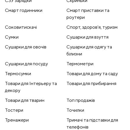
СЗУ зарядки
Скриньки
Смарт годинники
Смарт приставки та
роутери
Соковитискачі
Спорт, здоров'я, туризм
Сумки
Сушарки для взуття
Сушарки для овочів
Сушарки для одягу та
білизни
Сушарки для посуду
Термометри
Термосумки
Товари для дому та саду
Товари для Інтерьеру та
Товари для прибирання
декору
Товари для тварин
Топ продажів
Тостери
Точилки
Тренажери
Тримачі та підставки для
телефонів