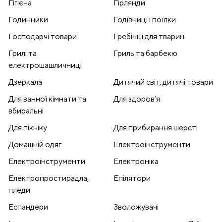
Гігієна
Гірлянди
Годинники
Годівниці і поїлки
Господарчі товари
Гребінці для тварин
Грилі та
Гриль та барбекю
електрошашличниці
Дзеркала
Дитячий світ, дитячі товари
Для ванної кімнати та
Для здоров’я
вбиральні
Для пікніку
Для прибирання шерсті
Домашній одяг
Електроінструменти
Електроінструменти
Електроніка
Електропростирадла,
Епілятори
пледи
Еспандери
Зволожувачі