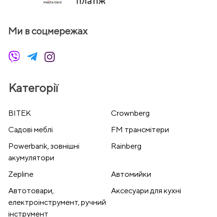
Ми в соцмережах
Категорії
BITEK
Crownberg
Cадові меблі
FM трансмітери
Powerbank, зовнішні
Rainberg
акумулятори
Zepline
Автомийки
Автотовари,
Аксесуари для кухні
електроінструмент, ручний
інструмент