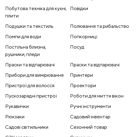
Побутова техніка для кухні,
Повідки
плити
Подушки та текстиль
Полювання та рибальство
Помпи для води
Попкорниці
Постільна білизна,
Посуд
рушники, пледи
Праски та відпарювачі
Праски та відпарювачі
Прибори для вимірювання
Принтери
Пристрої для волосся
Проектори
Пускозарядні пристрої
Роботи для миття вікон
Рукавички
Ручні інструменти
Рюкзаки
Садовий інвентар
Садові світильники
Сезонний товар