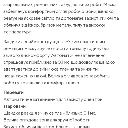
зварювальних, ремонтних та будівельних робіт. Маска
забезпечує комфортний огляд робочої зони, швидко
реагує на яскраве світло та допомагає захистити очі та
обличчя від іскор, бризок металу, пилу та високої
температури.
Завдяки легкій конструкції та м’яким еластичним
ремінцям, маску зручно носити тривалу годину без
зайвого дискомфорту. Автоматичне затемнення
спрацьовує приблизно за 0,1 мс, що дозволяє швидко
адаптуватися до зміни освітлення та знизити
навантаження на очі. Велика оглядова зона робить
роботу точнішою та комфортнішою.
Переваги
:
Автоматичне затемнення для захисту очей при
зварюванні
Швидка реакція зміну світла – близько 0,1 мс.
Велика оглядова зона для зручної роботи
Захист обличчя від іскор, бризок та пилки