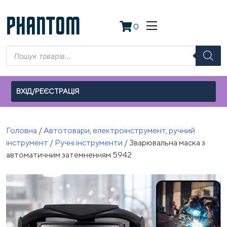
Skip
to
PHANTOM
0
content
Пошук
товарів
ВХІД/РЕЄСТРАЦІЯ
Головна
/
Автотовари, електроінструмент, ручний
інструмент
/
Ручні інструменти
/ Зварювальна маска з
автоматичним затемненням 5942