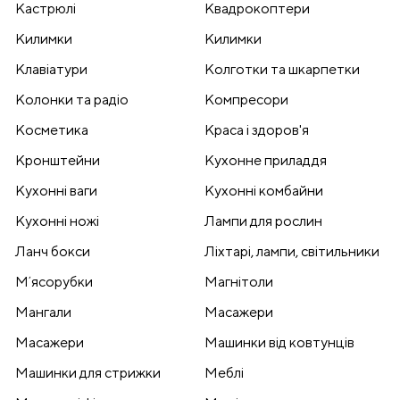
Кастрюлі
Квадрокоптери
Килимки
Килимки
Клавіатури
Колготки та шкарпетки
Колонки та радіо
Компресори
Косметика
Краса і здоров'я
Кронштейни
Кухонне приладдя
Кухонні ваги
Кухонні комбайни
Кухонні ножі
Лампи для рослин
Ланч бокси
Ліхтарі, лампи, світильники
Мʼясорубки
Магнітоли
Мангали
Масажери
Масажери
Машинки від ковтунців
Машинки для стрижки
Меблі