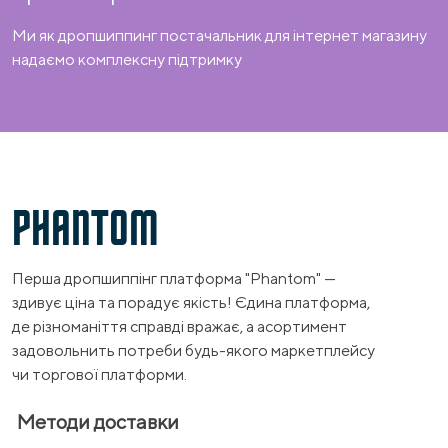
Ми як дропшиппинг постачальник для інтернет магазину
надаємо комплексну підтримку
PHANTOM
Перша дропшиппінг платформа "Phantom" —
здивує ціна та порадує якість! Єдина платформа,
де різноманіття справді вражає, а асортимент
задовольнить потреби будь-якого маркетплейсу
чи торгової платформи.
Методи доставки