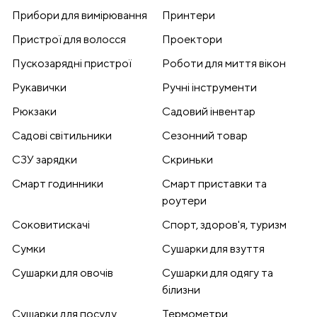
Прибори для вимірювання
Принтери
Пристрої для волосся
Проектори
Пускозарядні пристрої
Роботи для миття вікон
Рукавички
Ручні інструменти
Рюкзаки
Садовий інвентар
Садові світильники
Сезонний товар
СЗУ зарядки
Скриньки
Смарт годинники
Смарт приставки та
роутери
Соковитискачі
Спорт, здоров'я, туризм
Сумки
Сушарки для взуття
Сушарки для овочів
Сушарки для одягу та
білизни
Сушарки для посуду
Термометри