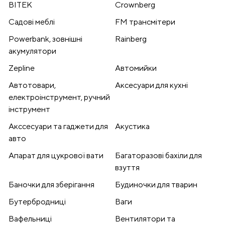
BITEK
Crownberg
Cадові меблі
FM трансмітери
Powerbank, зовнішні
Rainberg
акумулятори
Zepline
Автомийки
Автотовари,
Аксесуари для кухні
електроінструмент, ручний
інструмент
Акссесуари та гаджети для
Акустика
авто
Апарат для цукрової вати
Багаторазові бахіли для
взуття
Баночки для зберігання
Будиночки для тварин
Бутербродниці
Ваги
Вафельниці
Вентилятори та