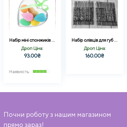
Набір міні спонжиків для макіяжу у формі серця (набір 6 шт.)
Набір олівців для губ водостійкі Flormar Waterproof lip liner 12шт
Дроп Ціна:
Дроп Ціна:
93.00
₴
160.00
₴
Почни роботу з нашим магазином
прямо зараз!