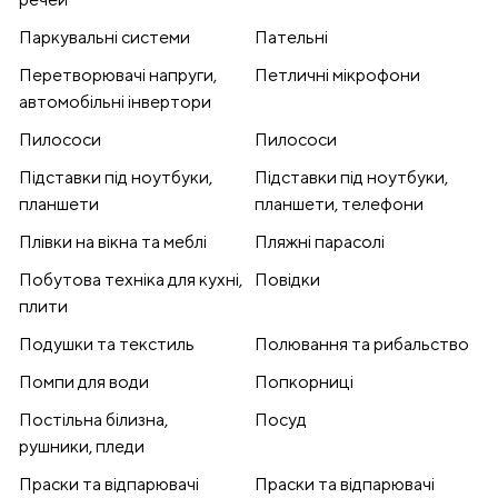
Паркувальні системи
Пательні
Перетворювачі напруги,
Петличні мікрофони
автомобільні інвертори
Пилососи
Пилососи
Підставки під ноутбуки,
Підставки під ноутбуки,
планшети
планшети, телефони
Плівки на вікна та меблі
Пляжні парасолі
Побутова техніка для кухні,
Повідки
плити
Подушки та текстиль
Полювання та рибальство
Помпи для води
Попкорниці
Постільна білизна,
Посуд
рушники, пледи
Праски та відпарювачі
Праски та відпарювачі