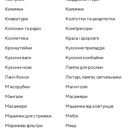
Килимки
Килимки
Клавіатури
Колготки та шкарпетки
Колонки та радіо
Компресори
Косметика
Краса і здоров'я
Кронштейни
Кухонне приладдя
Кухонні ваги
Кухонні комбайни
Кухонні ножі
Лампи для рослин
Ланч бокси
Ліхтарі, лампи, світильники
Мʼясорубки
Магнітоли
Мангали
Масажери
Масажери
Машинки від ковтунців
Машинки для стрижки
Меблі
Мережеві фільтри
Миші