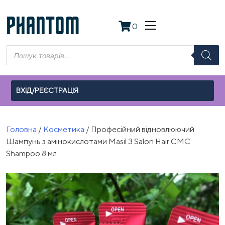
Skip
to
PHANTOM
0
content
Пошук
товарів
ВХІД/РЕЄСТРАЦІЯ
Головна
/
Косметика
/ Професійний відновлюючий
Шампунь з амінокислотами Masil 3 Salon Hair CMC
Shampoo 8 мл