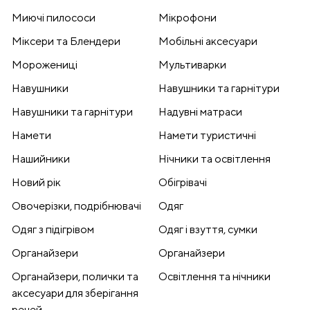
Миючі пилососи
Мікрофони
Міксери та Блендери
Мобільні аксесуари
Морожениці
Мультиварки
Навушники
Навушники та гарнітури
Навушники та гарнітури
Надувні матраси
Намети
Намети туристичні
Нашийники
Нічники та освітлення
Новий рік
Обігрівачі
Овочерізки, подрібнювачі
Одяг
Одяг з підігрівом
Одяг і взуття, сумки
Органайзери
Органайзери
Органайзери, полички та
Освітлення та нічники
аксесуари для зберігання
речей