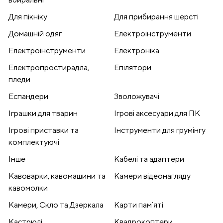
Для пікніку
Для прибирання шерсті
Домашній одяг
Електроінструменти
Електроінструменти
Електроніка
Електропростирадла,
Епілятори
пледи
Еспандери
Зволожувачі
Іграшки для тварин
Ігрові аксесуари для ПК
Ігрові приставки та
Інструменти для грумінгу
комплектуючі
Інше
Кабелі та адаптери
Кавоварки, кавомашини та
Камери відеонагляду
кавомолки
Камери, Скло та Дзеркала
Карти памʼяті
Кастрюлі
Квадрокоптери