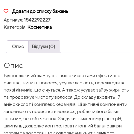
Додати до списку бажань
Артикул:
1542292227
Категорія:
Косметика
Опис
Відгуки (0)
Опис
Відновлюючий шампунь з амінокислотами ефективно
очищає, живить волосся, усуває ламкість, перешкоджає
появі кінчиків, що січуться. А також усуває зайву жирність
та продовжує чистоту волосся. До складу входить 17
амінокислот і комплекс керамідів. Ці активні компоненти
заповнюють пористість волосся, роблячи його більш
щільним, без обтяження. Завдяки зниженому рівню pH,
шампунь дозволяє контролювати іонний баланс шкіри
голови та волосся, що дозволяє уникнути ламкості,