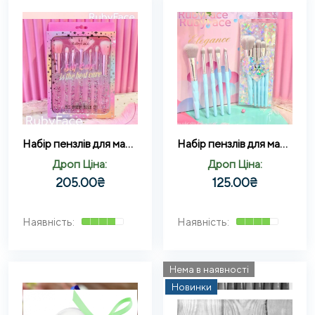
Набір пензлів для макіяжу Ruby Face Self-Care is the best care pink 7 предметів
Набір пензлів для макіяжу Ruby Face 5 шт.
Дроп Ціна:
Дроп Ціна:
205.00
₴
125.00
₴
Нема в наявності
Новинки