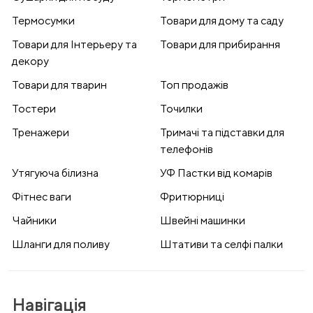
Термосумки
Товари для дому та саду
Товари для Інтерьеру та
Товари для прибирання
декору
Товари для тварин
Топ продажів
Тостери
Точилки
Тренажери
Тримачі та підставки для
телефонів
Утягуюча білизна
УФ Пастки від комарів
Фітнес ваги
Фритюрниці
Чайники
Швейні машинки
Шланги для поливу
Штативи та селфі палки
Навігація