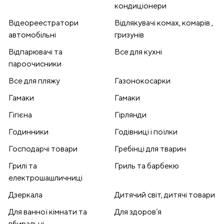
кондиціонери
Відеореестратори
Відлякувачі комах, комарів ,
автомобільні
гризунів
Відпарювачі та
Все для кухні
пароочисники
Все для пляжу
Газонокосарки
Гамаки
Гамаки
Гігієна
Гірлянди
Годинники
Годівниці і поїлки
Господарчі товари
Гребінці для тварин
Грилі та
Гриль та барбекю
електрошашличниці
Дзеркала
Дитячий світ, дитячі товари
Для ванної кімнати та
Для здоров’я
вбиральні