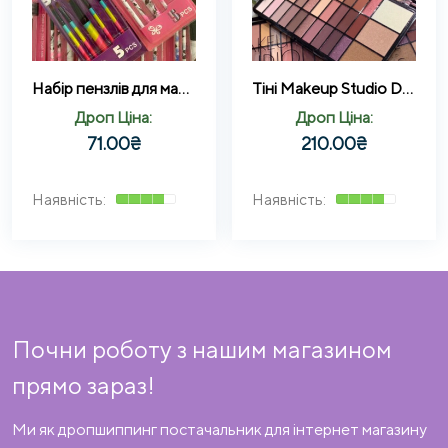
Набір пензлів для макіяжу обличчя та очей MAKEUP BRUSH SET 5 в 1
Тіні Makeup Studio DoDo Girl + хайлайтер, палетка тіней 33 відтінку (B)
Дроп Ціна:
Дроп Ціна:
71.00
₴
210.00
₴
Почни роботу з нашим магазином
прямо зараз!
Ми як дропшиппинг постачальник для інтернет магазину