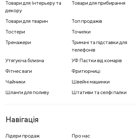
Товари для Інтерьеру та
Товари для прибирання
декору
Товари для тварин
Топ продажів
Тостери
Точилки
Тренажери
Тримачі та підставки для
телефонів
Утягуюча білизна
УФ Пастки від комарів
Фітнес ваги
Фритюрниці
Чайники
Швейні машинки
Шланги для поливу
Штативи та селфі палки
Навігація
Лідери продаж
Про нас