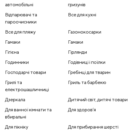
автомобільні
гризунів
Відпарювачі та
Все для кухні
пароочисники
Все для пляжу
Газонокосарки
Гамаки
Гамаки
Гігієна
Гірлянди
Годинники
Годівниці і поїлки
Господарчі товари
Гребінці для тварин
Грилі та
Гриль та барбекю
електрошашличниці
Дзеркала
Дитячий світ, дитячі товари
Для ванної кімнати та
Для здоров’я
вбиральні
Для пікніку
Для прибирання шерсті