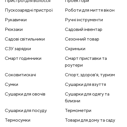
Пристрої для волосся
Проектори
Пускозарядні пристрої
Роботи для миття вікон
Рукавички
Ручні інструменти
Рюкзаки
Садовий інвентар
Садові світильники
Сезонний товар
СЗУ зарядки
Скриньки
Смарт годинники
Смарт приставки та
роутери
Соковитискачі
Спорт, здоров'я, туризм
Сумки
Сушарки для взуття
Сушарки для овочів
Сушарки для одягу та
білизни
Сушарки для посуду
Термометри
Термосумки
Товари для дому та саду