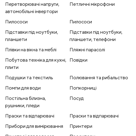
Перетворювачі напруги,
Петличні мікрофони
автомобільні інвертори
Пилососи
Пилососи
Підставки під ноутбуки,
Підставки під ноутбуки,
планшети
планшети, телефони
Плівки на вікна та меблі
Пляжні парасолі
Побутова техніка для кухні,
Повідки
плити
Подушки та текстиль
Полювання та рибальство
Помпи для води
Попкорниці
Постільна білизна,
Посуд
рушники, пледи
Праски та відпарювачі
Праски та відпарювачі
Прибори для вимірювання
Принтери