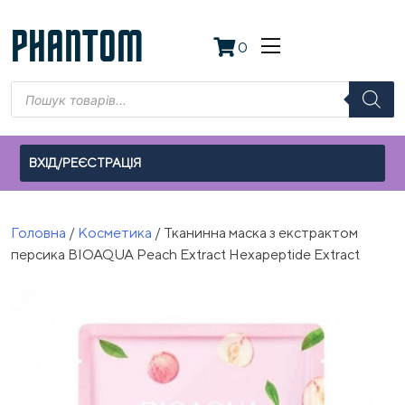
Skip
to
PHANTOM
0
content
Пошук
товарів
ВХІД/РЕЄСТРАЦІЯ
Головна
/
Косметика
/ Тканинна маска з екстрактом
персика BIOAQUA Peach Extract Hexapeptide Extract