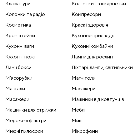
Клавіатури
Колготки та шкарпетки
Колонки та радіо
Компресори
Косметика
Краса і здоров'я
Кронштейни
Кухонне приладдя
Кухонні ваги
Кухонні комбайни
Кухонні ножі
Лампи для рослин
Ланч бокси
Ліхтарі, лампи, світильники
Мʼясорубки
Магнітоли
Мангали
Масажери
Масажери
Машинки від ковтунців
Машинки для стрижки
Меблі
Мережеві фільтри
Миші
Миючі пилососи
Мікрофони