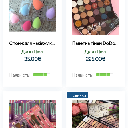
Спонж для макіяжу крапля Beauty Blender (у коробці)
Палетка тіней DoDo Girl Color Fusion 24 відтінку
Дроп Ціна:
Дроп Ціна:
35.00
₴
225.00
₴
Новинки