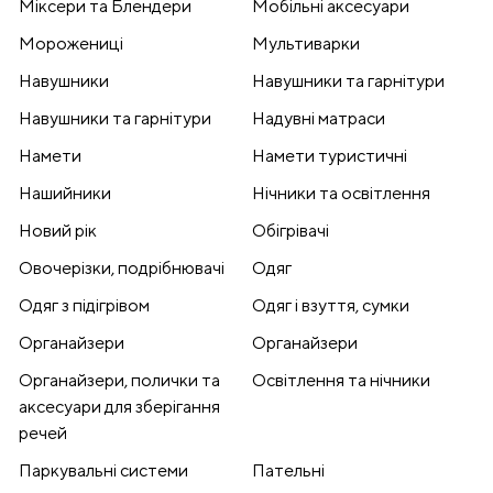
Міксери та Блендери
Мобільні аксесуари
Морожениці
Мультиварки
Навушники
Навушники та гарнітури
Навушники та гарнітури
Надувні матраси
Намети
Намети туристичні
Нашийники
Нічники та освітлення
Новий рік
Обігрівачі
Овочерізки, подрібнювачі
Одяг
Одяг з підігрівом
Одяг і взуття, сумки
Органайзери
Органайзери
Органайзери, полички та
Освітлення та нічники
аксесуари для зберігання
речей
Паркувальні системи
Пательні