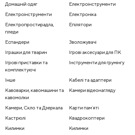
Домашній одяг
Електроінструменти
Електроінструменти
Електроніка
Електропростирадла,
Епілятори
пледи
Еспандери
Зволожувачі
Іграшки для тварин
Ігрові аксесуари для ПК
Ігрові приставки та
Інструменти для грумінгу
комплектуючі
Інше
Кабелі та адаптери
Кавоварки, кавомашини та
Камери відеонагляду
кавомолки
Камери, Скло та Дзеркала
Карти памʼяті
Кастрюлі
Квадрокоптери
Килимки
Килимки