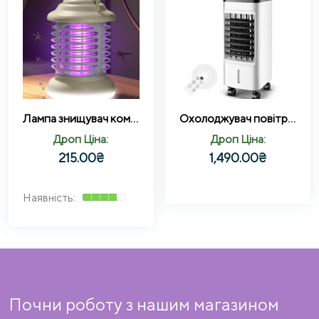
Лампа знищувач комах 1200mA mosquito killer AND1251
Охолоджувач повітря Germatic SK-001J, (120W, сенсорні кнопки, пульт, екран, колеса, автообіг, ємність – 5,5л)
Дроп Ціна:
Дроп Ціна:
215.00
₴
1,490.00
₴
Почни роботу з нашим магазином