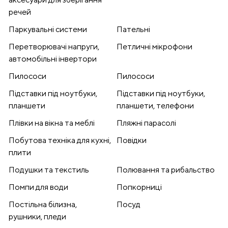
речей
Паркувальні системи
Пательні
Перетворювачі напруги,
Петличні мікрофони
автомобільні інвертори
Пилососи
Пилососи
Підставки під ноутбуки,
Підставки під ноутбуки,
планшети
планшети, телефони
Плівки на вікна та меблі
Пляжні парасолі
Побутова техніка для кухні,
Повідки
плити
Подушки та текстиль
Полювання та рибальство
Помпи для води
Попкорниці
Постільна білизна,
Посуд
рушники, пледи