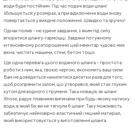
води буде постійним. Під час подачі води шланг
збільшується у розмірах, а при відключенні води знову
повертається у вихідне положення. Швидко та зручно!
Однак полив – не єдине завдання, з яким під силу
впоратися шлангу-гармошці. Завдяки потужному
інтенсивному розпорошенню цей інвентар чудово миє
вікна, чистить машини, стіни, бетон тощо.
Ще одна перевага цього водяного шланга – простота
роботи з ним, яка, своєю чергою, економить ваші сили.
Вам не доведеться нахилятися десятки разів для того,
щоб розпрямити залом, що утворився, який стає глухим
кутом для водного струменя. Така новація, як шланг
Xhose, радує плавними вигинами при будь-якому натиску
води, в який бік ви не тягнули б шланг. Таку можливість
забезпечує неймовірно еластичний і міцний матеріал,
який використовується у виготовленні шланга.