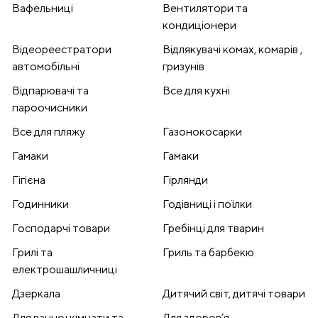
Вафельниці
Вентилятори та
кондиціонери
Відеореестратори
Відлякувачі комах, комарів ,
автомобільні
гризунів
Відпарювачі та
Все для кухні
пароочисники
Все для пляжу
Газонокосарки
Гамаки
Гамаки
Гігієна
Гірлянди
Годинники
Годівниці і поїлки
Господарчі товари
Гребінці для тварин
Грилі та
Гриль та барбекю
електрошашличниці
Дзеркала
Дитячий світ, дитячі товари
Для ванної кімнати та
Для здоров’я