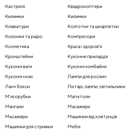
Кастрюлі
Квадрокоптери
Килимки
Килимки
Клавіатури
Колготки та шкарпетки
Колонки та радіо
Компресори
Косметика
Краса і здоров'я
Кронштейни
Кухонне приладдя
Кухонні ваги
Кухонні комбайни
Кухонні ножі
Лампи для рослин
Ланч бокси
Ліхтарі, лампи, світильники
Мʼясорубки
Магнітоли
Мангали
Масажери
Масажери
Машинки від ковтунців
Машинки для стрижки
Меблі