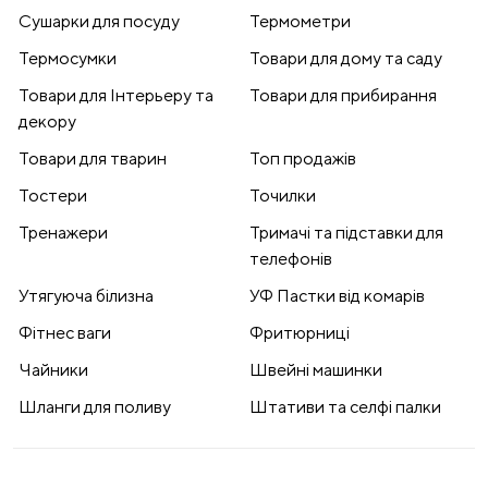
Сушарки для посуду
Термометри
Термосумки
Товари для дому та саду
Товари для Інтерьеру та
Товари для прибирання
декору
Товари для тварин
Топ продажів
Тостери
Точилки
Тренажери
Тримачі та підставки для
телефонів
Утягуюча білизна
УФ Пастки від комарів
Фітнес ваги
Фритюрниці
Чайники
Швейні машинки
Шланги для поливу
Штативи та селфі палки