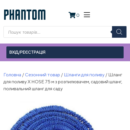
Skip
to
PHANTOM
0
content
Пошук
товарів
ВХІД/РЕЄСТРАЦІЯ
Головна
/
Сезонний товар
/
Шланги для поливу
/ Шланг
для поливу X HOSE 75 м з розпилювачем, садовий шланг,
поливальний шланг для саду