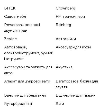
BITEK
Crownberg
Cадові меблі
FM трансмітери
Powerbank, зовнішні
Rainberg
акумулятори
Zepline
Автомийки
Автотовари,
Аксесуари для кухні
електроінструмент, ручний
інструмент
Акссесуари та гаджети для
Акустика
авто
Апарат для цукрової вати
Багаторазові бахіли для
взуття
Баночки для зберігання
Будиночки для тварин
Бутербродниці
Ваги