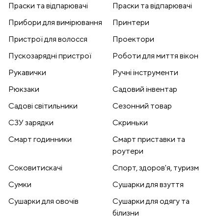
Праски та відпарювачі
Праски та відпарювачі
Прибори для вимірювання
Принтери
Пристрої для волосся
Проектори
Пускозарядні пристрої
Роботи для миття вікон
Рукавички
Ручні інструменти
Рюкзаки
Садовий інвентар
Садові світильники
Сезонний товар
СЗУ зарядки
Скриньки
Смарт годинники
Смарт приставки та
роутери
Соковитискачі
Спорт, здоров'я, туризм
Сумки
Сушарки для взуття
Сушарки для овочів
Сушарки для одягу та
білизни