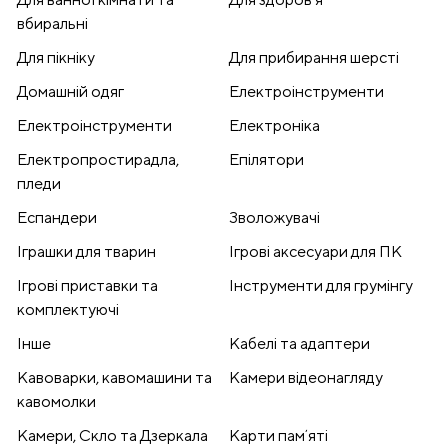
вбиральні
Для пікніку
Для прибирання шерсті
Домашній одяг
Електроінструменти
Електроінструменти
Електроніка
Електропростирадла,
Епілятори
пледи
Еспандери
Зволожувачі
Іграшки для тварин
Ігрові аксесуари для ПК
Ігрові приставки та
Інструменти для грумінгу
комплектуючі
Інше
Кабелі та адаптери
Кавоварки, кавомашини та
Камери відеонагляду
кавомолки
Камери, Скло та Дзеркала
Карти памʼяті