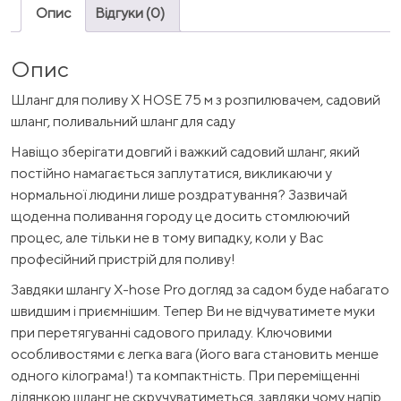
Опис
Відгуки (0)
Опис
Шланг для поливу X HOSE 75 м з розпилювачем, садовий
шланг, поливальний шланг для саду
Навіщо зберігати довгий і важкий садовий шланг, який
постійно намагається заплутатися, викликаючи у
нормальної людини лише роздратування? Зазвичай
щоденна поливання городу це досить стомлюючий
процес, але тільки не в тому випадку, коли у Вас
професійний пристрій для поливу!
Завдяки шлангу X-hose Pro догляд за садом буде набагато
швидшим і приємнішим. Тепер Ви не відчуватимете муки
при перетягуванні садового приладу. Ключовими
особливостями є легка вага (його вага становить менше
одного кілограма!) та компактність. При переміщенні
ділянкою шланг не скручуватиметься, завдяки чому напір