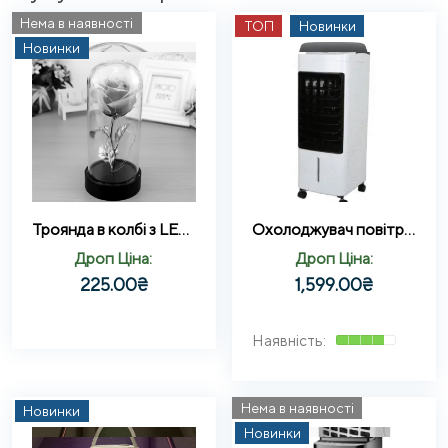
Нема в наявності
ТОП
Новинки
Новинки
Троянда в колбі з LED підсвічуванням, нічник, вічна троянда Рожева
Охолоджувач повітря Germatic DH23-01A, (120W, сенсорні кнопки, пульт, екран, колеса, автообіг, ємність 5,5л)
Дроп Ціна:
Дроп Ціна:
225.00
₴
1,599.00
₴
Нема в наявності
Новинки
Новинки