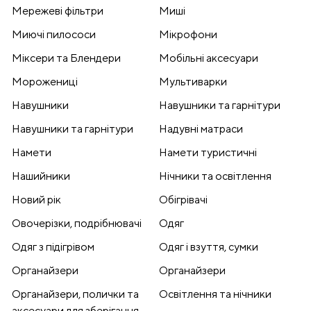
Мережеві фільтри
Миші
Миючі пилососи
Мікрофони
Міксери та Блендери
Мобільні аксесуари
Морожениці
Мультиварки
Навушники
Навушники та гарнітури
Навушники та гарнітури
Надувні матраси
Намети
Намети туристичні
Нашийники
Нічники та освітлення
Новий рік
Обігрівачі
Овочерізки, подрібнювачі
Одяг
Одяг з підігрівом
Одяг і взуття, сумки
Органайзери
Органайзери
Органайзери, полички та
Освітлення та нічники
аксесуари для зберігання