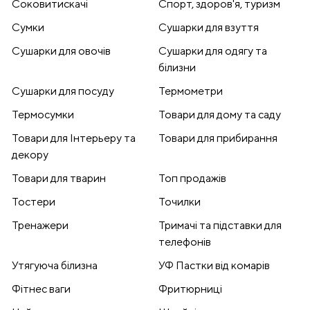
Соковитискачі
Спорт, здоров'я, туризм
Сумки
Сушарки для взуття
Сушарки для овочів
Сушарки для одягу та
білизни
Сушарки для посуду
Термометри
Термосумки
Товари для дому та саду
Товари для Інтерьеру та
Товари для прибирання
декору
Товари для тварин
Топ продажів
Тостери
Точилки
Тренажери
Тримачі та підставки для
телефонів
Утягуюча білизна
УФ Пастки від комарів
Фітнес ваги
Фритюрниці