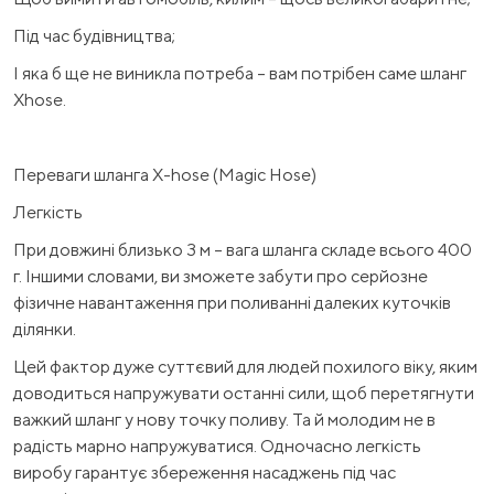
Під час будівництва;
І яка б ще не виникла потреба – вам потрібен саме шланг
Xhose.
Переваги шланга X-hose (Magic Hose)
Легкість
При довжині близько 3 м – вага шланга складе всього 400
г. Іншими словами, ви зможете забути про серйозне
фізичне навантаження при поливанні далеких куточків
ділянки.
Цей фактор дуже суттєвий для людей похилого віку, яким
доводиться напружувати останні сили, щоб перетягнути
важкий шланг у нову точку поливу. Та й молодим не в
радість марно напружуватися. Одночасно легкість
виробу гарантує збереження насаджень під час