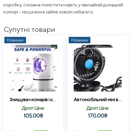
коробку, її можна помістити навіть у звичайній домашній
коморі – місця вона займе зовсім небагато.
Супутні товари
Новинки
Новинки
Знищувач комарів і комах Mosquito Killer 360 (ВЕЛИКИЙ) лампа пастка від USB
Автомобільний міні вентилятор працює від USB CZ-01
Дроп Ціна:
Дроп Ціна:
105.00
₴
170.00
₴