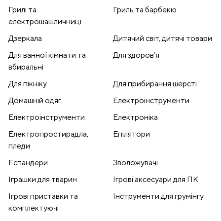
Грилі та
Гриль та барбекю
електрошашличниці
Дзеркала
Дитячий світ, дитячі товари
Для ванної кімнати та
Для здоров’я
вбиральні
Для пікніку
Для прибирання шерсті
Домашній одяг
Електроінструменти
Електроінструменти
Електроніка
Електропростирадла,
Епілятори
пледи
Еспандери
Зволожувачі
Іграшки для тварин
Ігрові аксесуари для ПК
Ігрові приставки та
Інструменти для грумінгу
комплектуючі