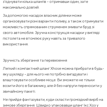
з’єднувати кілька шлангів – отримавши один, зате
максимально довгий.
За допомогою насадок власник ділянки може
організовувати різні варіанти поливу, а також отримувати
можливість спрямованим струменем змивати бруд зі
свого автомобіля. Зручна конструкція насадки у вигляді
пістолета не втомлює руку навіть за тривалого
використання.
Зручність зберігання та перевезення
Легкий і компактний шланг Xhose можна прибрати в будь-
яку шухляду – для нього не потрібно вигадувати і
влаштовувати особливе місце. Ви зможете не тільки
возити його в багажнику, але й без напруги переносити у
звичайному пакеті.
Не прийде фантазувати, куди скласти громіздкий виріб на
зимове зберігання. Швидко упаковавши шланг Ікс Хоз у