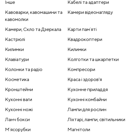
Інше
Кабелі та адаптери
Кавоварки, кавомашини та
Камери відеонагляду
кавомолки
Камери, Скло та Дзеркала
Карти памʼяті
Кастрюлі
Квадрокоптери
Килимки
Килимки
Клавіатури
Колготки та шкарпетки
Колонки та радіо
Компресори
Косметика
Краса і здоров'я
Кронштейни
Кухонне приладдя
Кухонні ваги
Кухонні комбайни
Кухонні ножі
Лампи для рослин
Ланч бокси
Ліхтарі, лампи, світильники
Мʼясорубки
Магнітоли