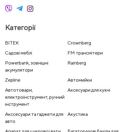
Категорії
BITEK
Crownberg
Cадові меблі
FM трансмітери
Powerbank, зовнішні
Rainberg
акумулятори
Zepline
Автомийки
Автотовари,
Аксесуари для кухні
електроінструмент, ручний
інструмент
Акссесуари та гаджети для
Акустика
авто
Апарат для цукрової вати
Багаторазові бахіли для