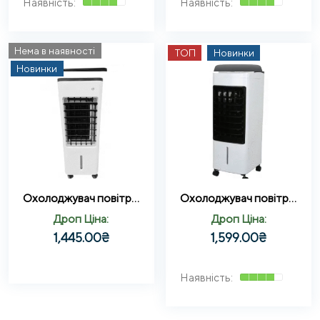
Нема в наявності
ТОП
Новинки
Новинки
Охолоджувач повітря Germatic DY-30A, (120W, сенсорні кнопки, пульт, екран, колеса, автообіг, ємність – 5,5л)
Охолоджувач повітря Germatic DH23-01A, (120W, сенсорні кнопки, пульт, екран, колеса, автообіг, ємність 5,5л)
Дроп Ціна:
Дроп Ціна:
1,445.00
₴
1,599.00
₴