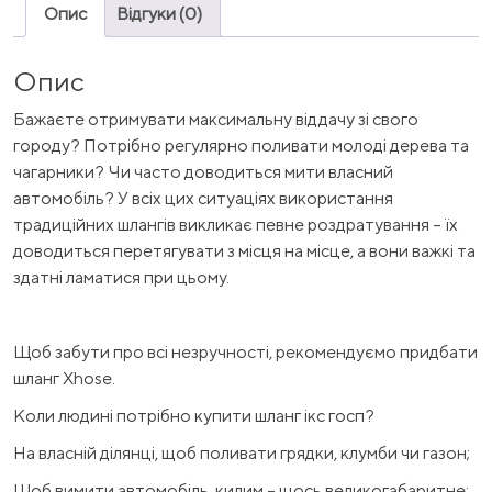
Опис
Відгуки (0)
Опис
Бажаєте отримувати максимальну віддачу зі свого
городу? Потрібно регулярно поливати молоді дерева та
чагарники? Чи часто доводиться мити власний
автомобіль? У всіх цих ситуаціях використання
традиційних шлангів викликає певне роздратування – їх
доводиться перетягувати з місця на місце, а вони важкі та
здатні ламатися при цьому.
Щоб забути про всі незручності, рекомендуємо придбати
шланг Xhose.
Коли людині потрібно купити шланг ікс госп?
На власній ділянці, щоб поливати грядки, клумби чи газон;
Щоб вимити автомобіль, килим – щось великогабаритне;