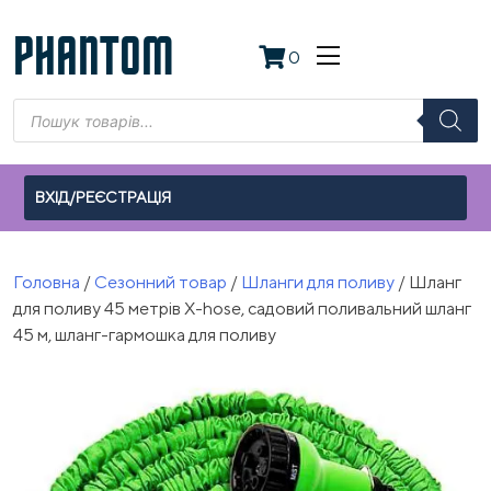
Skip
to
PHANTOM
0
content
Пошук
товарів
ВХІД/РЕЄСТРАЦІЯ
Головна
/
Сезонний товар
/
Шланги для поливу
/ Шланг
для поливу 45 метрів X-hose, садовий поливальний шланг
45 м, шланг-гармошка для поливу