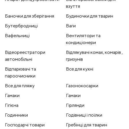
взуття
Баночки для зберігання
Будиночки для тварин
Бутербродниці
Ваги
Вафельниці
Вентилятори та
кондиціонери
Відеореестратори
Відлякувачі комах, комарів ,
автомобільні
гризунів
Відпарювачі та
Все для кухні
пароочисники
Все для пляжу
Газонокосарки
Гамаки
Гамаки
Гігієна
Гірлянди
Годинники
Годівниці і поїлки
Господарчі товари
Гребінці для тварин