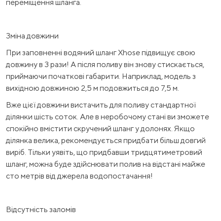
переміщення шланга.
Зміна довжини
При заповненні водяний шланг Xhose підвищує свою
довжину в 3 рази! А після поливу він знову стискається,
приймаючи початкові габарити. Наприклад, модель з
вихідною довжиною 2,5 м подовжиться до 7,5 м.
Вже цієї довжини вистачить для поливу стандартної
ділянки шість соток. Але в неробочому стані ви зможете
спокійно вмістити скручений шланг у долонях. Якщо
ділянка велика, рекомендується придбати більш довгий
виріб. Тільки уявіть, що придбавши тридцятиметровий
шланг, можна буде здійснювати полив на відстані майже
сто метрів від джерела водопостачання!
Відсутність заломів