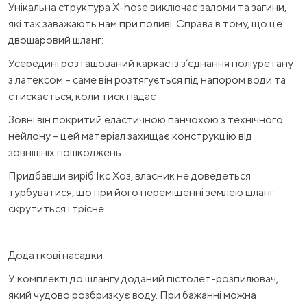
Унікальна структура X-hose виключає заломи та загини,
які так заважають нам при поливі. Справа в тому, що це
двошаровий шланг:
Усередині розташований каркас із з’єднання поліуретану
з латексом – саме він розтягується під напором води та
стискається, коли тиск падає
Зовні він покритий еластичною панчохою з технічного
нейлону – цей матеріал захищає конструкцію від
зовнішніх пошкоджень.
Придбавши виріб Ікс Хоз, власник не доведеться
турбуватися, що при його переміщенні землею шланг
скрутиться і трісне.
Додаткові насадки
У комплекті до шлангу доданий пістолет-розпилювач,
який чудово розбризкує воду. При бажанні можна