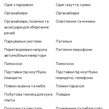
Одяг з підігрівом
Одяг і взуття, сумки
Органайзери
Органайзери
Органайзери, полички та
Освітлення та нічники
аксесуари для зберігання
речей
Паркувальні системи
Пательні
Перетворювачі напруги,
Петличні мікрофони
автомобільні інвертори
Пилососи
Пилососи
Підставки під ноутбуки,
Підставки під ноутбуки,
планшети
планшети, телефони
Плівки на вікна та меблі
Пляжні парасолі
Побутова техніка для кухні,
Повідки
плити
Подушки та текстиль
Полювання та рибальство