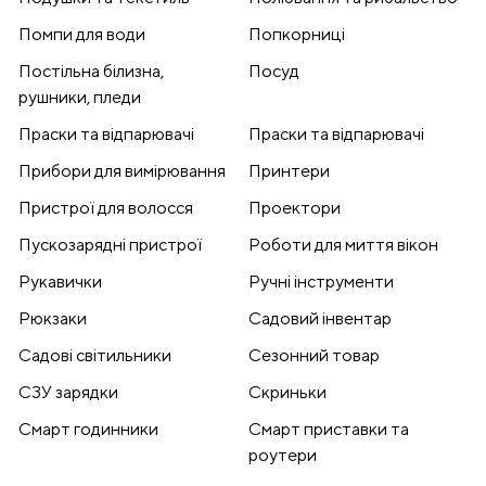
Помпи для води
Попкорниці
Постільна білизна,
Посуд
рушники, пледи
Праски та відпарювачі
Праски та відпарювачі
Прибори для вимірювання
Принтери
Пристрої для волосся
Проектори
Пускозарядні пристрої
Роботи для миття вікон
Рукавички
Ручні інструменти
Рюкзаки
Садовий інвентар
Садові світильники
Сезонний товар
СЗУ зарядки
Скриньки
Смарт годинники
Смарт приставки та
роутери