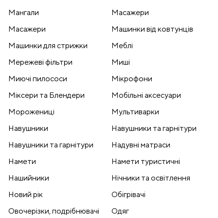
Мангали
Масажери
Масажери
Машинки від ковтунців
Машинки для стрижки
Меблі
Мережеві фільтри
Миші
Миючі пилососи
Мікрофони
Міксери та Блендери
Мобільні аксесуари
Морожениці
Мультиварки
Навушники
Навушники та гарнітури
Навушники та гарнітури
Надувні матраси
Намети
Намети туристичні
Нашийники
Нічники та освітлення
Новий рік
Обігрівачі
Овочерізки, подрібнювачі
Одяг