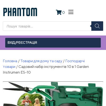
Skip
to
PHANTOM
0
content
Пошук
товарів
ВХІД/РЕЄСТРАЦІЯ
Головна
/
Товари для дому та саду
/
Господарчі
товари
/ Садовий набір інструментів 10 в 1 Garden
Instrumen ES-10