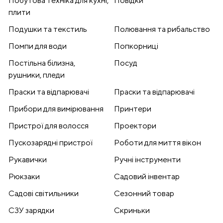
Побутова техніка для кухні,
Повідки
плити
Подушки та текстиль
Полювання та рибальство
Помпи для води
Попкорниці
Постільна білизна,
Посуд
рушники, пледи
Праски та відпарювачі
Праски та відпарювачі
Прибори для вимірювання
Принтери
Пристрої для волосся
Проектори
Пускозарядні пристрої
Роботи для миття вікон
Рукавички
Ручні інструменти
Рюкзаки
Садовий інвентар
Садові світильники
Сезонний товар
СЗУ зарядки
Скриньки