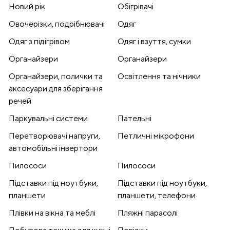
Новий рік
Обігрівачі
Овочерізки, подрібнювачі
Одяг
Одяг з підігрівом
Одяг і взуття, сумки
Органайзери
Органайзери
Органайзери, полички та
Освітлення та нічники
аксесуари для зберігання
речей
Паркувальні системи
Пательні
Перетворювачі напруги,
Петличні мікрофони
автомобільні інвертори
Пилососи
Пилососи
Підставки під ноутбуки,
Підставки під ноутбуки,
планшети
планшети, телефони
Плівки на вікна та меблі
Пляжні парасолі