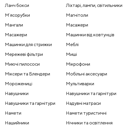
Ланч бокси
Ліхтарі, лампи, світильники
Мʼясорубки
Магнітоли
Мангали
Масажери
Масажери
Машинки від ковтунців
Машинки для стрижки
Меблі
Мережеві фільтри
Миші
Миючі пилососи
Мікрофони
Міксери та Блендери
Мобільні аксесуари
Морожениці
Мультиварки
Навушники
Навушники та гарнітури
Навушники та гарнітури
Надувні матраси
Намети
Намети туристичні
Нашийники
Нічники та освітлення