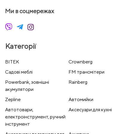
Ми в соцмережах
Категорії
BITEK
Crownberg
Cадові меблі
FM трансмітери
Powerbank, зовнішні
Rainberg
акумулятори
Zepline
Автомийки
Автотовари,
Аксесуари для кухні
електроінструмент, ручний
інструмент