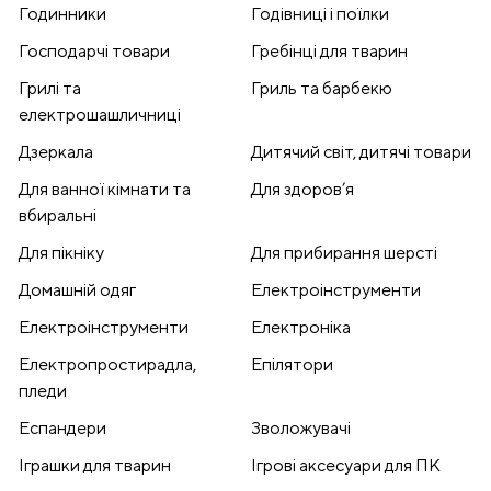
Годинники
Годівниці і поїлки
Господарчі товари
Гребінці для тварин
Грилі та
Гриль та барбекю
електрошашличниці
Дзеркала
Дитячий світ, дитячі товари
Для ванної кімнати та
Для здоров’я
вбиральні
Для пікніку
Для прибирання шерсті
Домашній одяг
Електроінструменти
Електроінструменти
Електроніка
Електропростирадла,
Епілятори
пледи
Еспандери
Зволожувачі
Іграшки для тварин
Ігрові аксесуари для ПК