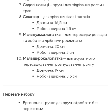
Садові ножиці
— зручні для підрізання рослин і
трав.
Секатор
— для зрізання гілок і пагонів.
Довжина: 16,5 см
Робоча ширина: 1,5 см
Мала вузька лопатка
— для пересадки розсади
та роботи з дрібними рослинами.
Довжина: 20 см
Робоча ширина: 3 см
Мала широка лопатка
— для акуратного
пересаджування і розпушування ґрунту.
Довжина: 19 см
Робоча ширина: 3,5 см
Переваги набору
Ергономічні ручки для зручної роботи без
перевтоми.