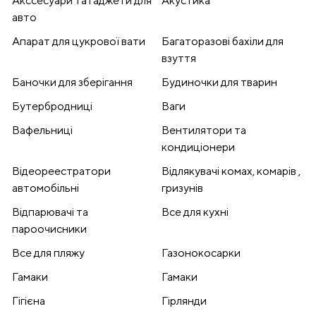
Акссесуари та гаджети для
Акустика
авто
Апарат для цукрової вати
Багаторазові бахіли для
взуття
Баночки для зберігання
Будиночки для тварин
Бутербродниці
Ваги
Вафельниці
Вентилятори та
кондиціонери
Відеореестратори
Відлякувачі комах, комарів ,
автомобільні
гризунів
Відпарювачі та
Все для кухні
пароочисники
Все для пляжу
Газонокосарки
Гамаки
Гамаки
Гігієна
Гірлянди