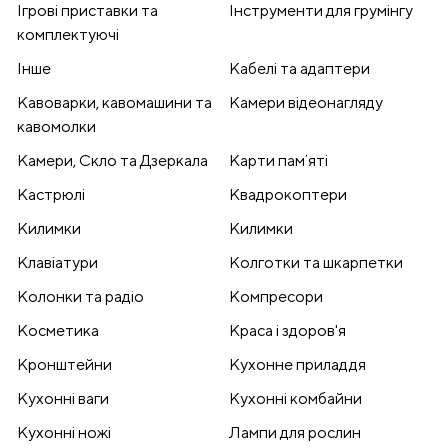
Ігрові приставки та
Інструменти для грумінгу
комплектуючі
Інше
Кабелі та адаптери
Кавоварки, кавомашини та
Камери відеонагляду
кавомолки
Камери, Скло та Дзеркала
Карти памʼяті
Кастрюлі
Квадрокоптери
Килимки
Килимки
Клавіатури
Колготки та шкарпетки
Колонки та радіо
Компресори
Косметика
Краса і здоров'я
Кронштейни
Кухонне приладдя
Кухонні ваги
Кухонні комбайни
Кухонні ножі
Лампи для рослин