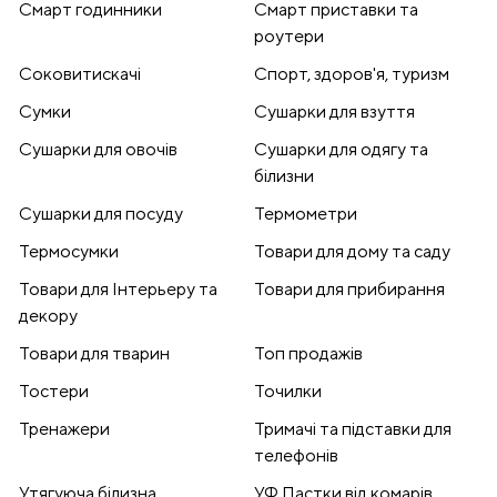
Смарт годинники
Смарт приставки та
роутери
Соковитискачі
Спорт, здоров'я, туризм
Сумки
Сушарки для взуття
Сушарки для овочів
Сушарки для одягу та
білизни
Сушарки для посуду
Термометри
Термосумки
Товари для дому та саду
Товари для Інтерьеру та
Товари для прибирання
декору
Товари для тварин
Топ продажів
Тостери
Точилки
Тренажери
Тримачі та підставки для
телефонів
Утягуюча білизна
УФ Пастки від комарів