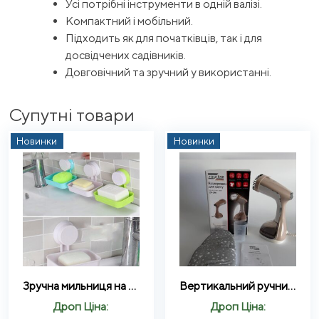
Усі потрібні інструменти в одній валізі.
Компактний і мобільний.
Підходить як для початківців, так і для
досвідчених садівників.
Довговічний та зручний у використанні.
Супутні товари
Новинки
Новинки
Зручна мильниця на присосці Soap Box Multifunctional 1 шт (WO-17)
Вертикальний ручний відпарювач для одягу Zepline ZP-210 з сенсорним управлінням в комплекті з рукавичкою Бежевий
Дроп Ціна:
Дроп Ціна: