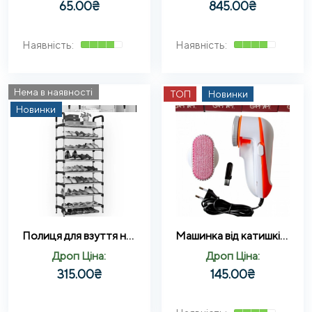
65.00
₴
845.00
₴
Нема в наявності
ТОП
Новинки
Новинки
Полиця для взуття на 8 полиць 58*26*150 см SKLM-17-8 Полиця-підставка для взуття
Машинка від катишків Gemei GM-230
Дроп Ціна:
Дроп Ціна:
315.00
₴
145.00
₴