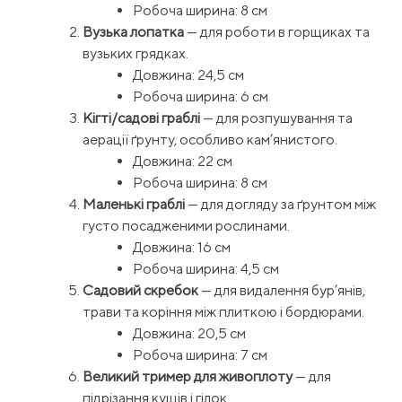
Робоча ширина: 8 см
Вузька лопатка
— для роботи в горщиках та
вузьких грядках.
Довжина: 24,5 см
Робоча ширина: 6 см
Кігті/садові граблі
— для розпушування та
аерації ґрунту, особливо кам’янистого.
Довжина: 22 см
Робоча ширина: 8 см
Маленькі граблі
— для догляду за ґрунтом між
густо посадженими рослинами.
Довжина: 16 см
Робоча ширина: 4,5 см
Садовий скребок
— для видалення бур’янів,
трави та коріння між плиткою і бордюрами.
Довжина: 20,5 см
Робоча ширина: 7 см
Великий тример для живоплоту
— для
підрізання кущів і гілок.