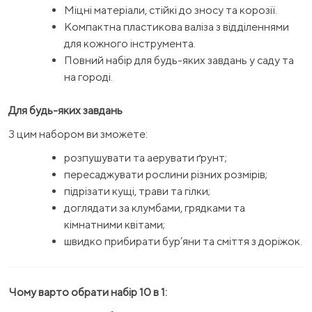
Міцні матеріали, стійкі до зносу та корозії.
Компактна пластикова валіза з відділеннями
для кожного інструмента.
Повний набір для будь-яких завдань у саду та
на городі.
Для будь-яких завдань
З цим набором ви зможете:
розпушувати та аерувати ґрунт;
пересаджувати рослини різних розмірів;
підрізати кущі, трави та гілки;
доглядати за клумбами, грядками та
кімнатними квітами;
швидко прибирати бур’яни та сміття з доріжок.
Чому варто обрати набір 10 в 1: