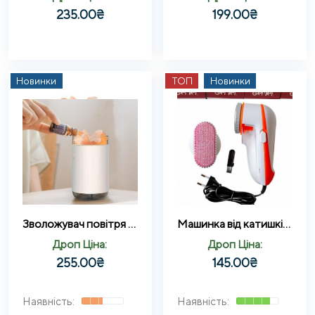
235.00
₴
199.00
₴
Новинки
ТОП
Новинки
Зволожувач повітря Salt Mine EL-544-32 250 мл з LED підсвічуванням та кристалами сольового каменю від USB
Машинка від катишків Gemei GM-230
Дроп Ціна:
Дроп Ціна:
255.00
₴
145.00
₴