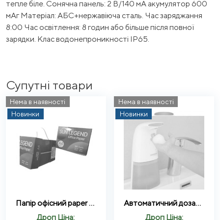
тепле біле. Сонячна панель: 2 В/140 мА акумулятор 600
мАг Матеріал: АБС+нержавіюча сталь. Час заряджання
8:00 Час освітлення: 8 годин або більше після повної
зарядки. Клас водонепроникності IP65.
Супутні товари
Нема в наявності
Нема в наявності
Новинки
Новинки
Папір офісний paper A4 80 г/м білий 500 аркушів
Автоматичний дозатор для мила Soapper Auto Foaming Hand Wash
Дроп Ціна:
Дроп Ціна: