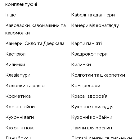
комплектуючі
Інше
Кабелі та адаптери
Кавоварки, кавомашини та
Камери відеонагляду
кавомолки
Камери, Скло та Дзеркала
Карти памʼяті
Кастрюлі
Квадрокоптери
Килимки
Килимки
Клавіатури
Колготки та шкарпетки
Колонки та радіо
Компресори
Косметика
Краса і здоров'я
Кронштейни
Кухонне приладдя
Кухонні ваги
Кухонні комбайни
Кухонні ножі
Лампи для рослин
Ланч бокси
Ліхтарі, лампи, світильники