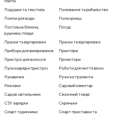
плити
Подушки та текстиль
Полювання та рибальство
Помпи для води
Попкорниці
Постільна білизна,
Посуд
рушники, пледи
Праски та відпарювачі
Праски та відпарювачі
Прибори для вимірювання
Принтери
Пристрої для волосся
Проектори
Пускозарядні пристрої
Роботи для миття вікон
Рукавички
Ручні інструменти
Рюкзаки
Садовий інвентар
Садові світильники
Сезонний товар
СЗУ зарядки
Скриньки
Смарт годинники
Смарт приставки та