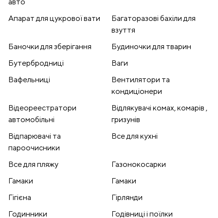
авто
Апарат для цукрової вати
Багаторазові бахіли для
взуття
Баночки для зберігання
Будиночки для тварин
Бутербродниці
Ваги
Вафельниці
Вентилятори та
кондиціонери
Відеореестратори
Відлякувачі комах, комарів ,
автомобільні
гризунів
Відпарювачі та
Все для кухні
пароочисники
Все для пляжу
Газонокосарки
Гамаки
Гамаки
Гігієна
Гірлянди
Годинники
Годівниці і поїлки