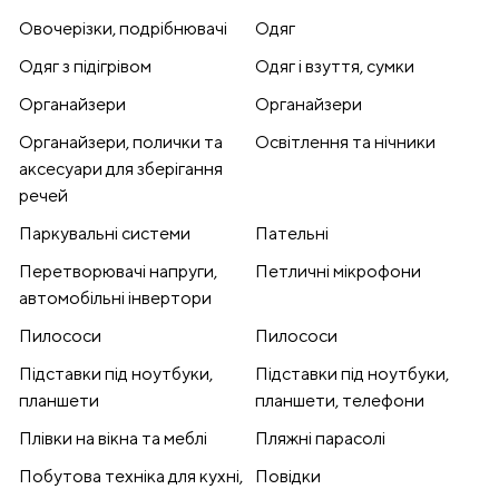
Овочерізки, подрібнювачі
Одяг
Одяг з підігрівом
Одяг і взуття, сумки
Органайзери
Органайзери
Органайзери, полички та
Освітлення та нічники
аксесуари для зберігання
речей
Паркувальні системи
Пательні
Перетворювачі напруги,
Петличні мікрофони
автомобільні інвертори
Пилососи
Пилососи
Підставки під ноутбуки,
Підставки під ноутбуки,
планшети
планшети, телефони
Плівки на вікна та меблі
Пляжні парасолі
Побутова техніка для кухні,
Повідки