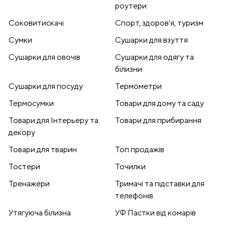
роутери
Соковитискачі
Спорт, здоров'я, туризм
Сумки
Сушарки для взуття
Сушарки для овочів
Сушарки для одягу та
білизни
Сушарки для посуду
Термометри
Термосумки
Товари для дому та саду
Товари для Інтерьеру та
Товари для прибирання
декору
Товари для тварин
Топ продажів
Тостери
Точилки
Тренажери
Тримачі та підставки для
телефонів
Утягуюча білизна
УФ Пастки від комарів