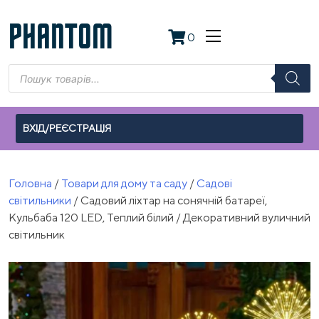
Skip
to
PHANTOM
0
content
Пошук
товарів
ВХІД/РЕЄСТРАЦІЯ
Головна
/
Товари для дому та саду
/
Садові
світильники
/ Садовий ліхтар на сонячній батареї,
Кульбаба 120 LED, Теплий білий / Декоративний вуличний
світильник