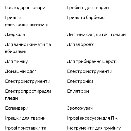
Господарчі товари
Гребінці для тварин
Грилі та
Гриль та барбекю
електрошашличниці
Дзеркала
Дитячий світ, дитячі товари
Для ванної кімнати та
Для здоров’я
вбиральні
Для пікніку
Для прибирання шерсті
Домашній одяг
Електроінструменти
Електроінструменти
Електроніка
Електропростирадла,
Епілятори
пледи
Еспандери
Зволожувачі
Іграшки для тварин
Ігрові аксесуари для ПК
Ігрові приставки та
Інструменти для грумінгу