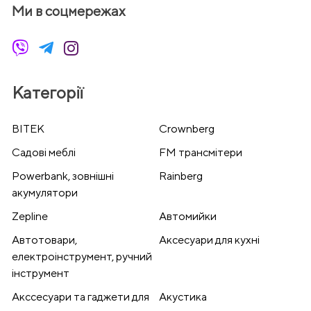
Ми в соцмережах
Категорії
BITEK
Crownberg
Cадові меблі
FM трансмітери
Powerbank, зовнішні
Rainberg
акумулятори
Zepline
Автомийки
Автотовари,
Аксесуари для кухні
електроінструмент, ручний
інструмент
Акссесуари та гаджети для
Акустика