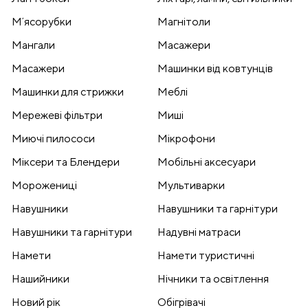
Мʼясорубки
Магнітоли
Мангали
Масажери
Масажери
Машинки від ковтунців
Машинки для стрижки
Меблі
Мережеві фільтри
Миші
Миючі пилососи
Мікрофони
Міксери та Блендери
Мобільні аксесуари
Морожениці
Мультиварки
Навушники
Навушники та гарнітури
Навушники та гарнітури
Надувні матраси
Намети
Намети туристичні
Нашийники
Нічники та освітлення
Новий рік
Обігрівачі