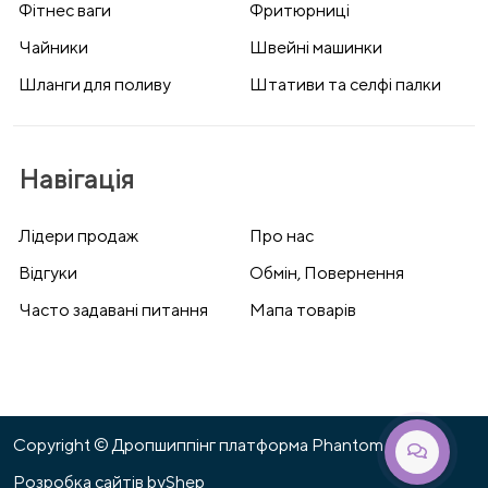
Фітнес ваги
Фритюрниці
Чайники
Швейні машинки
Шланги для поливу
Штативи та селфі палки
Навігація
Лідери продаж
Про нас
Відгуки
Обмін, Повернення
Часто задавані питання
Мапа товарів
Copyright © Дропшиппінг платформа Phantom 2026
Розробка сайтів
byShep