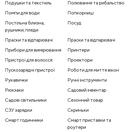
Подушки та текстиль
Полювання та рибальство
Помпи для води
Попкорниці
Постільна білизна,
Посуд
рушники, пледи
Праски та відпарювачі
Праски та відпарювачі
Прибори для вимірювання
Принтери
Пристрої для волосся
Проектори
Пускозарядні пристрої
Роботи для миття вікон
Рукавички
Ручні інструменти
Рюкзаки
Садовий інвентар
Садові світильники
Сезонний товар
СЗУ зарядки
Скриньки
Смарт годинники
Смарт приставки та
роутери