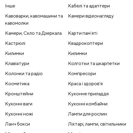
Інше
Кабелі та адаптери
Кавоварки, кавомашини та
Камери відеонагляду
кавомолки
Камери, Скло та Дзеркала
Карти памʼяті
Кастрюлі
Квадрокоптери
Килимки
Килимки
Клавіатури
Колготки та шкарпетки
Колонки та радіо
Компресори
Косметика
Краса і здоров'я
Кронштейни
Кухонне приладдя
Кухонні ваги
Кухонні комбайни
Кухонні ножі
Лампи для рослин
Ланч бокси
Ліхтарі, лампи, світильники