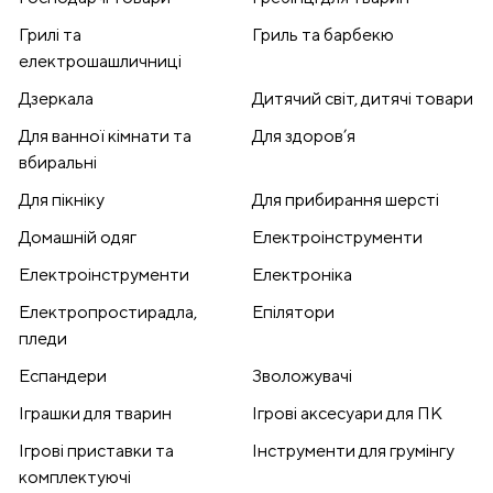
Грилі та
Гриль та барбекю
електрошашличниці
Дзеркала
Дитячий світ, дитячі товари
Для ванної кімнати та
Для здоров’я
вбиральні
Для пікніку
Для прибирання шерсті
Домашній одяг
Електроінструменти
Електроінструменти
Електроніка
Електропростирадла,
Епілятори
пледи
Еспандери
Зволожувачі
Іграшки для тварин
Ігрові аксесуари для ПК
Ігрові приставки та
Інструменти для грумінгу
комплектуючі