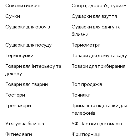
Соковитискачі
Спорт, здоров'я, туризм
Сумки
Сушарки для взуття
Сушарки для овочів
Сушарки для одягу та
білизни
Сушарки для посуду
Термометри
Термосумки
Товари для дому та саду
Товари для Інтерьеру та
Товари для прибирання
декору
Товари для тварин
Топ продажів
Тостери
Точилки
Тренажери
Тримачі та підставки для
телефонів
Утягуюча білизна
УФ Пастки від комарів
Фітнес ваги
Фритюрниці