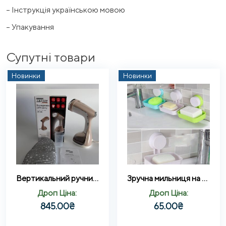
– Інструкція українською мовою
– Упакування
Супутні товари
Новинки
Новинки
Вертикальний ручний відпарювач для одягу Zepline ZP-210 з сенсорним управлінням в комплекті з рукавичкою Бежевий
Зручна мильниця на присосці Soap Box Multifunctional 1 шт (WO-17)
Дроп Ціна:
Дроп Ціна:
845.00
₴
65.00
₴