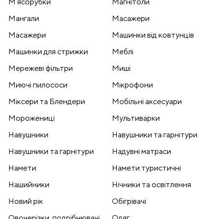
Мʼясорубки
Магнітоли
Мангали
Масажери
Масажери
Машинки від ковтунців
Машинки для стрижки
Меблі
Мережеві фільтри
Миші
Миючі пилососи
Мікрофони
Міксери та Блендери
Мобільні аксесуари
Морожениці
Мультиварки
Навушники
Навушники та гарнітури
Навушники та гарнітури
Надувні матраси
Намети
Намети туристичні
Нашийники
Нічники та освітлення
Новий рік
Обігрівачі
Овочерізки, подрібнювачі
Одяг