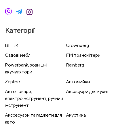
Категорії
BITEK
Crownberg
Cадові меблі
FM трансмітери
Powerbank, зовнішні
Rainberg
акумулятори
Zepline
Автомийки
Автотовари,
Аксесуари для кухні
електроінструмент, ручний
інструмент
Акссесуари та гаджети для
Акустика
авто