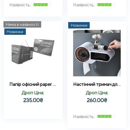
Нема в наявності
Новинки
Новинки
Папір офісний paper A4 80 г/м білий 500 аркушів
Настінний тримач для паперу та телефону самоклеючий тримач AND 1-8
Дроп Ціна:
Дроп Ціна:
235.00
₴
260.00
₴