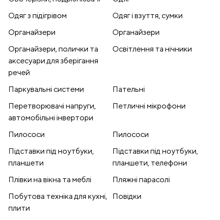
Одяг з підігрівом
Одяг і взуття, сумки
Органайзери
Органайзери
Органайзери, полички та
Освітлення та нічники
аксесуари для зберігання
речей
Паркувальні системи
Пательні
Перетворювачі напруги,
Петличні мікрофони
автомобільні інвертори
Пилососи
Пилососи
Підставки під ноутбуки,
Підставки під ноутбуки,
планшети
планшети, телефони
Плівки на вікна та меблі
Пляжні парасолі
Побутова техніка для кухні,
Повідки
плити