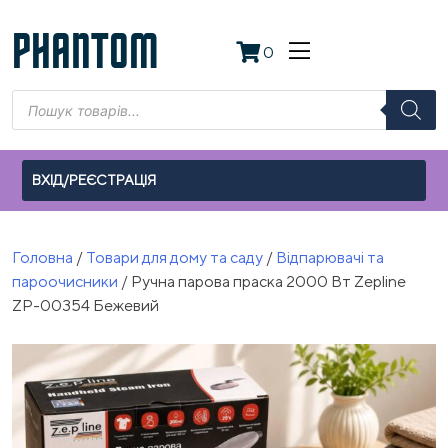
Skip
to
PHANTOM
0
content
Пошук
товарів
ВХІД/РЕЄСТРАЦІЯ
Головна
/
Товари для дому та саду
/
Відпарювачі та
пароочисники
/ Ручна парова праска 2000 Вт Zepline
ZP-00354 Бежевий