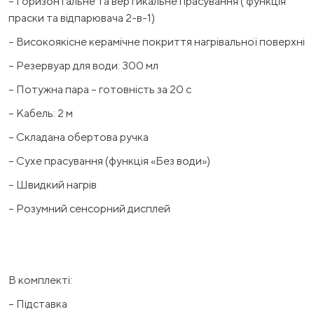
– Горизонтальне та вертикальне прасування ( функція
праски та відпарювача 2-в-1)
– Високоякісне керамічне покриття нагрівальної поверхні
– Резервуар для води: 300 мл
– Потужна пара – готовність за 20 с
– Кабель: 2 м
– Складана обертова ручка
– Сухе прасування (функція «Без води»)
– Швидкий нагрів
– Розумний сенсорний дисплей
В комплекті:
– Підставка