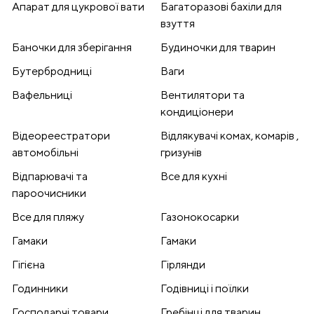
Апарат для цукрової вати
Багаторазові бахіли для
взуття
Баночки для зберігання
Будиночки для тварин
Бутербродниці
Ваги
Вафельниці
Вентилятори та
кондиціонери
Відеореестратори
Відлякувачі комах, комарів ,
автомобільні
гризунів
Відпарювачі та
Все для кухні
пароочисники
Все для пляжу
Газонокосарки
Гамаки
Гамаки
Гігієна
Гірлянди
Годинники
Годівниці і поїлки
Господарчі товари
Гребінці для тварин