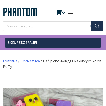
Skip
to
PHANTOM
0
content
Пошук
товарів
ВХІД/РЕЄСТРАЦІЯ
Головна
/
Косметика
/ Набір спонжів для макіяжу Мікс 6в1
Puffy