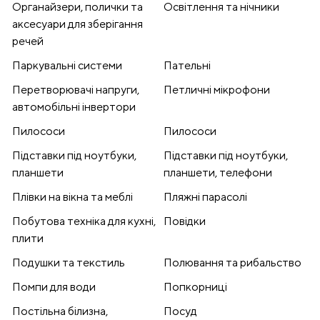
Органайзери, полички та
Освітлення та нічники
аксесуари для зберігання
речей
Паркувальні системи
Пательні
Перетворювачі напруги,
Петличні мікрофони
автомобільні інвертори
Пилососи
Пилососи
Підставки під ноутбуки,
Підставки під ноутбуки,
планшети
планшети, телефони
Плівки на вікна та меблі
Пляжні парасолі
Побутова техніка для кухні,
Повідки
плити
Подушки та текстиль
Полювання та рибальство
Помпи для води
Попкорниці
Постільна білизна,
Посуд