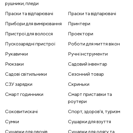
рушники, пледи
Праски та відпарювачі
Праски та відпарювачі
Прибори для вимірювання
Принтери
Пристрої для волосся
Проектори
Пускозарядні пристрої
Роботи для миття вікон
Рукавички
Ручні інструменти
Рюкзаки
Садовий інвентар
Садові світильники
Сезонний товар
СЗУ зарядки
Скриньки
Смарт годинники
Смарт приставки та
роутери
Соковитискачі
Спорт, здоров'я, туризм
Сумки
Сушарки для взуття
Сушарки для овочів
Сушарки для одягу та