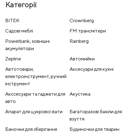
Категорії
BITEK
Crownberg
Cадові меблі
FM трансмітери
Powerbank, зовнішні
Rainberg
акумулятори
Zepline
Автомийки
Автотовари,
Аксесуари для кухні
електроінструмент, ручний
інструмент
Акссесуари та гаджети для
Акустика
авто
Апарат для цукрової вати
Багаторазові бахіли для
взуття
Баночки для зберігання
Будиночки для тварин