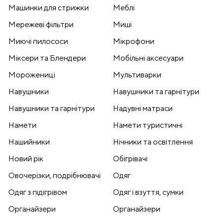
Машинки для стрижки
Меблі
Мережеві фільтри
Миші
Миючі пилососи
Мікрофони
Міксери та Блендери
Мобільні аксесуари
Морожениці
Мультиварки
Навушники
Навушники та гарнітури
Навушники та гарнітури
Надувні матраси
Намети
Намети туристичні
Нашийники
Нічники та освітлення
Новий рік
Обігрівачі
Овочерізки, подрібнювачі
Одяг
Одяг з підігрівом
Одяг і взуття, сумки
Органайзери
Органайзери