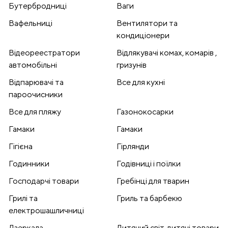
Бутербродниці
Ваги
Вафельниці
Вентилятори та
кондиціонери
Відеореестратори
Відлякувачі комах, комарів ,
автомобільні
гризунів
Відпарювачі та
Все для кухні
пароочисники
Все для пляжу
Газонокосарки
Гамаки
Гамаки
Гігієна
Гірлянди
Годинники
Годівниці і поїлки
Господарчі товари
Гребінці для тварин
Грилі та
Гриль та барбекю
електрошашличниці
Дзеркала
Дитячий світ, дитячі товари