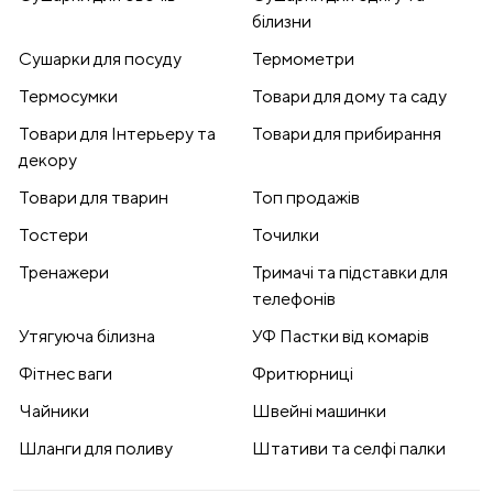
білизни
Сушарки для посуду
Термометри
Термосумки
Товари для дому та саду
Товари для Інтерьеру та
Товари для прибирання
декору
Товари для тварин
Топ продажів
Тостери
Точилки
Тренажери
Тримачі та підставки для
телефонів
Утягуюча білизна
УФ Пастки від комарів
Фітнес ваги
Фритюрниці
Чайники
Швейні машинки
Шланги для поливу
Штативи та селфі палки