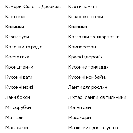
Камери, Скло та Дзеркала
Карти памʼяті
Кастрюлі
Квадрокоптери
Килимки
Килимки
Клавіатури
Колготки та шкарпетки
Колонки та радіо
Компресори
Косметика
Краса і здоров'я
Кронштейни
Кухонне приладдя
Кухонні ваги
Кухонні комбайни
Кухонні ножі
Лампи для рослин
Ланч бокси
Ліхтарі, лампи, світильники
Мʼясорубки
Магнітоли
Мангали
Масажери
Масажери
Машинки від ковтунців