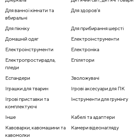
Для ванної кімнати та
Для здоров’я
вбиральні
Для пікніку
Для прибирання шерсті
Домашній одяг
Електроінструменти
Електроінструменти
Електроніка
Електропростирадла,
Епілятори
пледи
Еспандери
Зволожувачі
Іграшки для тварин
Ігрові аксесуари для ПК
Ігрові приставки та
Інструменти для грумінгу
комплектуючі
Інше
Кабелі та адаптери
Кавоварки, кавомашини та
Камери відеонагляду
кавомолки