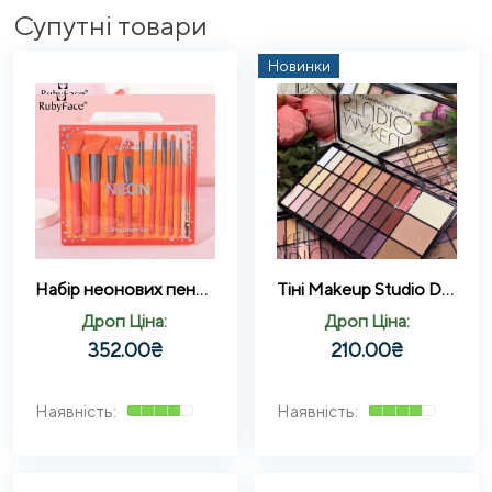
Супутні товари
Новинки
Набір неонових пензликів для макіяжу з косметичкою Ruby Face Neon Жовтогарячий
Тіні Makeup Studio DoDo Girl + хайлайтер, палетка тіней 33 відтінку (B)
Дроп Ціна:
Дроп Ціна:
352.00
₴
210.00
₴