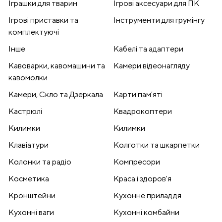
Іграшки для тварин
Ігрові аксесуари для ПК
Ігрові приставки та
Інструменти для грумінгу
комплектуючі
Інше
Кабелі та адаптери
Кавоварки, кавомашини та
Камери відеонагляду
кавомолки
Камери, Скло та Дзеркала
Карти памʼяті
Кастрюлі
Квадрокоптери
Килимки
Килимки
Клавіатури
Колготки та шкарпетки
Колонки та радіо
Компресори
Косметика
Краса і здоров'я
Кронштейни
Кухонне приладдя
Кухонні ваги
Кухонні комбайни