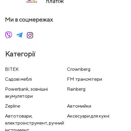
Ми в соцмережах
Категорії
BITEK
Crownberg
Cадові меблі
FM трансмітери
Powerbank, зовнішні
Rainberg
акумулятори
Zepline
Автомийки
Автотовари,
Аксесуари для кухні
електроінструмент, ручний
інструмент