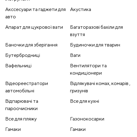
Акссесуари та гаджети для
Акустика
авто
Апарат для цукрової вати
Багаторазові бахіли для
взуття
Баночки для зберігання
Будиночки для тварин
Бутербродниці
Ваги
Вафельниці
Вентилятори та
кондиціонери
Відеореестратори
Відлякувачі комах, комарів ,
автомобільні
гризунів
Відпарювачі та
Все для кухні
пароочисники
Все для пляжу
Газонокосарки
Гамаки
Гамаки