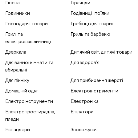
Гігієна
Гірлянди
Годинники
Годівниці і поїлки
Господарчі товари
Гребінці для тварин
Грилі та
Гриль та барбекю
електрошашличниці
Дзеркала
Дитячий світ, дитячі товари
Для ванної кімнати та
Для здоров’я
вбиральні
Для пікніку
Для прибирання шерсті
Домашній одяг
Електроінструменти
Електроінструменти
Електроніка
Електропростирадла,
Епілятори
пледи
Еспандери
Зволожувачі