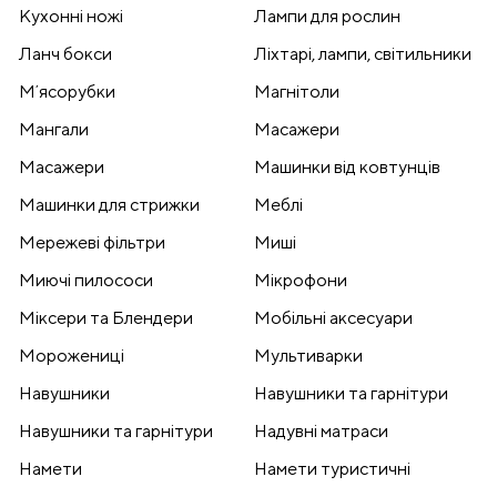
Кухонні ножі
Лампи для рослин
Ланч бокси
Ліхтарі, лампи, світильники
Мʼясорубки
Магнітоли
Мангали
Масажери
Масажери
Машинки від ковтунців
Машинки для стрижки
Меблі
Мережеві фільтри
Миші
Миючі пилососи
Мікрофони
Міксери та Блендери
Мобільні аксесуари
Морожениці
Мультиварки
Навушники
Навушники та гарнітури
Навушники та гарнітури
Надувні матраси
Намети
Намети туристичні