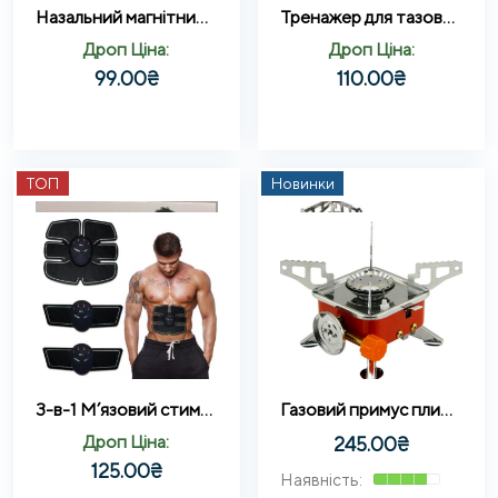
Назальний магнітний розширювач дихання Premier Nasal Dilator
Тренажер для тазового дна, стегон, тазового дна для м’язів підлоги всередині стегна для сідниць
Дроп Ціна:
Дроп Ціна:
99.00
₴
110.00
₴
ТОП
Новинки
3-в-1 М’язовий стимулятор EMS TRAINER – Пояс для EMS-тренажерів, тренажер для пресу та біцепсів EMS
Газовий примус плита туристична Kovar K-202 з п’єзоподільом
Дроп Ціна:
245.00
₴
125.00
₴