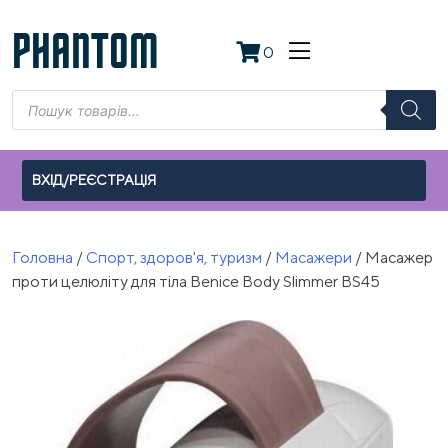
Skip
to
PHANTOM
0
content
Пошук
товарів
ВХІД/РЕЄСТРАЦІЯ
Головна
/
Спорт, здоров'я, туризм
/
Масажери
/ Масажер
проти целюліту для тіла Benice Body Slimmer BS45