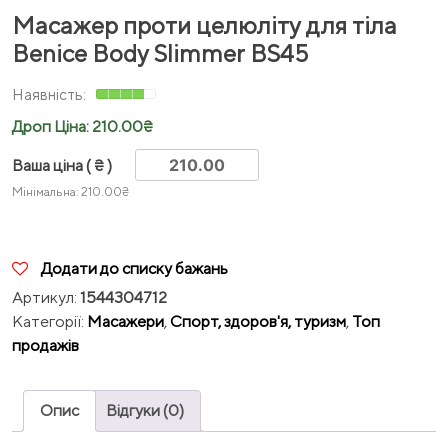
Масажер проти целюліту для тіла
Benice Body Slimmer BS45
Дроп Ціна:
210.00
₴
Ваша ціна
( ₴ )
Мінімальна:
210.00
₴
Додати до списку бажань
Артикул:
1544304712
Категорії:
Масажери
,
Спорт, здоров'я, туризм
,
Топ
продажів
Опис
Відгуки (0)