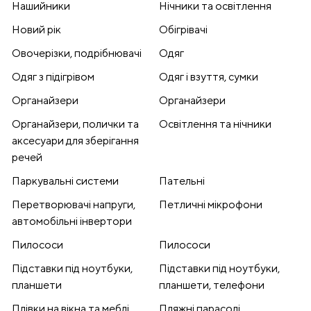
Нашийники
Нічники та освітлення
Новий рік
Обігрівачі
Овочерізки, подрібнювачі
Одяг
Одяг з підігрівом
Одяг і взуття, сумки
Органайзери
Органайзери
Органайзери, полички та
Освітлення та нічники
аксесуари для зберігання
речей
Паркувальні системи
Пательні
Перетворювачі напруги,
Петличні мікрофони
автомобільні інвертори
Пилососи
Пилососи
Підставки під ноутбуки,
Підставки під ноутбуки,
планшети
планшети, телефони
Плівки на вікна та меблі
Пляжні парасолі