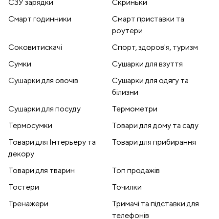
СЗУ зарядки
Скриньки
Смарт годинники
Смарт приставки та
роутери
Соковитискачі
Спорт, здоров'я, туризм
Сумки
Сушарки для взуття
Сушарки для овочів
Сушарки для одягу та
білизни
Сушарки для посуду
Термометри
Термосумки
Товари для дому та саду
Товари для Інтерьеру та
Товари для прибирання
декору
Товари для тварин
Топ продажів
Тостери
Точилки
Тренажери
Тримачі та підставки для
телефонів