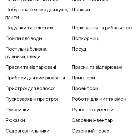
Побутова техніка для кухні,
Повідки
плити
Подушки та текстиль
Полювання та рибальство
Помпи для води
Попкорниці
Постільна білизна,
Посуд
рушники, пледи
Праски та відпарювачі
Праски та відпарювачі
Прибори для вимірювання
Принтери
Пристрої для волосся
Проектори
Пускозарядні пристрої
Роботи для миття вікон
Рукавички
Ручні інструменти
Рюкзаки
Садовий інвентар
Садові світильники
Сезонний товар