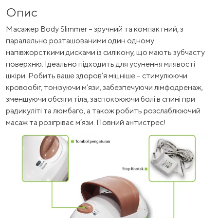
Опис
Масажер Body Slimmer – зручний та компактний, з
паралельно розташованими один одному
напівжорсткими дисками із силікону, що мають зубчасту
поверхню. Ідеально підходить для усунення млявості
шкіри. Робить ваше здоров’я міцніше – стимулюючи
кровообіг, тонізуючи м’язи, забезпечуючи лімфодренаж,
зменшуючи обсяги тіла, заспокоюючи болі в спині при
радикуліті та люмбаго, а також робить розслаблюючий
масаж та розігріває м’язи. Повний антистрес!