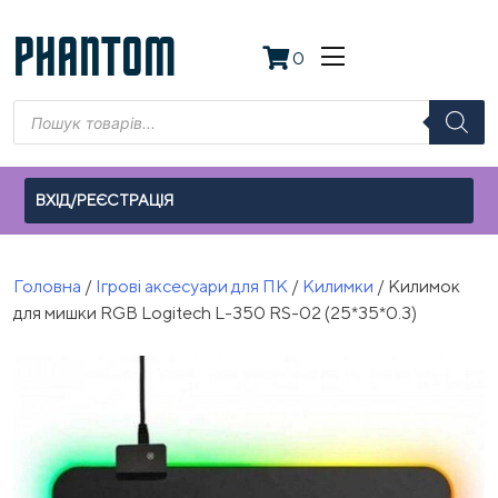
Skip
to
PHANTOM
0
content
Пошук
товарів
ВХІД/РЕЄСТРАЦІЯ
Головна
/
Ігрові аксесуари для ПК
/
Килимки
/ Килимок
для мишки RGB Logitech L-350 RS-02 (25*35*0.3)