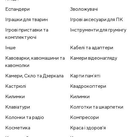
Еспандери
Зволожувачі
Іграшки для тварин
Ігрові аксесуари для ПК
Ігрові приставки та
Інструменти для грумінгу
комплектуючі
Інше
Кабелі та адаптери
Кавоварки, кавомашини та
Камери відеонагляду
кавомолки
Камери, Скло та Дзеркала
Карти памʼяті
Кастрюлі
Квадрокоптери
Килимки
Килимки
Клавіатури
Колготки та шкарпетки
Колонки та радіо
Компресори
Косметика
Краса і здоров'я