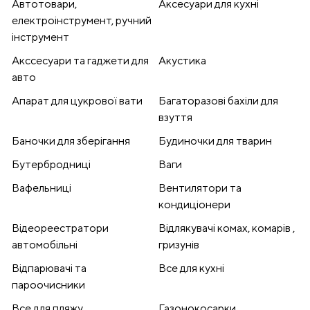
Автотовари,
Аксесуари для кухні
електроінструмент, ручний
інструмент
Акссесуари та гаджети для
Акустика
авто
Апарат для цукрової вати
Багаторазові бахіли для
взуття
Баночки для зберігання
Будиночки для тварин
Бутербродниці
Ваги
Вафельниці
Вентилятори та
кондиціонери
Відеореестратори
Відлякувачі комах, комарів ,
автомобільні
гризунів
Відпарювачі та
Все для кухні
пароочисники
Все для пляжу
Газонокосарки