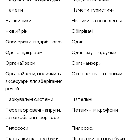
Намети
Намети туристичні
Нашийники
Нічники та освітлення
Новий рік
Обігрівачі
Овочерізки, подрібнювачі
Одяг
Одяг з підігрівом
Одяг і взуття, сумки
Органайзери
Органайзери
Органайзери, полички та
Освітлення та нічники
аксесуари для зберігання
речей
Паркувальні системи
Пательні
Перетворювачі напруги,
Петличні мікрофони
автомобільні інвертори
Пилососи
Пилососи
Підставки під ноутбуки,
Підставки під ноутбуки,