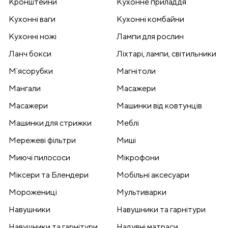
Кронштейни
Кухонне приладдя
Кухонні ваги
Кухонні комбайни
Кухонні ножі
Лампи для рослин
Ланч бокси
Ліхтарі, лампи, світильники
Мʼясорубки
Магнітоли
Мангали
Масажери
Масажери
Машинки від ковтунців
Машинки для стрижки
Меблі
Мережеві фільтри
Миші
Миючі пилососи
Мікрофони
Міксери та Блендери
Мобільні аксесуари
Морожениці
Мультиварки
Навушники
Навушники та гарнітури
Навушники та гарнітури
Надувні матраси