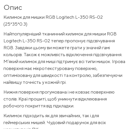
Опис
Килимок для мишки RGB Logitech L-350 RS-02
(25*35*0.3)
Найпопулярніший тканинний килимок для мишки RGB
Logitech L-350 RS-02 тепер пропонує підсвічування
RGB. Завдяки цьому ви можете грати у значній гамі
кольорів. Також є можливість відключення підсвічування.
М’який килимок для миші підтримує всі типи мишок. Ігрова
поверхня має мікротекстуровану поверхню,
оптимізовану для швидкості та контролю, забезпечуючи
найвищу точність у кожній грі.
Нижня поверхня прогумована і не ковзає поверхнею
столів. Краї прошиті, щоб уникнути відклеювання
робочого покриття від підкладки.
Килимок підходить як для звичайних, так і для
геймерських мишей. Чудовий подарунок для всіх