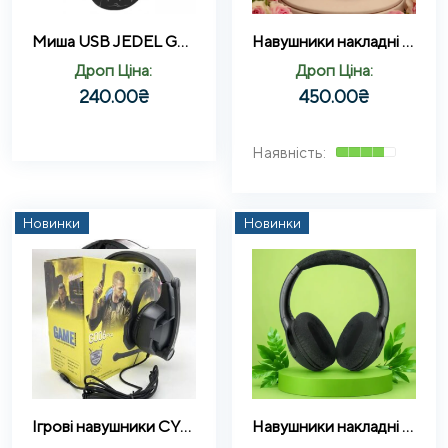
Миша USB JEDEL GM830 ігрова з підсвічуванням 3200dpi
Навушники накладні Bluetooth Кошенятко з вушками AKZ-09
Дроп Ціна:
Дроп Ціна:
240.00
₴
450.00
₴
Новинки
Новинки
Ігрові навушники CYBERPUNK G006 Pro провідні з мікрофоном
Навушники накладні Bluetooth 900BTR