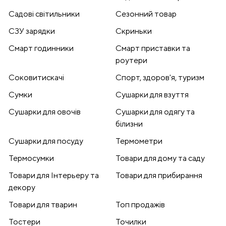
Садові світильники
Сезонний товар
СЗУ зарядки
Скриньки
Смарт годинники
Смарт приставки та
роутери
Соковитискачі
Спорт, здоров'я, туризм
Сумки
Сушарки для взуття
Сушарки для овочів
Сушарки для одягу та
білизни
Сушарки для посуду
Термометри
Термосумки
Товари для дому та саду
Товари для Інтерьеру та
Товари для прибирання
декору
Товари для тварин
Топ продажів
Тостери
Точилки