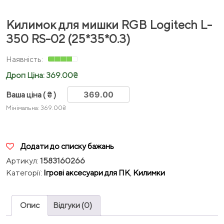
Килимок для мишки RGB Logitech L-
350 RS-02 (25*35*0.3)
Дроп Ціна:
369.00
₴
Ваша ціна
( ₴ )
Мінімальна:
369.00
₴
Додати до списку бажань
Артикул:
1583160266
Категорії:
Ігрові аксесуари для ПК
,
Килимки
Опис
Відгуки (0)