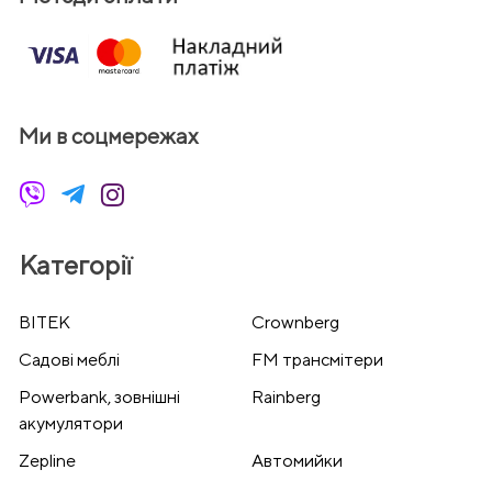
Ми в соцмережах
Категорії
BITEK
Crownberg
Cадові меблі
FM трансмітери
Powerbank, зовнішні
Rainberg
акумулятори
Zepline
Автомийки