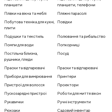
планшети
планшети, телефони
Плівки на вікна та меблі
Пляжні парасолі
Побутова техніка для кухні,
Повідки
плити
Подушки та текстиль
Полювання та рибальство
Помпи для води
Попкорниці
Постільна білизна,
Посуд
рушники, пледи
Праски та відпарювачі
Праски та відпарювачі
Прибори для вимірювання
Принтери
Пристрої для волосся
Проектори
Пускозарядні пристрої
Роботи для миття вікон
Рукавички
Ручні інструменти
Рюкзаки
Садовий інвентар