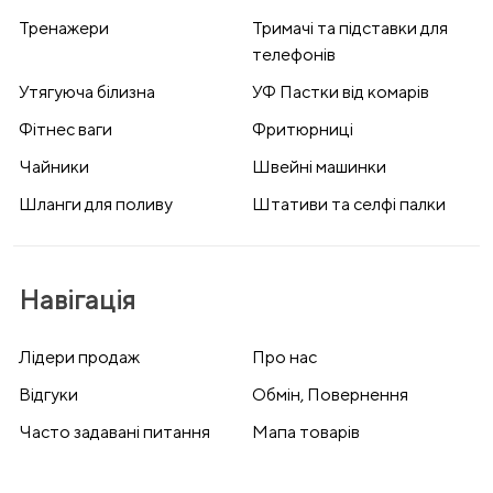
Тренажери
Тримачі та підставки для
телефонів
Утягуюча білизна
УФ Пастки від комарів
Фітнес ваги
Фритюрниці
Чайники
Швейні машинки
Шланги для поливу
Штативи та селфі палки
Навігація
Лідери продаж
Про нас
Відгуки
Обмін, Повернення
Часто задавані питання
Мапа товарів