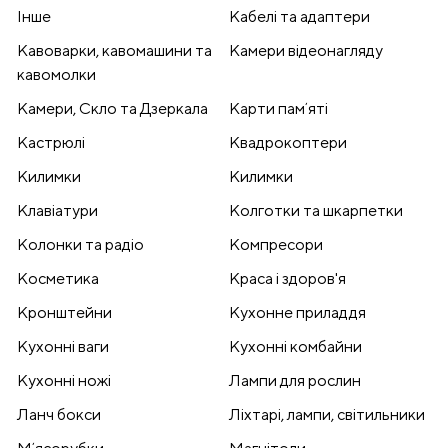
Інше
Кабелі та адаптери
Кавоварки, кавомашини та
Камери відеонагляду
кавомолки
Камери, Скло та Дзеркала
Карти памʼяті
Кастрюлі
Квадрокоптери
Килимки
Килимки
Клавіатури
Колготки та шкарпетки
Колонки та радіо
Компресори
Косметика
Краса і здоров'я
Кронштейни
Кухонне приладдя
Кухонні ваги
Кухонні комбайни
Кухонні ножі
Лампи для рослин
Ланч бокси
Ліхтарі, лампи, світильники