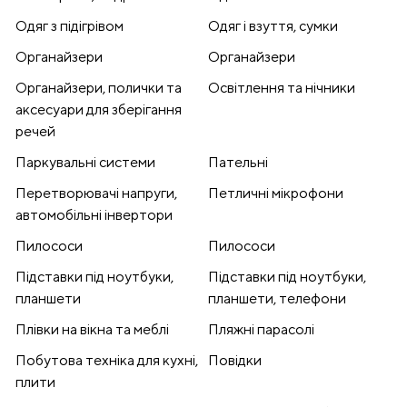
Одяг з підігрівом
Одяг і взуття, сумки
Органайзери
Органайзери
Органайзери, полички та
Освітлення та нічники
аксесуари для зберігання
речей
Паркувальні системи
Пательні
Перетворювачі напруги,
Петличні мікрофони
автомобільні інвертори
Пилососи
Пилососи
Підставки під ноутбуки,
Підставки під ноутбуки,
планшети
планшети, телефони
Плівки на вікна та меблі
Пляжні парасолі
Побутова техніка для кухні,
Повідки
плити