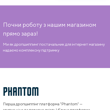
Почни роботу з нашим магазином
прямо зараз!
Ми як дропшиппинг постачальник для інтернет магазину
надаємо комплексну підтримку
PHANTOM
Перша дропшиппінг платформа "Phantom" —
здивує ціна та порадує якість! Єдина платформа,