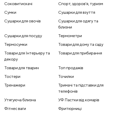
Соковитискачі
Спорт, здоров'я, туризм
Сумки
Сушарки для взуття
Сушарки для овочів
Сушарки для одягу та
білизни
Сушарки для посуду
Термометри
Термосумки
Товари для дому та саду
Товари для Інтерьеру та
Товари для прибирання
декору
Товари для тварин
Топ продажів
Тостери
Точилки
Тренажери
Тримачі та підставки для
телефонів
Утягуюча білизна
УФ Пастки від комарів
Фітнес ваги
Фритюрниці