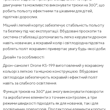
двигунами та можливістю виконувати трюки на 360°, що
робить польоту ефектними та цікавими для дітей,
підлітків і дорослих.
Міцний і легкий корпус забезпечує стабільність польоту
та безпеку під час експлуатації. Вбудовані гіроскопи та
система стабілізації допомагають легко керувати дроном
навіть новачкам, а яскравий колір і світлодіодна підсвітка
роблять політ яскравим і привертає увагу будь-якої доби.
Дизайн та особливості
Дрон-самолет Drone KS-199 виготовлений у яскравому
кольорі з легкою та міцною конструкцією. Вбудовані
світлодіоди забезпечують яскравий і ефектний політ
навіть за слабкого освітлення.
Функція трюків на 360° дає змогу виконувати повороти
та акробатичні елементи з точним контролем, а три
режими швидкості підходять як для новачків, так і для
досвідчених операторів. Протекторні елементи корпусу