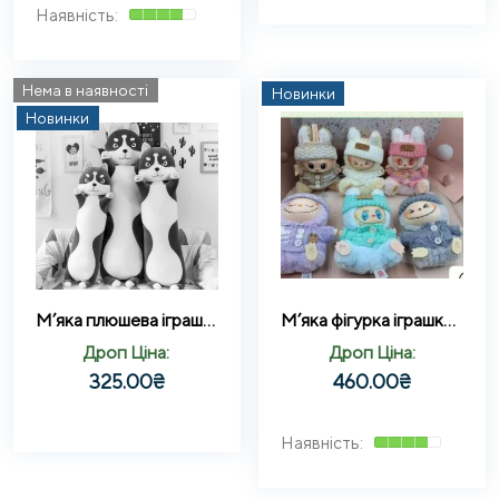
Нема в наявності
Новинки
Новинки
М’яка плюшева іграшка подушка обіймашка Хаскі темно-сірий 110 см
М’яка фігурка іграшка-сюрприз Labubu Лабубу – брелок брелок на сумку
Дроп Ціна:
Дроп Ціна:
325.00
₴
460.00
₴