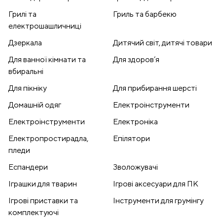
Грилі та
Гриль та барбекю
електрошашличниці
Дзеркала
Дитячий світ, дитячі товари
Для ванної кімнати та
Для здоров’я
вбиральні
Для пікніку
Для прибирання шерсті
Домашній одяг
Електроінструменти
Електроінструменти
Електроніка
Електропростирадла,
Епілятори
пледи
Еспандери
Зволожувачі
Іграшки для тварин
Ігрові аксесуари для ПК
Ігрові приставки та
Інструменти для грумінгу
комплектуючі