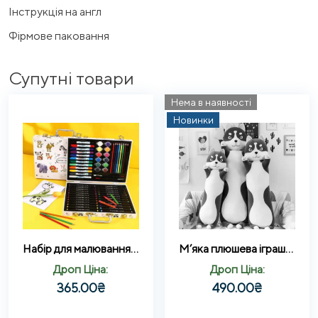
Інструкція на англ
Фірмове паковання
Супутні товари
Нема в наявності
Новинки
Набір для малювання з двосторонніми скетч маркерами в алюмінієвому скриньці Super Mega Art Set 68 предметів
М’яка плюшева іграшка подушка обіймашка Хаскі темно-сірий 130 см
Дроп Ціна:
Дроп Ціна:
365.00
₴
490.00
₴