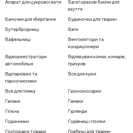
Апарат для цукрової вати
Багаторазові бахіли для
взуття
Баночки для зберігання
Будиночки для тварин
Бутербродниці
Ваги
Вафельниці
Вентилятори та
кондиціонери
Відеореестратори
Відлякувачі комах, комарів ,
автомобільні
гризунів
Відпарювачі та
Все для кухні
пароочисники
Все для пляжу
Газонокосарки
Гамаки
Гамаки
Гігієна
Гірлянди
Годинники
Годівниці і поїлки
Господарчі товари
Гребінці для тварин