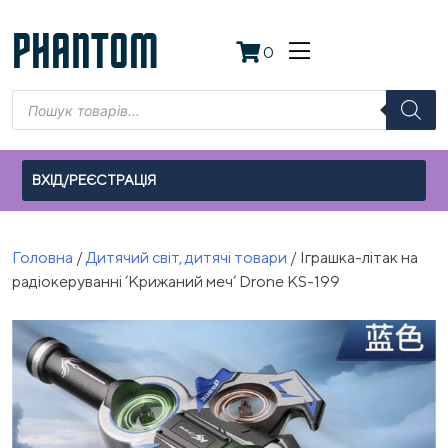
Skip
to
PHANTOM
0
content
Пошук
товарів
ВХІД/РЕЄСТРАЦІЯ
Головна
/
Дитячий світ, дитячі товари
/ Іграшка-літак на
радіокеруванні ‘Крижаний меч’ Drone KS-199