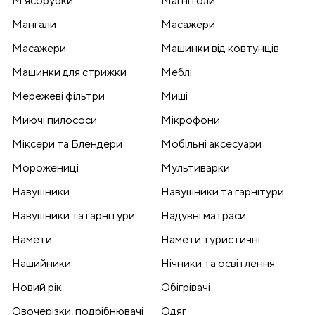
Мʼясорубки
Магнітоли
Мангали
Масажери
Масажери
Машинки від ковтунців
Машинки для стрижки
Меблі
Мережеві фільтри
Миші
Миючі пилососи
Мікрофони
Міксери та Блендери
Мобільні аксесуари
Морожениці
Мультиварки
Навушники
Навушники та гарнітури
Навушники та гарнітури
Надувні матраси
Намети
Намети туристичні
Нашийники
Нічники та освітлення
Новий рік
Обігрівачі
Овочерізки, подрібнювачі
Одяг