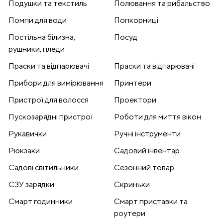
Подушки та текстиль
Полювання та рибальство
Помпи для води
Попкорниці
Постільна білизна,
Посуд
рушники, пледи
Праски та відпарювачі
Праски та відпарювачі
Прибори для вимірювання
Принтери
Пристрої для волосся
Проектори
Пускозарядні пристрої
Роботи для миття вікон
Рукавички
Ручні інструменти
Рюкзаки
Садовий інвентар
Садові світильники
Сезонний товар
СЗУ зарядки
Скриньки
Смарт годинники
Смарт приставки та
роутери