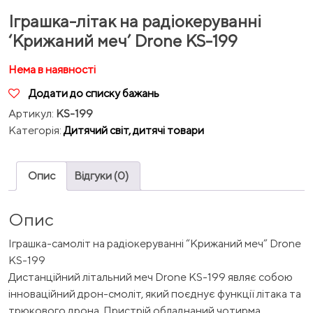
Іграшка-літак на радіокеруванні
‘Крижаний меч’ Drone KS-199
Нема в наявності
Додати до списку бажань
Артикул:
KS-199
Категорія:
Дитячий світ, дитячі товари
Опис
Відгуки (0)
Опис
Іграшка-самоліт на радіокеруванні “Крижаний меч” Drone
KS-199
Дистанційний літальний меч Drone KS-199 являє собою
інноваційний дрон-смоліт, який поєднує функції літака та
трюкового дрона. Пристрій обладнаний чотирма