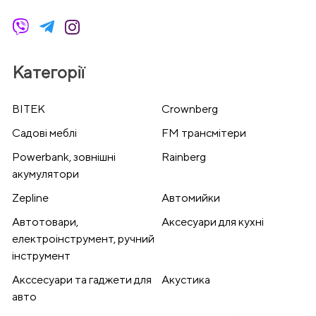
Категорії
BITEK
Crownberg
Cадові меблі
FM трансмітери
Powerbank, зовнішні
Rainberg
акумулятори
Zepline
Автомийки
Автотовари,
Аксесуари для кухні
електроінструмент, ручний
інструмент
Акссесуари та гаджети для
Акустика
авто