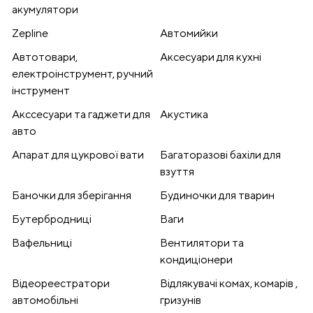
акумулятори
Zepline
Автомийки
Автотовари,
Аксесуари для кухні
електроінструмент, ручний
інструмент
Акссесуари та гаджети для
Акустика
авто
Апарат для цукрової вати
Багаторазові бахіли для
взуття
Баночки для зберігання
Будиночки для тварин
Бутербродниці
Ваги
Вафельниці
Вентилятори та
кондиціонери
Відеореестратори
Відлякувачі комах, комарів ,
автомобільні
гризунів