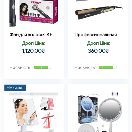
Фен для волосся KEMEY 6в1 CFJ-KM-9205
Профессиональная плойка выравниватель для волос Gemei GM-416
Дроп Ціна:
Дроп Ціна:
1,120.00
₴
360.00
₴
Новинки