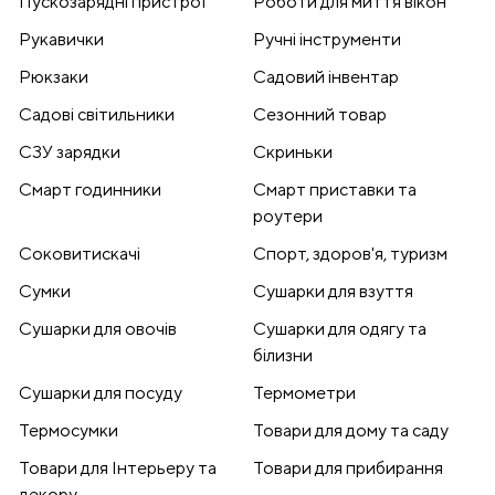
Пускозарядні пристрої
Роботи для миття вікон
Рукавички
Ручні інструменти
Рюкзаки
Садовий інвентар
Садові світильники
Сезонний товар
СЗУ зарядки
Скриньки
Смарт годинники
Смарт приставки та
роутери
Соковитискачі
Спорт, здоров'я, туризм
Сумки
Сушарки для взуття
Сушарки для овочів
Сушарки для одягу та
білизни
Сушарки для посуду
Термометри
Термосумки
Товари для дому та саду
Товари для Інтерьеру та
Товари для прибирання
декору