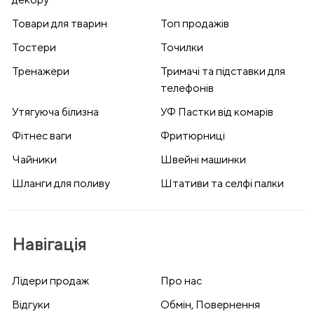
Товари для тварин
Топ продажів
Тостери
Точилки
Тренажери
Тримачі та підставки для
телефонів
Утягуюча білизна
УФ Пастки від комарів
Фітнес ваги
Фритюрниці
Чайники
Швейні машинки
Шланги для поливу
Штативи та селфі палки
Навігація
Лідери продаж
Про нас
Відгуки
Обмін, Повернення