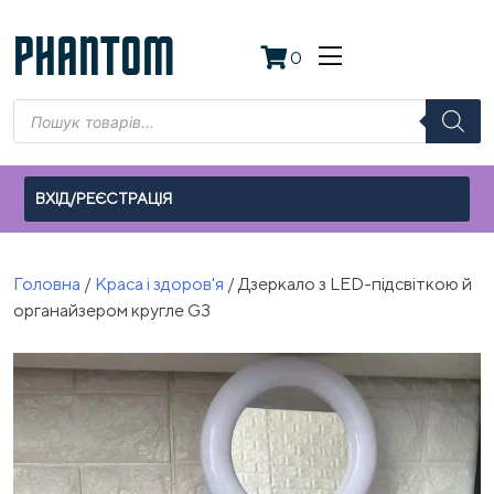
Skip
to
PHANTOM
0
content
Пошук
товарів
ВХІД/РЕЄСТРАЦІЯ
Головна
/
Краса і здоров'я
/ Дзеркало з LED-підсвіткою й
органайзером кругле G3