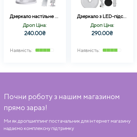
Дзеркало настільне з підсвічуванням LED Large Led Mirror
Дзеркало з LED-підсвіткою для макіяжу, Led Lighted
Дроп Ціна:
Дроп Ціна:
240.00
₴
290.00
₴
Почни роботу з нашим магазином
прямо зараз!
Ми як дропшиппинг постачальник для інтернет магазину
надаємо комплексну підтримку