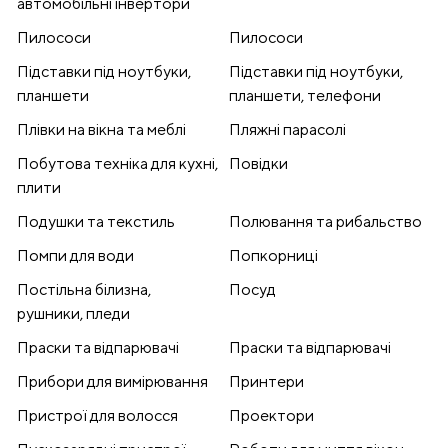
автомобільні інвертори
Пилососи
Пилососи
Підставки під ноутбуки,
Підставки під ноутбуки,
планшети
планшети, телефони
Плівки на вікна та меблі
Пляжні парасолі
Побутова техніка для кухні,
Повідки
плити
Подушки та текстиль
Полювання та рибальство
Помпи для води
Попкорниці
Постільна білизна,
Посуд
рушники, пледи
Праски та відпарювачі
Праски та відпарювачі
Прибори для вимірювання
Принтери
Пристрої для волосся
Проектори