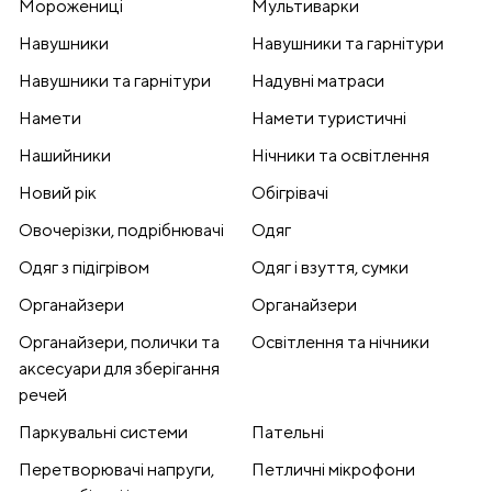
Морожениці
Мультиварки
Навушники
Навушники та гарнітури
Навушники та гарнітури
Надувні матраси
Намети
Намети туристичні
Нашийники
Нічники та освітлення
Новий рік
Обігрівачі
Овочерізки, подрібнювачі
Одяг
Одяг з підігрівом
Одяг і взуття, сумки
Органайзери
Органайзери
Органайзери, полички та
Освітлення та нічники
аксесуари для зберігання
речей
Паркувальні системи
Пательні
Перетворювачі напруги,
Петличні мікрофони