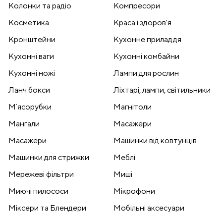
Колонки та радіо
Компресори
Косметика
Краса і здоров'я
Кронштейни
Кухонне приладдя
Кухонні ваги
Кухонні комбайни
Кухонні ножі
Лампи для рослин
Ланч бокси
Ліхтарі, лампи, світильники
Мʼясорубки
Магнітоли
Мангали
Масажери
Масажери
Машинки від ковтунців
Машинки для стрижки
Меблі
Мережеві фільтри
Миші
Миючі пилососи
Мікрофони
Міксери та Блендери
Мобільні аксесуари