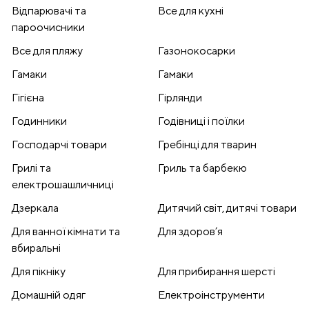
Відпарювачі та
Все для кухні
пароочисники
Все для пляжу
Газонокосарки
Гамаки
Гамаки
Гігієна
Гірлянди
Годинники
Годівниці і поїлки
Господарчі товари
Гребінці для тварин
Грилі та
Гриль та барбекю
електрошашличниці
Дзеркала
Дитячий світ, дитячі товари
Для ванної кімнати та
Для здоров’я
вбиральні
Для пікніку
Для прибирання шерсті
Домашній одяг
Електроінструменти