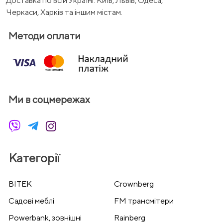
Доставка по всій Україні. Київ, Львів, Одеса,
Черкаси, Харків та іншим містам.
Методи оплати
Ми в соцмережах
Категорії
BITEK
Crownberg
Cадові меблі
FM трансмітери
Powerbank, зовнішні
Rainberg