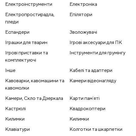
Електроінструменти
Електроніка
Електропростирадла,
Епілятори
пледи
Еспандери
Зволожувачі
Іграшки для тварин
Ігрові аксесуари для ПК
Ігрові приставки та
Інструменти для грумінгу
комплектуючі
Інше
Кабелі та адаптери
Кавоварки, кавомашини та
Камери відеонагляду
кавомолки
Камери, Скло та Дзеркала
Карти памʼяті
Кастрюлі
Квадрокоптери
Килимки
Килимки
Клавіатури
Колготки та шкарпетки