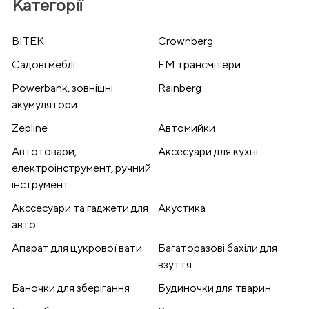
Категорії
BITEK
Crownberg
Cадові меблі
FM трансмітери
Powerbank, зовнішні
Rainberg
акумулятори
Zepline
Автомийки
Автотовари,
Аксесуари для кухні
електроінструмент, ручний
інструмент
Акссесуари та гаджети для
Акустика
авто
Апарат для цукрової вати
Багаторазові бахіли для
взуття
Баночки для зберігання
Будиночки для тварин