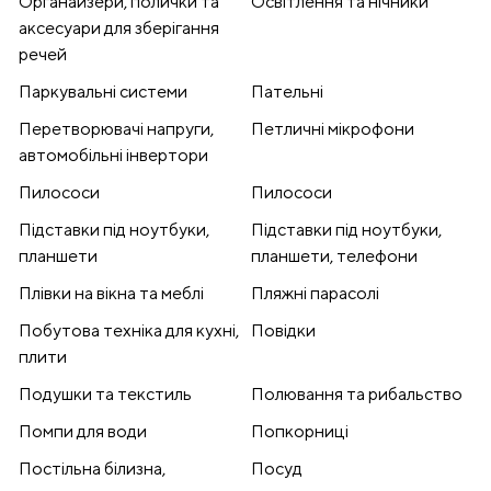
Органайзери, полички та
Освітлення та нічники
аксесуари для зберігання
речей
Паркувальні системи
Пательні
Перетворювачі напруги,
Петличні мікрофони
автомобільні інвертори
Пилососи
Пилососи
Підставки під ноутбуки,
Підставки під ноутбуки,
планшети
планшети, телефони
Плівки на вікна та меблі
Пляжні парасолі
Побутова техніка для кухні,
Повідки
плити
Подушки та текстиль
Полювання та рибальство
Помпи для води
Попкорниці
Постільна білизна,
Посуд