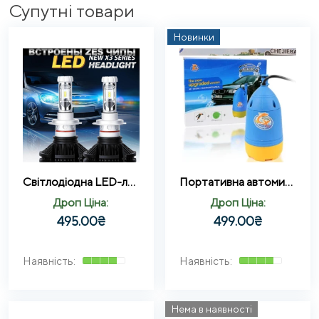
Супутні товари
Новинки
Світлодіодна LED-лампи X3 H1 для автомобіля
Портативна автомийка Chejieba, мінімийка від прикурювача для авто 12V
Дроп Ціна:
Дроп Ціна:
495.00
₴
499.00
₴
Нема в наявності