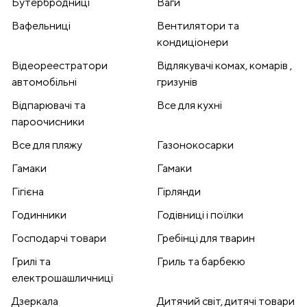
Бутербродниці
Ваги
Вафельниці
Вентилятори та
кондиціонери
Відеореестратори
Відлякувачі комах, комарів ,
автомобільні
гризунів
Відпарювачі та
Все для кухні
пароочисники
Все для пляжу
Газонокосарки
Гамаки
Гамаки
Гігієна
Гірлянди
Годинники
Годівниці і поїлки
Господарчі товари
Гребінці для тварин
Грилі та
Гриль та барбекю
електрошашличниці
Дзеркала
Дитячий світ, дитячі товари