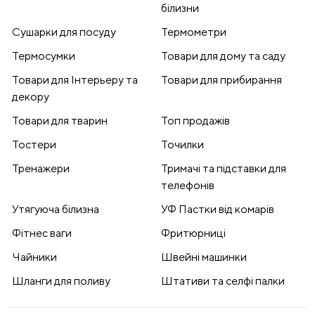
білизни
Сушарки для посуду
Термометри
Термосумки
Товари для дому та саду
Товари для Інтерьеру та
Товари для прибирання
декору
Товари для тварин
Топ продажів
Тостери
Точилки
Тренажери
Тримачі та підставки для
телефонів
Утягуюча білизна
УФ Пастки від комарів
Фітнес ваги
Фритюрниці
Чайники
Швейні машинки
Шланги для поливу
Штативи та селфі палки