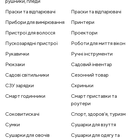
рушники, пледи
Праски та відпарювачі
Праски та відпарювачі
Прибори для вимірювання
Принтери
Пристрої для волосся
Проектори
Пускозарядні пристрої
Роботи для миття вікон
Рукавички
Ручні інструменти
Рюкзаки
Садовий інвентар
Садові світильники
Сезонний товар
СЗУ зарядки
Скриньки
Смарт годинники
Смарт приставки та
роутери
Соковитискачі
Спорт, здоров'я, туризм
Сумки
Сушарки для взуття
Сушарки для овочів
Сушарки для одягу та