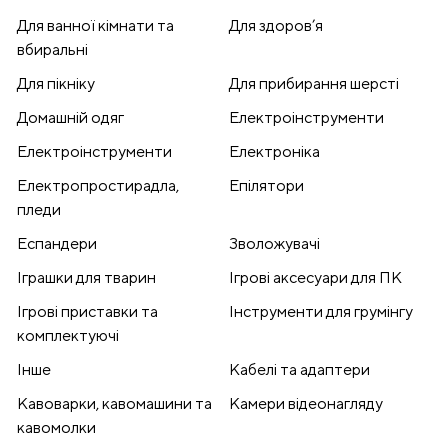
Для ванної кімнати та
Для здоров’я
вбиральні
Для пікніку
Для прибирання шерсті
Домашній одяг
Електроінструменти
Електроінструменти
Електроніка
Електропростирадла,
Епілятори
пледи
Еспандери
Зволожувачі
Іграшки для тварин
Ігрові аксесуари для ПК
Ігрові приставки та
Інструменти для грумінгу
комплектуючі
Інше
Кабелі та адаптери
Кавоварки, кавомашини та
Камери відеонагляду
кавомолки