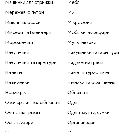
Машинки для стрижки
Меблі
Мережеві фільтри
Миші
Миючі пилососи
Мікрофони
Міксери та Блендери
Мобільні аксесуари
Морожениці
Мультиварки
Навушники
Навушники та гарнітури
Навушники та гарнітури
Надувні матраси
Намети
Намети туристичні
Нашийники
Нічники та освітлення
Новий рік
Обігрівачі
Овочерізки, подрібнювачі
Одяг
Одяг з підігрівом
Одяг і взуття, сумки
Органайзери
Органайзери