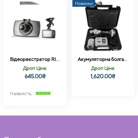
Новинки
Відеореєстратор RIAS 129 Black Full HD 1080P
Акумуляторна болгарка 24 В у валізці з двома акумуляторами Жовтий
Дроп Ціна:
Дроп Ціна:
645.00
₴
1,620.00
₴