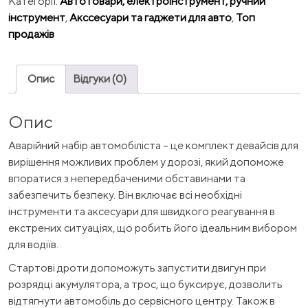
Категорії:
Автотовари, електроінструмент, ручний
інструмент
,
Акссесуари та гаджети для авто
,
Топ
продажів
Опис
Відгуки (0)
Опис
Аварійний набір автомобіліста – це комплект девайсів для
вирішення можливих проблем у дорозі, який допоможе
впоратися з непередбаченими обставинами та
забезпечить безпеку. Він включає всі необхідні
інструменти та аксесуари для швидкого реагування в
екстрених ситуаціях, що робить його ідеальним вибором
для водіїв.
Стартові дроти допоможуть запустити двигун при
розрядці акумулятора, а трос, що буксирує, дозволить
відтягнути автомобіль до сервісного центру. Також в