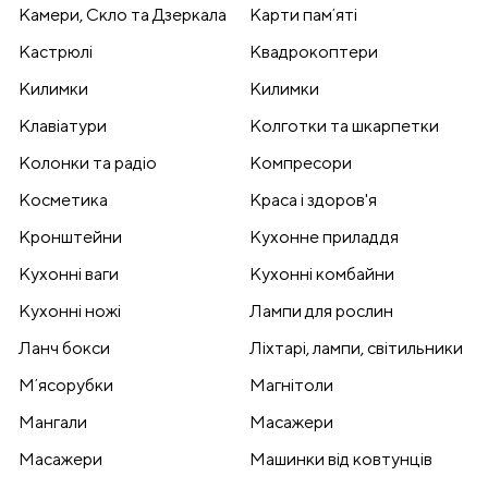
Камери, Скло та Дзеркала
Карти памʼяті
Кастрюлі
Квадрокоптери
Килимки
Килимки
Клавіатури
Колготки та шкарпетки
Колонки та радіо
Компресори
Косметика
Краса і здоров'я
Кронштейни
Кухонне приладдя
Кухонні ваги
Кухонні комбайни
Кухонні ножі
Лампи для рослин
Ланч бокси
Ліхтарі, лампи, світильники
Мʼясорубки
Магнітоли
Мангали
Масажери
Масажери
Машинки від ковтунців