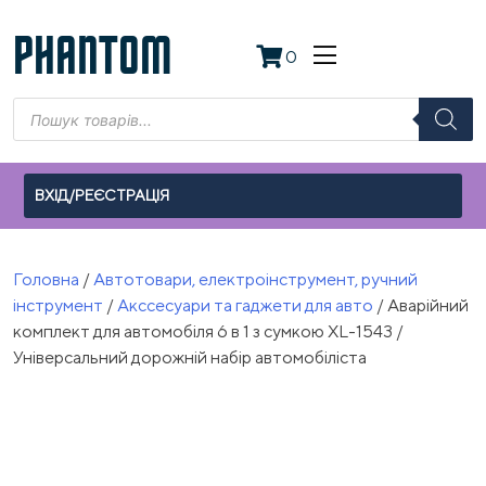
Skip
to
PHANTOM
0
content
Пошук
товарів
ВХІД/РЕЄСТРАЦІЯ
Головна
/
Автотовари, електроінструмент, ручний
інструмент
/
Акссесуари та гаджети для авто
/ Аварійний
комплект для автомобіля 6 в 1 з сумкою XL-1543 /
Універсальний дорожній набір автомобіліста