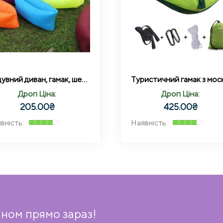
Надувний диван, гамак, шезлонг, ламзак Supretto Air Sofa
Дроп Ціна:
Дроп Ціна:
205.00
₴
425.00
₴
ном прямо зараз!