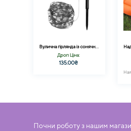
Вулична гірлянда із сонячною панеллю Крапля роси SFK-15 з RGB підсвічуванням 10м 100LED
Дроп Ціна:
135.00
₴
Почни роботу з нашим магази