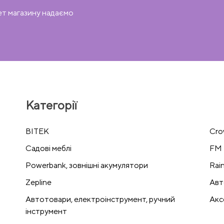
ет магазину надаємо
Категорії
BITEK
Cro
Cадові меблі
FM 
Powerbank, зовнішні акумулятори
Rai
Zepline
Авт
Автотовари, електроінструмент, ручний
Акс
інструмент