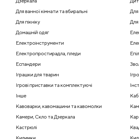
Дзеркала
Дит
Для ванної кімнати та вбиральні
Для
Для пікніку
Для
Домашній одяг
Еле
Електроінструменти
Еле
Електропростирадла, пледи
Епі
Еспандери
Зво
Іграшки для тварин
Ігр
Ігрові приставки та комплектуючі
Інс
Інше
Каб
Кавоварки, кавомашини та кавомолки
Кам
Камери, Скло та Дзеркала
Кар
Кастрюлі
Ква
Килимки
Кил