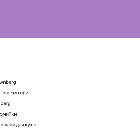
wnberg
трансмітери
nberg
омийки
есуари для кухні