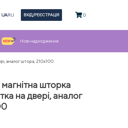
UA
RU
0
ВХІД/РЕЄСТРАЦІЯ
Нові надходження
рі, аналог штора, 210х100
 магнітна шторка
тка на двері, аналог
00