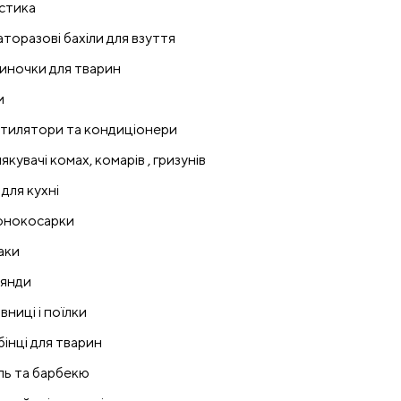
стика
аторазові бахіли для взуття
иночки для тварин
и
тилятори та кондиціонери
якувачі комах, комарів , гризунів
 для кухні
онокосарки
аки
лянди
вниці і поїлки
бінці для тварин
ль та барбекю