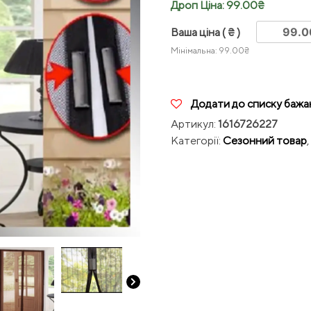
Дроп Ціна:
99.00
₴
Ваша ціна
( ₴ )
Мінімальна:
99.00
₴
Додати до списку бажа
Артикул:
1616726227
Категорії:
Сезонний товар