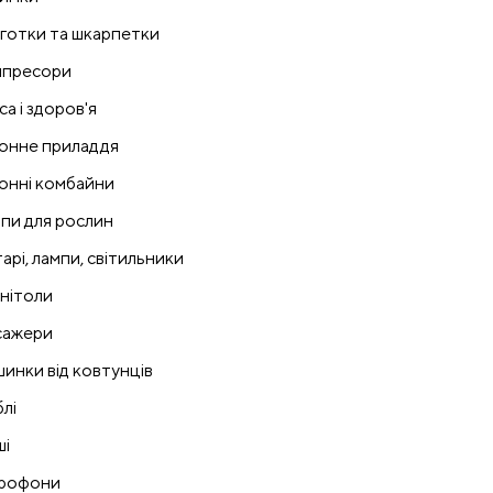
готки та шкарпетки
пресори
са і здоров'я
онне приладдя
онні комбайни
пи для рослин
тарі, лампи, світильники
нітоли
ажери
инки від ковтунців
лі
і
рофони