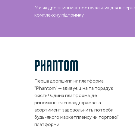
Ми як дропшиппинг постачальник для інтерн
комплексну підтримку
PHANTOM
Перша дропшиппінг платформа
"Phantom" — здивує ціна та порадує
якість! Єдина платформа, де
різноманіття справді вражає, а
асортимент задовольнить потреби
будь-якого маркетплейсу чи торгової
платформи.