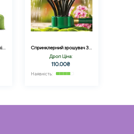
Туристичний гамак з москітною сіткою Hammock With Net GREEN
Спринклерний зрошувач 360 multifunctional Water Sprinklers розпилювач для газону (1871) BB
Дроп Ціна:
110.00
₴