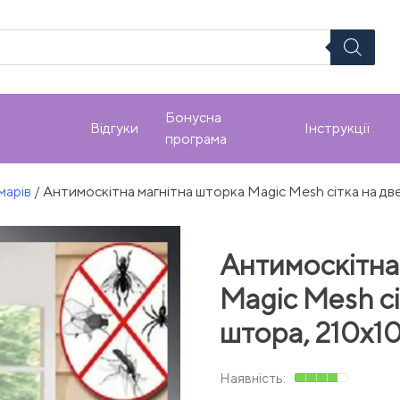
Бонусна
Відгуки
Інструкції
програма
марів
/ Антимоскітна магнітна шторка Magic Mesh сітка на две
Антимоскітна
Magic Mesh сі
штора, 210х1