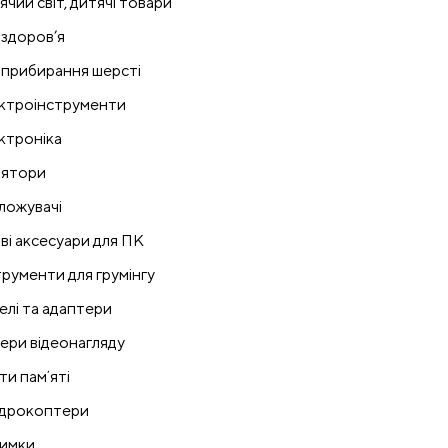
ячий світ, дитячі товари
 здоров’я
 прибирання шерсті
ктроінструменти
ктроніка
лятори
ложувачі
ові аксесуари для ПК
трументи для грумінгу
елі та адаптери
ери відеонагляду
ти памʼяті
дрокоптери
имки