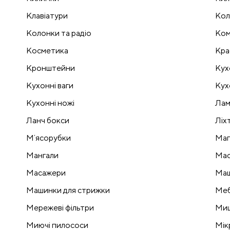
Клавіатури
Кол
Колонки та радіо
Ком
Косметика
Кра
Кронштейни
Кух
Кухонні ваги
Кух
Кухонні ножі
Лам
Ланч бокси
Ліх
Мʼясорубки
Маг
Мангали
Мас
Масажери
Маш
Машинки для стрижки
Меб
Мережеві фільтри
Миш
Миючі пилососи
Мік