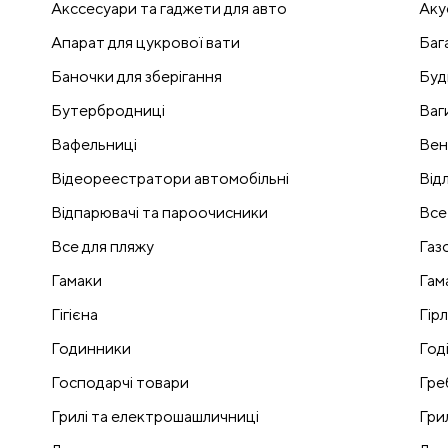
Акссесуари та гаджети для авто
Аку
Апарат для цукрової вати
Баг
Баночки для зберігання
Буд
Бутербродниці
Ваг
Вафельниці
Вен
Відеореестратори автомобільні
Відл
Відпарювачі та пароочисники
Все
Все для пляжу
Газ
Гамаки
Гам
Гігієна
Гір
Годинники
Годі
Господарчі товари
Гре
Грилі та електрошашличниці
Гри