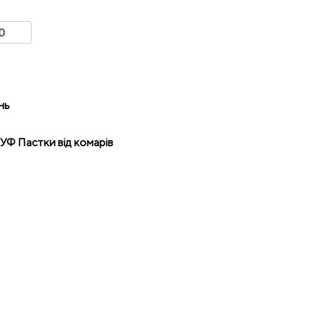
нь
,
УФ Пастки від комарів