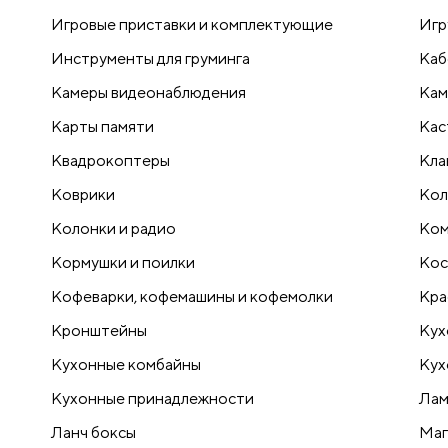
Игровые приставки и комплектующие
Игр
Инструменты для груминга
Каб
Камеры видеонаблюдения
Кам
Карты памяти
Кас
Квадрокоптеры
Кла
Коврики
Кол
Колонки и радио
Ком
Кормушки и поилки
Кос
Кофеварки, кофемашины и кофемолки
Кра
Кронштейны
Кух
Кухонные комбайны
Кух
Кухонные принадлежности
Лам
Ланч боксы
Маг