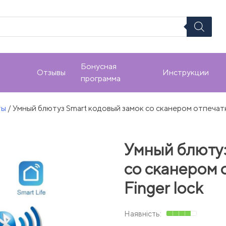
Бонусная
Отзывы
Инструкции
программа
ты
/ Умный блютуз Smart кодовый замок со сканером отпечатка
Умный блютуз
со сканером 
Finger lock