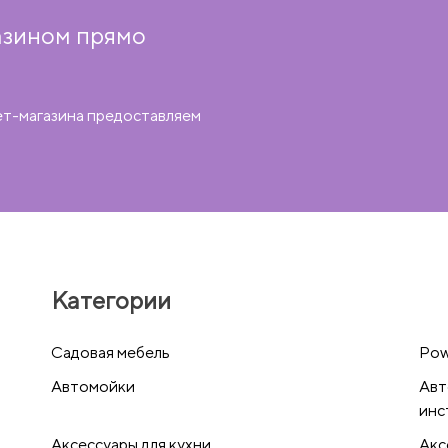
азином прямо
ет-магазина предоставляем
Категории
Cадовая мебель
Pow
Автомойки
Авт
инс
Аксессуары для кухни
Акс