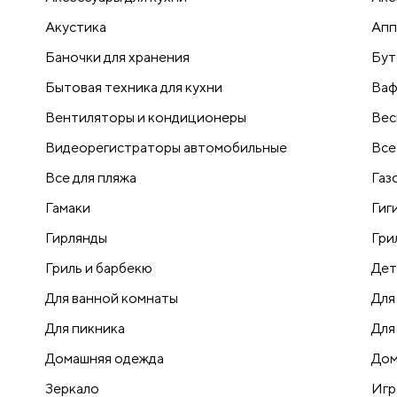
Акустика
Апп
Баночки для хранения
Бут
Бытовая техника для кухни
Ваф
Вентиляторы и кондиционеры
Вес
Видеорегистраторы автомобильные
Все
Все для пляжа
Газ
Гамаки
Гиг
Гирлянды
Гри
Гриль и барбекю
Дет
Для ванной комнаты
Для
Для пикника
Для
Домашняя одежда
Дом
Зеркало
Игр