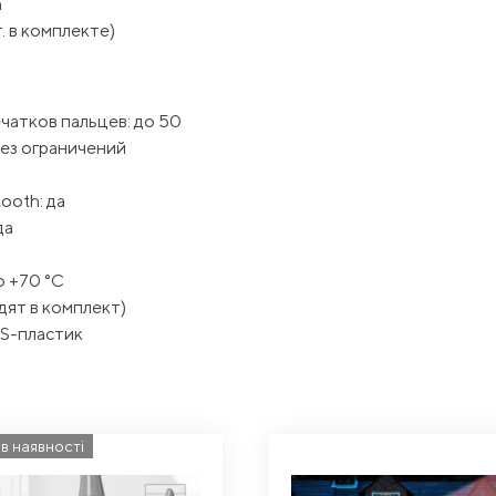
h
. в комплекте)
чатков пальцев: до 50
ез ограничений
ooth: да
да
о +70 °C
дят в комплект)
BS-пластик
в наявності