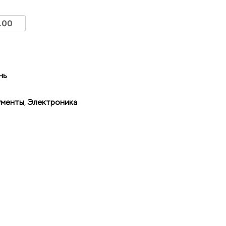
нь
ументы
,
Электроника