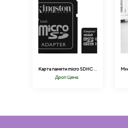
Карта памяти micro SDHC 16GB Kingston (class 10) (UHS-1) (С АДАПТЕРОМ)
Дроп Цена: