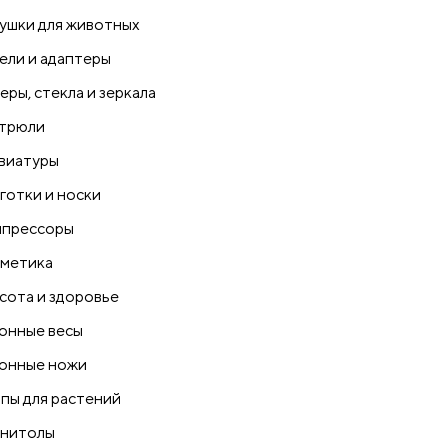
ушки для животных
ели и адаптеры
еры, стекла и зеркала
трюли
виатуры
готки и носки
прессоры
метика
сота и здоровье
онные весы
онные ножи
пы для растений
нитолы