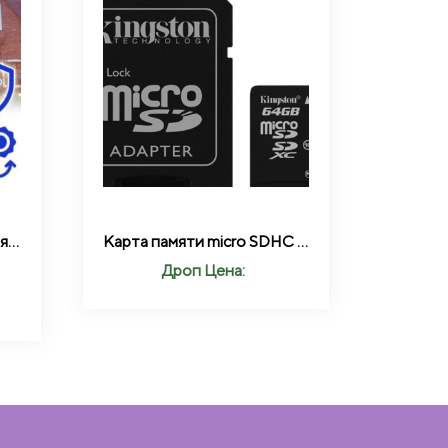
Камера видеонаблюдения AHD-8027I (2MP-3,6mm)
Карта памяти micro SDHC 64GB Kingston (class 10) (UHS-3) (с адаптером)
Дроп Цена: