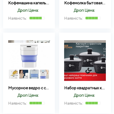
Кофемашина капельная Crownberg CB-1568 с двумя чашками
Кофемолка бытовая электрическая (LY-39)
Дроп Цена:
Дроп Цена:
Мусорное ведро с сенсорной крышкой складное 10 л / Сенсорное мусорное ведро для кухни
Набор квадратных кастрюль с силиконовыми крышками Higher Kitchen HK 323 8 предметов (Красный, Черный)
Дроп Цена:
Дроп Цена: