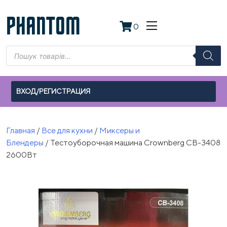
Skip
to
PHANTOM
0
content
Поиск
товаров
ВХОД/РЕГИСТРАЦИЯ
Главная
/
Все для кухни
/
Миксеры и
Блендеры
/ Тестоуборочная машина Crownberg CB-3408
2600Вт