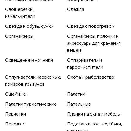
Овощерезки,
Одежда
измельчители
Одежда и обувь, сумки
Одежда с подогревом
Органайзеры
Органайзеры, полочки и
аксессуары для хранения
вещей
Освещение и ночники
Отпариватели и
пароочистители
Отпугиватели насекомых,
Охота и рыболовство
комаров, грызунов
Ошейники
Палатки
Палатки туристические
Пательные
Перчатки
Пленки на окна и мебель
Поводки
Подставки под ноутбуки,
планшеты