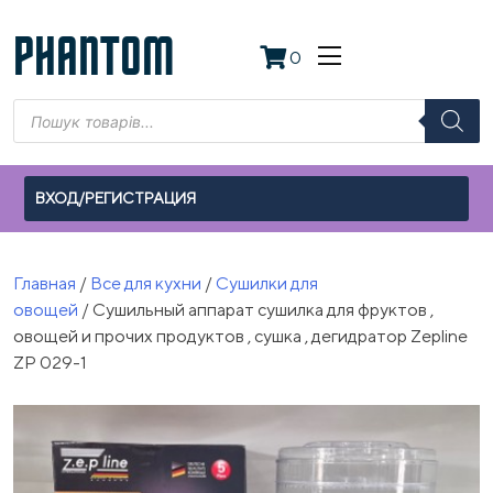
Skip
to
PHANTOM
0
content
Поиск
товаров
ВХОД/РЕГИСТРАЦИЯ
Главная
/
Все для кухни
/
Сушилки для
овощей
/ Сушильный аппарат сушилка для фруктов ,
овощей и прочих продуктов , сушка , дегидратор Zepline
ZP 029-1