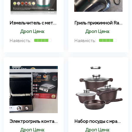
Измельчитель с металической чашей электрический BITEK BT-7019 1000Вт 2,0л
Гриль прижимной Rainberg RB-2248
Дроп Цена:
Дроп Цена:
Электрогриль контактный прижимной со съемными пластинами 3500W Zepline ZP-086
Набор посуды с мраморным антипригарным покрытием Higher Kitchen НК-315 (Красный, Зеленый, Кофе)
Дроп Цена:
Дроп Цена: