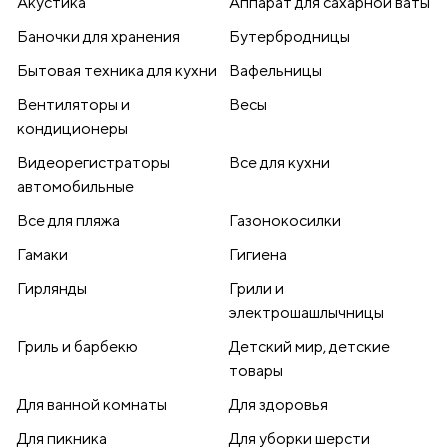
Акустика
Аппарат для сахарной ваты
Баночки для хранения
Бутербродницы
Бытовая техника для кухни
Вафельницы
Вентиляторы и
Весы
кондиционеры
Видеорегистраторы
Все для кухни
автомобильные
Все для пляжа
Газонокосилки
Гамаки
Гигиена
Гирлянды
Грили и
электрошашлычницы
Гриль и барбекю
Детский мир, детские
товары
Для ванной комнаты
Для здоровья
Для пикника
Для уборки шерсти