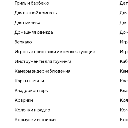
Гриль и барбекю
Дет
Для ванной комнаты
Для
Для пикника
Для
Домашняя одежда
Дом
Зеркало
Игр
Игровые приставки и комплектующие
Игр
Инструменты для груминга
Каб
Камеры видеонаблюдения
Кам
Карты памяти
Кас
Квадрокоптеры
Кла
Коврики
Кол
Колонки и радио
Ком
Кормушки и поилки
Кос