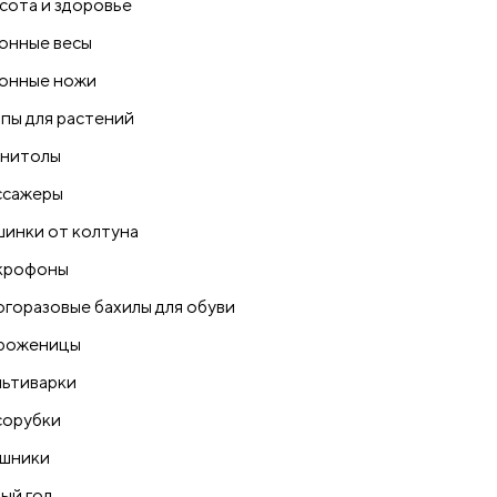
сота и здоровье
онные весы
онные ножи
пы для растений
нитолы
сажеры
инки от колтуна
крофоны
горазовые бахилы для обуви
роженицы
ьтиварки
орубки
шники
ый год