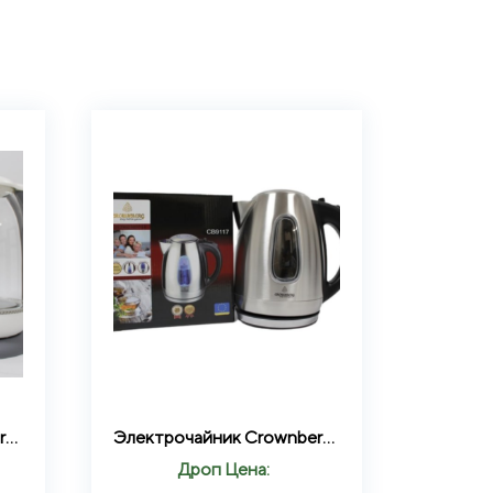
Электрочайник Crownberg Cb-9121 1.7 л
Электрочайник Crownberg Cb 9117 из нержавеющей стали 2000 Вт Серебристый
Дроп Цена: