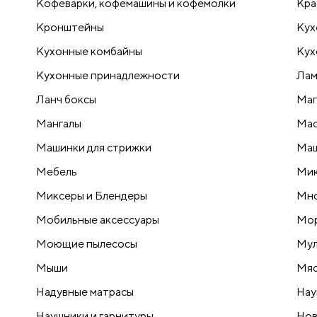
Кофеварки, кофемашины и кофемолки
Кра
Кронштейны
Кух
Кухонные комбайны
Кух
Кухонные принадлежности
Лам
Ланч боксы
Маг
Мангалы
Мас
Машинки для стрижки
Маш
Мебель
Ми
Миксеры и Блендеры
Мно
Мобильные аксессуары
Мо
Моющие пылесосы
Мул
Мыши
Мяс
Надувные матрасы
Нау
Наушники и гарнитуры
Нов