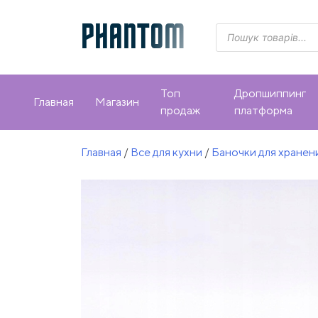
Skip
to
PHANTOM
Поиск
товаров
content
Топ
Дропшиппинг
Главная
Магазин
продаж
платформа
Главная
/
Все для кухни
/
Баночки для хранен