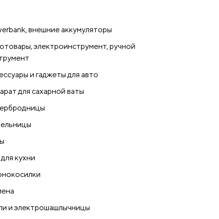
erbank, внешние аккумуляторы
отовары, электроинструмент, ручной
трумент
ессуары и гаджеты для авто
арат для сахарной ваты
ербродницы
ельницы
ы
 для кухни
онокосилки
иена
ли и электрошашлычницы