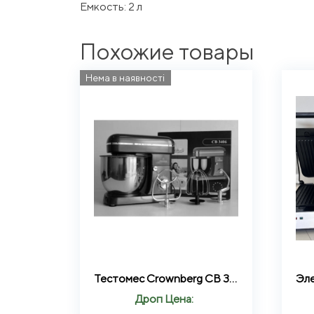
Емкость: 2 л
Похожие товары
Нема в наявності
Тестомес Crownberg CB 3406 планетарный красный , обьём чаши 5 л 2200 Вт. Мощный планетарный миксер
Дроп Цена: