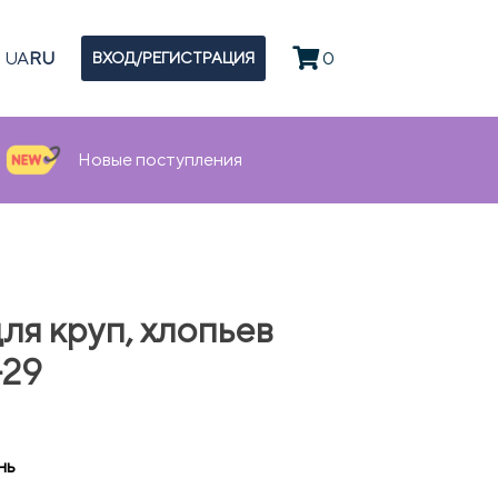
UA
RU
0
ВХОД/РЕГИСТРАЦИЯ
Новые поступления
ля круп, хлопьев
-29
нь