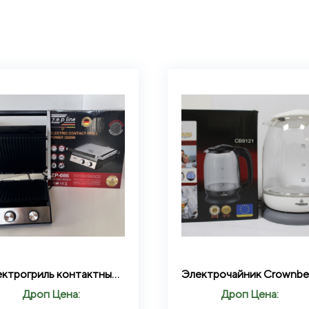
Электрогриль контактный прижимной со съемными пластинами 3500W Zepline ZP-086
Дроп Цена:
Дроп Цена: