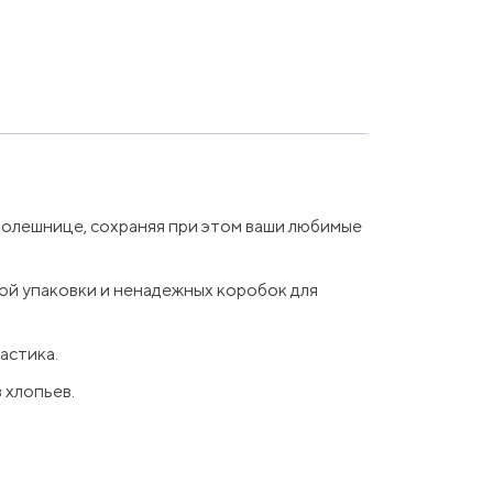
толешнице, сохраняя при этом ваши любимые
ной упаковки и ненадежных коробок для
астика.
 хлопьев.