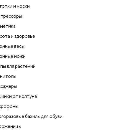
готки и носки
прессоры
метика
сота и здоровье
онные весы
онные ножи
пы для растений
нитолы
сажеры
инки от колтуна
крофоны
горазовые бахилы для обуви
роженицы