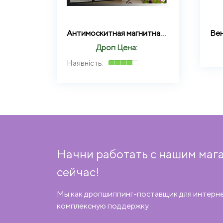
Антимоскитная магнитная шторка”Magic Mesh”сетка на дверь, аналог штора,210х100
Дроп Цена:
Начни работать с нашим маг
сейчас!
Мы как дропшиппинг-поставщик для интерн
комплексную поддержку