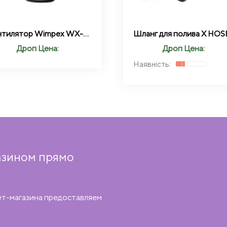
Вентилятор Wimpex WX-1203 настольный с таймером бесшумный 80 Вт
Дроп Цена:
Дроп Цена:
азином прямо
ет-магазина предоставляем