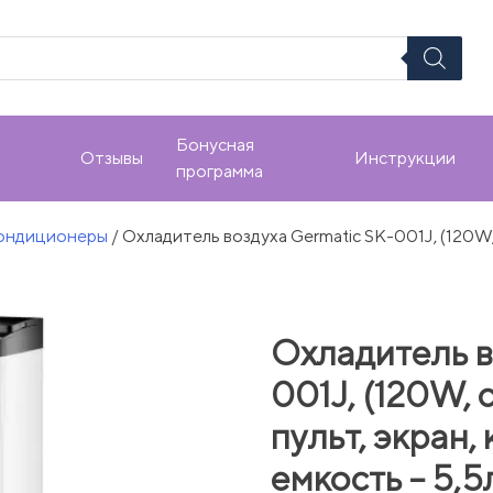
Бонусная
Отзывы
Инструкции
программа
кондиционеры
/ Охладитель воздуха Germatic SK-001J, (120W, 
Охладитель в
001J, (120W,
пульт, экран,
емкость – 5,5