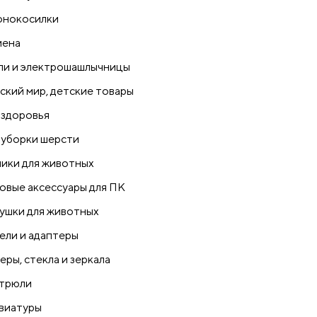
онокосилки
иена
ли и электрошашлычницы
ский мир, детские товары
 здоровья
 уборки шерсти
ики для животных
овые аксессуары для ПК
ушки для животных
ели и адаптеры
еры, стекла и зеркала
трюли
виатуры