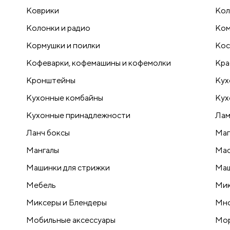
Коврики
Кол
Колонки и радио
Ком
Кормушки и поилки
Кос
Кофеварки, кофемашины и кофемолки
Кра
Кронштейны
Кух
Кухонные комбайны
Кух
Кухонные принадлежности
Лам
Ланч боксы
Маг
Мангалы
Мас
Машинки для стрижки
Маш
Мебель
Ми
Миксеры и Блендеры
Мно
Мобильные аксессуары
Мо