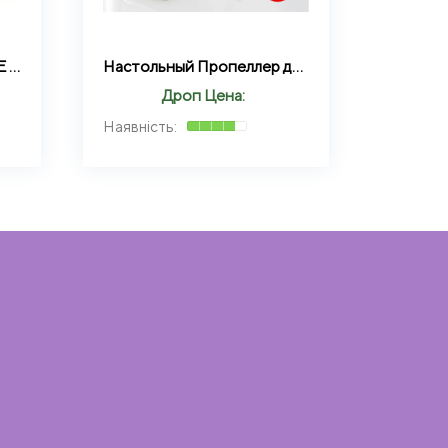
Шланг для полива X HOSE 30 м с распылителем, садовый шланг, поливочный шланг для сада
Настольный Пропеллер для уничтожения насекомых, устройство для защиты пищи от мух и насекомых
Дроп Цена: