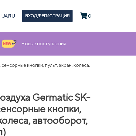
UA
RU
0
ВХОД/РЕГИСТРАЦИЯ
Новые поступления
сенсорные кнопки, пульт, экран, колеса,
оздуха Germatic SK-
 сенсорные кнопки,
 колеса, автооборот,
л)