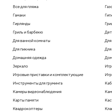
Все для пляжа
Газ
Гамаки
Гиг
Гирлянды
Гри
Гриль и барбекю
Дет
Для ванной комнаты
Для
Для пикника
Для
Домашняя одежда
Дом
Зеркало
Игр
Игровые приставки и комплектующие
Игр
Инструменты для груминга
Каб
Камеры видеонаблюдения
Кам
Карты памяти
Кас
Квадрокоптеры
Кла