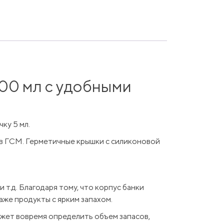
400 мл с удобными
ку 5 мл.
 в ГСМ. Герметичные крышки с силиконовой
 т.д. Благодаря тому, что корпус банки
даже продукты с ярким запахом.
жет вовремя определить объем запасов,