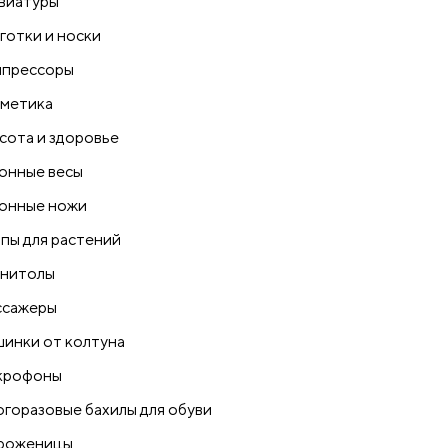
виатуры
готки и носки
прессоры
метика
сота и здоровье
онные весы
онные ножи
пы для растений
нитолы
сажеры
инки от колтуна
крофоны
горазовые бахилы для обуви
роженицы