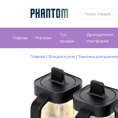
Skip
to
PHANTOM
Поиск
товаров
content
Топ
Дропшиппинг
Главная
Магазин
продаж
платформа
Главная
/
Все для кухни
/
Баночки для хранен