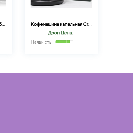
Миксер стационарный 250Вт пластиковая чаша BITEK BT-6637S
Кофемашина капельная Crownberg CB-1568 с двумя чашками
Дроп Цена: