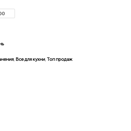
нь
анения
,
Все для кухни
,
Топ продаж