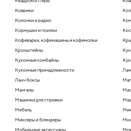
Квадрокоптеры
Кла
Коврики
Кол
Колонки и радио
Ком
Кормушки и поилки
Кос
Кофеварки, кофемашины и кофемолки
Кра
Кронштейны
Кух
Кухонные комбайны
Кух
Кухонные принадлежности
Лам
Ланч боксы
Маг
Мангалы
Мас
Машинки для стрижки
Маш
Мебель
Ми
Миксеры и Блендеры
Мно
Мобильные аксессуары
Мо