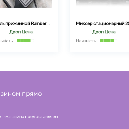
Гриль прижимной Rainberg RB-2249
Дроп Цена:
Дроп Цена:
азином прямо
ет-магазина предоставляем