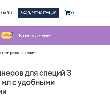
UA
RU
0
ВХОД/РЕГИСТРАЦИЯ
Новые поступления
бными разделителями
неров для специй 3
 мл с удобными
ми