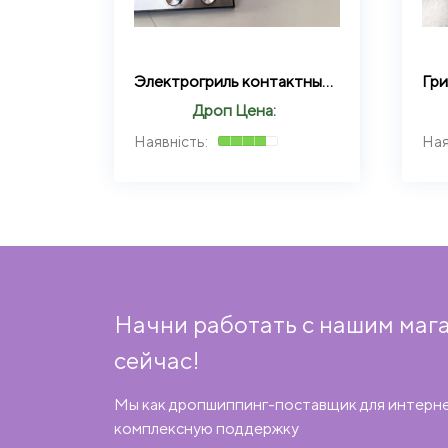
Электрогриль контактный прижимной со съемными пластинами 3500W Zepline ZP-086
Дроп Цена:
Начни работать с нашим маг
сейчас!
Мы как дропшиппинг-поставщик для интерн
комплексную поддержку