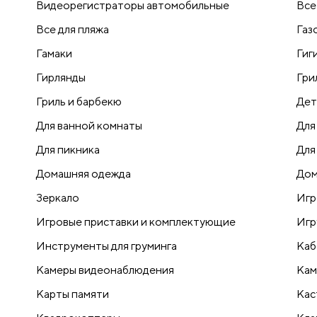
Видеорегистраторы автомобильные
Все
Все для пляжа
Газ
Гамаки
Гиг
Гирлянды
Гри
Гриль и барбекю
Дет
Для ванной комнаты
Для
Для пикника
Для
Домашняя одежда
Дом
Зеркало
Игр
Игровые приставки и комплектующие
Игр
Инструменты для груминга
Каб
Камеры видеонаблюдения
Кам
Карты памяти
Кас