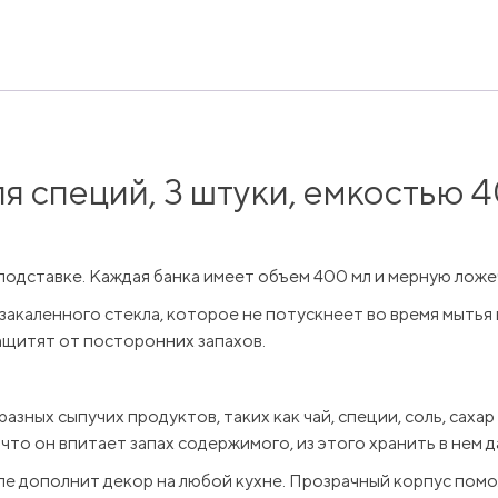
я специй, 3 штуки, емкостью 
подставке. Каждая банка имеет объем 400 мл и мерную ложеч
закаленного стекла, которое не потускнеет во время мытья
защитят от посторонних запахов.
ных сыпучих продуктов, таких как чай, специи, соль, сахар и
 что он впитает запах содержимого, из этого хранить в нем 
е дополнит декор на любой кухне. Прозрачный корпус помо