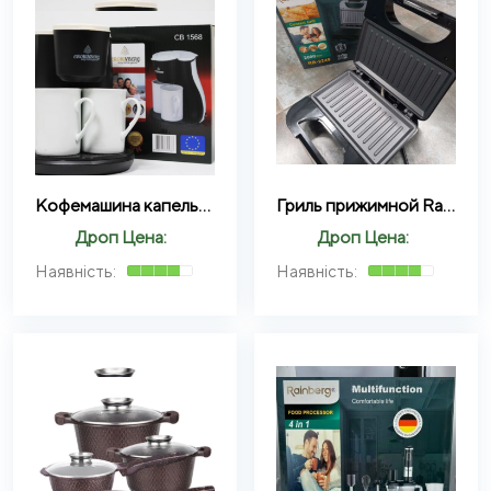
Кофемашина капельная Crownberg CB-1568 с двумя чашками
Гриль прижимной Rainberg RB-2249
Дроп Цена:
Дроп Цена: