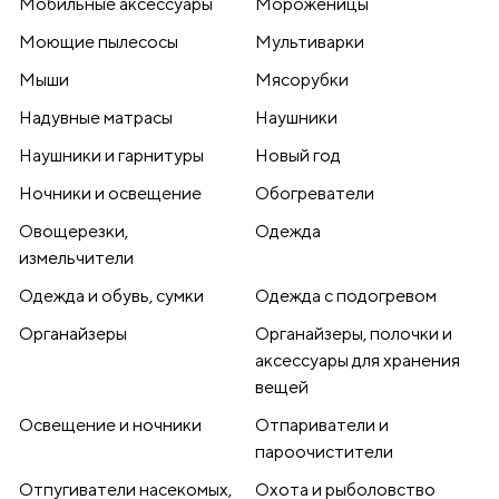
Мобильные аксессуары
Мороженицы
Моющие пылесосы
Мультиварки
Мыши
Мясорубки
Надувные матрасы
Наушники
Наушники и гарнитуры
Новый год
Ночники и освещение
Обогреватели
Овощерезки,
Одежда
измельчители
Одежда и обувь, сумки
Одежда с подогревом
Органайзеры
Органайзеры, полочки и
аксессуары для хранения
вещей
Освещение и ночники
Отпариватели и
пароочистители
Отпугиватели насекомых,
Охота и рыболовство