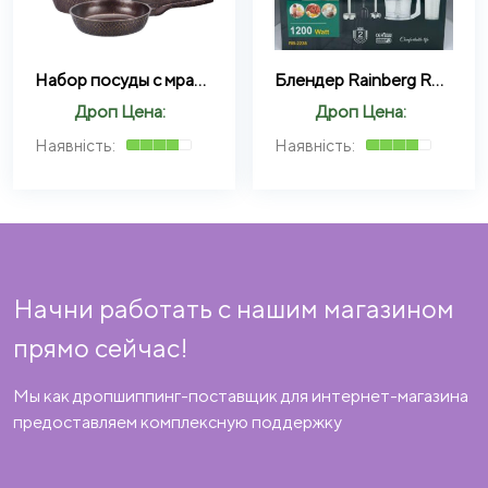
Набор посуды с мраморным антипригарным покрытием Higher Kitchen НК-315 (Красный, Зеленый, Кофе)
Блендер Rainberg RB-2238 1200W 4в1 погружной блендер измельчитель
Дроп Цена:
Дроп Цена:
Начни работать с нашим магазином
прямо сейчас!
Мы как дропшиппинг-поставщик для интернет-магазина
предоставляем комплексную поддержку