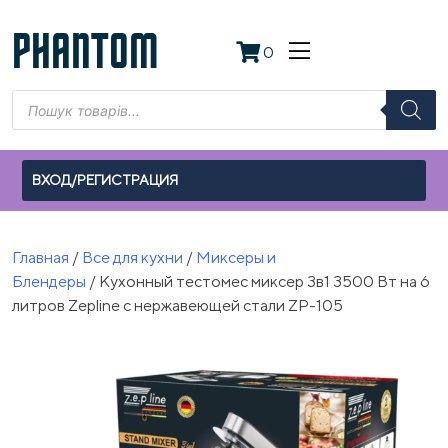
Skip
to
PHANTOM
0
content
Поиск
товаров
ВХОД/РЕГИСТРАЦИЯ
Главная
/
Все для кухни
/
Миксеры и
Блендеры
/ Кухонный тестомес миксер 3в1 3500 Вт на 6
литров Zepline с нержавеющей стали ZP-105