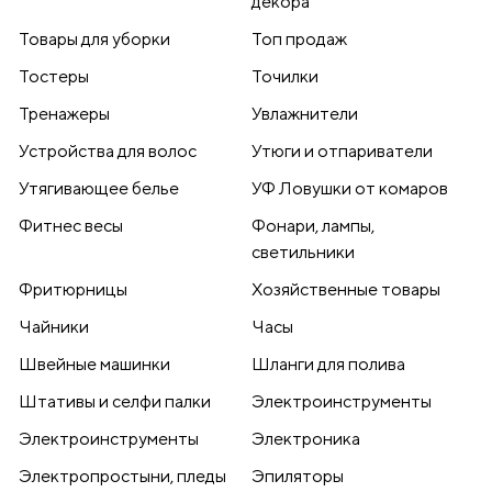
декора
Товары для уборки
Топ продаж
Тостеры
Точилки
Тренажеры
Увлажнители
Устройства для волос
Утюги и отпариватели
Утягивающее белье
УФ Ловушки от комаров
Фитнес весы
Фонари, лампы,
светильники
Фритюрницы
Хозяйственные товары
Чайники
Часы
Швейные машинки
Шланги для полива
Штативы и селфи палки
Электроинструменты
Электроинструменты
Электроника
Электропростыни, пледы
Эпиляторы