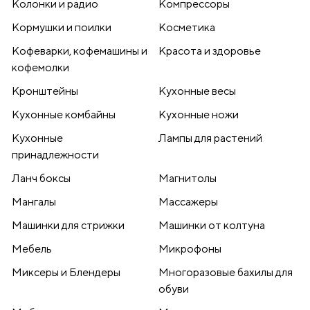
Колонки и радио
Компрессоры
Кормушки и поилки
Косметика
Кофеварки, кофемашины и
Красота и здоровье
кофемолки
Кронштейны
Кухонные весы
Кухонные комбайны
Кухонные ножи
Кухонные
Лампы для растений
принадлежности
Ланч боксы
Магнитолы
Мангалы
Массажеры
Машинки для стрижки
Машинки от колтуна
Мебель
Микрофоны
Миксеры и Блендеры
Многоразовые бахилы для
обуви