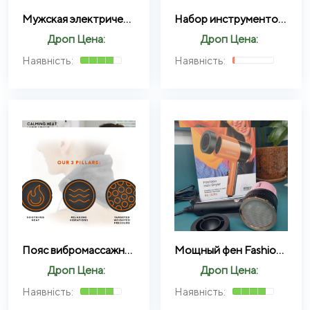
Мужская электрическая, перезаряжаемая, аккумуляторная, профессиональная машинка для стрижки волос VGR V-649
Набор инструментов Для Чистки Ушей TOOL SET
Дроп Цена:
Дроп Цена:
Пояс вибромассажный для шеи USB (LY65)
Мощный фен Fashion Hair Dryer Rainberg RB — 2252
Дроп Цена:
Дроп Цена: