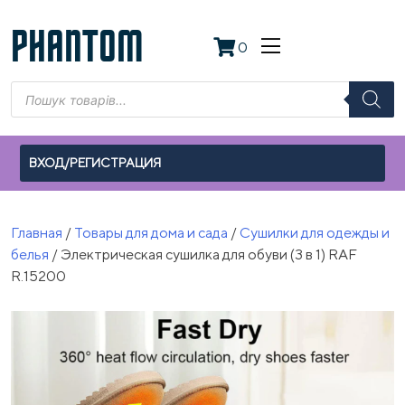
Skip
to
PHANTOM
0
content
Поиск
товаров
ВХОД/РЕГИСТРАЦИЯ
Главная
/
Товары для дома и сада
/
Сушилки для одежды и
белья
/ Электрическая сушилка для обуви (3 в 1) RAF
R.15200