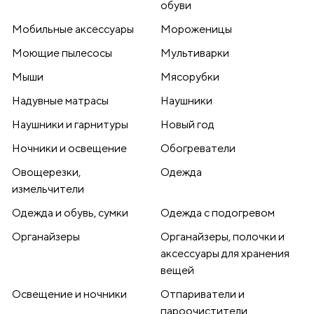
обуви
Мобильные аксессуары
Мороженицы
Моющие пылесосы
Мультиварки
Мыши
Мясорубки
Надувные матрасы
Наушники
Наушники и гарнитуры
Новый год
Ночники и освещение
Обогреватели
Овощерезки,
Одежда
измельчители
Одежда и обувь, сумки
Одежда с подогревом
Органайзеры
Органайзеры, полочки и
аксессуары для хранения
вещей
Освещение и ночники
Отпариватели и
пароочистители