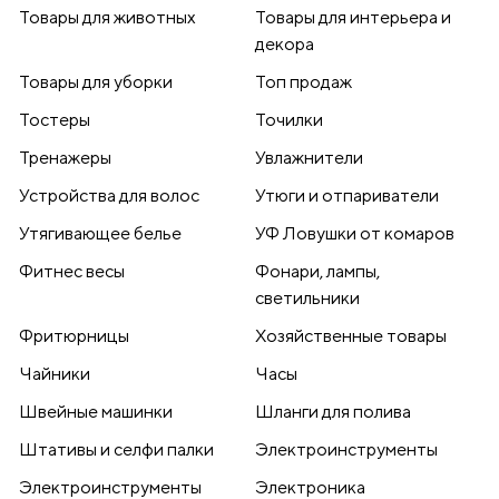
Товары для животных
Товары для интерьера и
декора
Товары для уборки
Топ продаж
Тостеры
Точилки
Тренажеры
Увлажнители
Устройства для волос
Утюги и отпариватели
Утягивающее белье
УФ Ловушки от комаров
Фитнес весы
Фонари, лампы,
светильники
Фритюрницы
Хозяйственные товары
Чайники
Часы
Швейные машинки
Шланги для полива
Штативы и селфи палки
Электроинструменты
Электроинструменты
Электроника