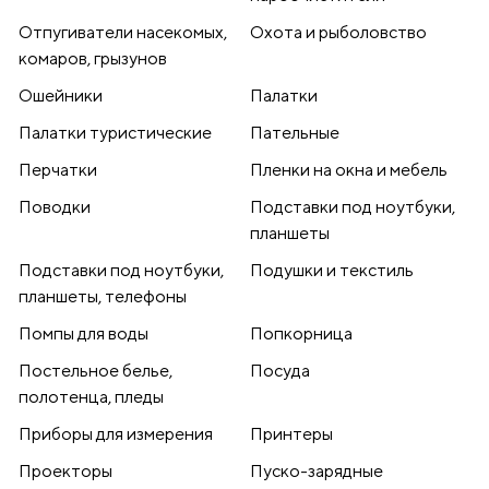
Отпугиватели насекомых,
Охота и рыболовство
комаров, грызунов
Ошейники
Палатки
Палатки туристические
Пательные
Перчатки
Пленки на окна и мебель
Поводки
Подставки под ноутбуки,
планшеты
Подставки под ноутбуки,
Подушки и текстиль
планшеты, телефоны
Помпы для воды
Попкорница
Постельное белье,
Посуда
полотенца, пледы
Приборы для измерения
Принтеры
Проекторы
Пуско-зарядные