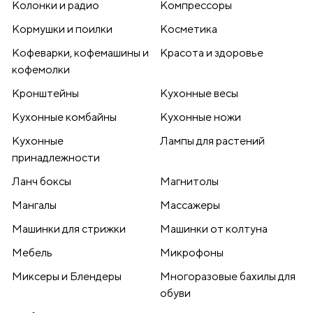
Колонки и радио
Компрессоры
Кормушки и поилки
Косметика
Кофеварки, кофемашины и
Красота и здоровье
кофемолки
Кронштейны
Кухонные весы
Кухонные комбайны
Кухонные ножи
Кухонные
Лампы для растений
принадлежности
Ланч боксы
Магнитолы
Мангалы
Массажеры
Машинки для стрижки
Машинки от колтуна
Мебель
Микрофоны
Миксеры и Блендеры
Многоразовые бахилы для
обуви