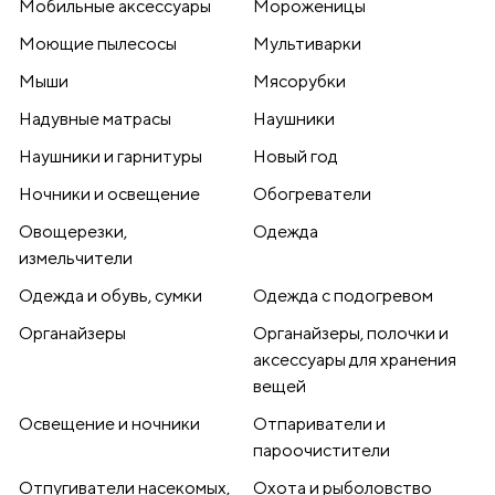
Мобильные аксессуары
Мороженицы
Моющие пылесосы
Мультиварки
Мыши
Мясорубки
Надувные матрасы
Наушники
Наушники и гарнитуры
Новый год
Ночники и освещение
Обогреватели
Овощерезки,
Одежда
измельчители
Одежда и обувь, сумки
Одежда с подогревом
Органайзеры
Органайзеры, полочки и
аксессуары для хранения
вещей
Освещение и ночники
Отпариватели и
пароочистители
Отпугиватели насекомых,
Охота и рыболовство