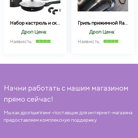
Набор кастрюль и сковорода Higher Kitchen HK-305, Набор посуды с антипригарным покрытием (Красный, Черный)
Гриль прижимной Rainberg RB-2248
Дроп Цена:
Дроп Цена:
Начни работать с нашим магазином
прямо сейчас!
Мы как дропшиппинг-поставщик для интернет-магазина
предоставляем комплексную поддержку