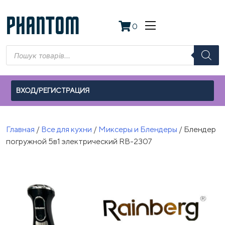
Skip
to
PHANTOM
0
content
Поиск
товаров
ВХОД/РЕГИСТРАЦИЯ
Главная
/
Все для кухни
/
Миксеры и Блендеры
/ Блендер
погружной 5в1 электрический RB-2307