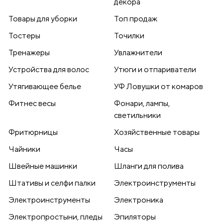
декора
Товары для уборки
Топ продаж
Тостеры
Точилки
Тренажеры
Увлажнители
Устройства для волос
Утюги и отпариватели
Утягивающее белье
УФ Ловушки от комаров
Фитнес весы
Фонари, лампы,
светильники
Фритюрницы
Хозяйственные товары
Чайники
Часы
Швейные машинки
Шланги для полива
Штативы и селфи палки
Электроинструменты
Электроинструменты
Электроника
Электропростыни, пледы
Эпиляторы