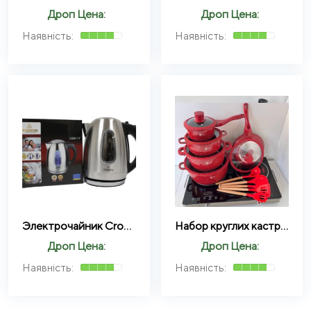
Дроп Цена:
Дроп Цена:
Электрочайник Crownberg Cb 9117 из нержавеющей стали 2000 Вт Серебристый
Набор круглих кастрюль + силиконовые принадлежности Higher Kitchen НК-316 (Красный, Черный) 17 предметов
Дроп Цена:
Дроп Цена: