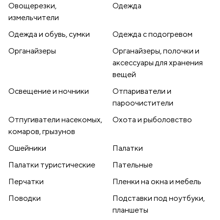
Овощерезки,
Одежда
измельчители
Одежда и обувь, сумки
Одежда с подогревом
Органайзеры
Органайзеры, полочки и
аксессуары для хранения
вещей
Освещение и ночники
Отпариватели и
пароочистители
Отпугиватели насекомых,
Охота и рыболовство
комаров, грызунов
Ошейники
Палатки
Палатки туристические
Пательные
Перчатки
Пленки на окна и мебель
Поводки
Подставки под ноутбуки,
планшеты