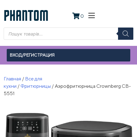
Skip
to
PHANTOM
0
content
Поиск
товаров
ВХОД/РЕГИСТРАЦИЯ
Главная
/
Все для
кухни
/
Фритюрницы
/ Аэрофритюрница Crownberg CB-
5551