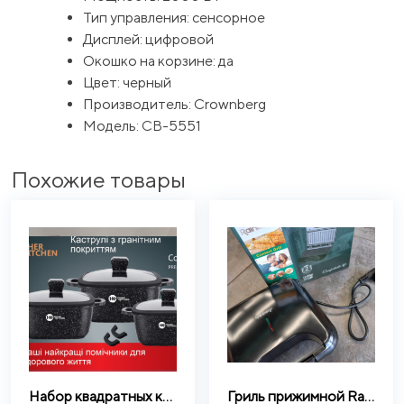
Тип управления: сенсорное
Дисплей: цифровой
Окошко на корзине: да
Цвет: черный
Производитель: Crownberg
Модель: CB-5551
Похожие товары
Набор квадратных кастрюль с силиконовыми крышками Higher Kitchen HK 323 8 предметов (Красный, Черный)
Гриль прижимной Rainberg RB-2248